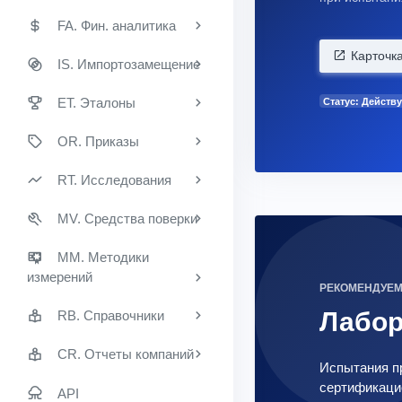
FA. Фин. аналитика
Карточк
IS. Импортозамещение
ET. Эталоны
Статус: Действу
OR. Приказы
RT. Исследования
MV. Средства поверки
MM. Методики
измерений
РЕКОМЕНДУЕ
Лабо
RB. Справочники
CR. Отчеты компаний
Испытания пр
сертификацио
API