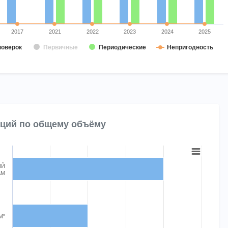
2017
2021
2022
2023
2024
2025
поверок
Первичные
Периодические
Непригодность
t.
аций по общему объёму
ИЙ
АМ
Chart
 displaying categories.
s displaying Поверки. Range: 0 to 5.
М"