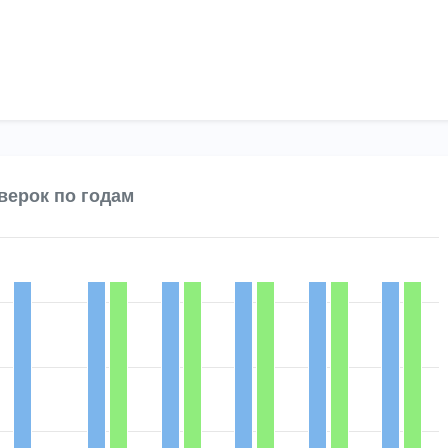
верок по годам
 4 data series.
Chart
 displaying categories.
es displaying Количество поверок and Непригодность.