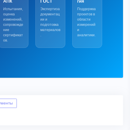
АПК
ГОСТ
гия
Испытания,
Экспертиза
Поддержка
оценка
документац
проектов в
изменений,
ии и
области
сопровожде
подготовка
измерений
ние
материалов
и
сертификат
.
аналитики.
ов.
ументы