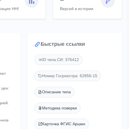
рация HHI
Версий в истории
Быстрые ссылки
ID типа СИ: 376412
яет
Номер Госреестра: 62856-15
 цен:
Описание типа
дней.
Методика поверки
енное
Карточка ФГИС Аршин