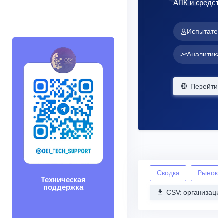
АПК и средст
Испытате
Аналитик
Перейти 
Сводка
Рынок
Техническая
поддержка
CSV: организац