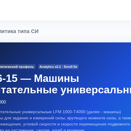
итика типа СИ
алитический профиль
Analytics v2.1 · Scroll fix
6-15 — Машины
тательные универсаль
000
ательные универсальные LFM 1000-T4000 (далее - машины)
ы для задания и измерений силы, крутящего момента силы, а такж
ремещения, угловой скорости и скорости перемещения подвижного
х на растяжение, сжатие, изгиб и кручение.