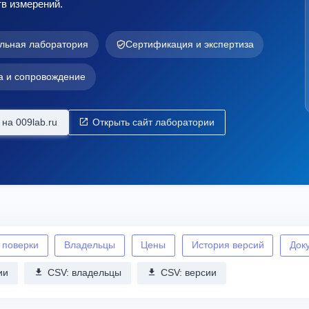
в измерений.
льная лаборатория
Сертификация и экспертиза
а и сопровождение
на 009lab.ru
Открыть сайт лаборатории
 поверки
Владельцы
Цены
История версий
Док
ии
CSV: владельцы
CSV: версии