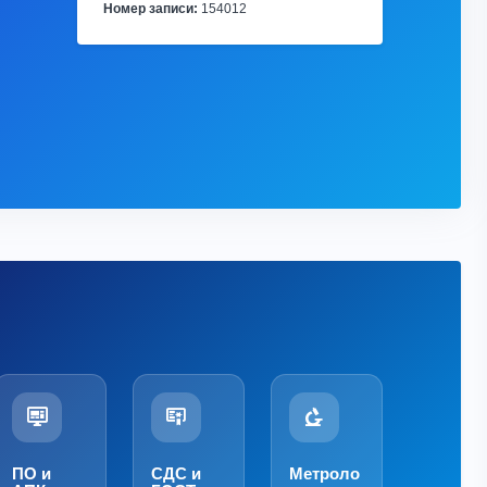
Номер записи:
154012
ПО и
СДС и
Метроло