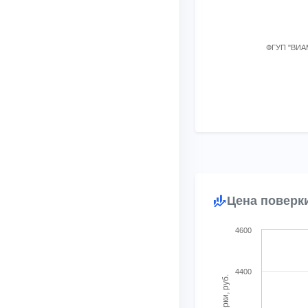
ФГУП "ВИА
End of interactive char
Цена поверк
Chart
4600
Bubble chart with 3 bu
View as data table, 
4400
The chart has 1 X ax
The chart has 1 Y axi