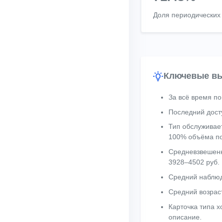
Доля периодических
Ключевые вы
За всё время по
Последний досту
Тип обслуживает
100% объёма по
Средневзвешенн
3928–4502 руб.
Средний наблюд
Средний возрас
Карточка типа 
описание.