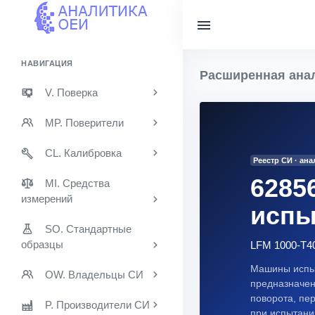
НАВИГАЦИЯ
Расширенная анал
V. Поверка
MP. Поверители
CL. Калибровка
Реестр СИ · ан
6285
MI. Средства
измерений
испы
SO. Стандартные
образцы
LFM 1000-T4
Машины испыт
OW. Владельцы СИ
предназначен
поворота, пе
P. Производители СИ
при испытания