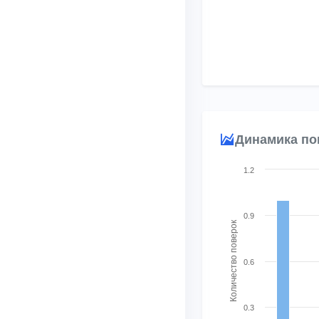
Динамика по
Chart
1.2
Combination chart with
View as data table, 
0.9
Количество поверок
The chart has 1 X axis
The chart has 2 Y ax
0.6
0.3