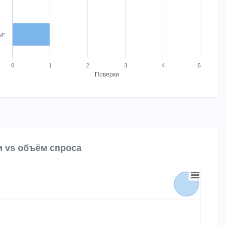
М"
0
1
2
3
4
5
Поверки
t.
и vs объём спроса
bbles. Bubble charts are scatter charts where each data point also has 
Chart
is displaying Поверок за год. Range: -0.019749430523917994 to 1.0
s displaying Цена поверки, руб.. Range: 3800 to 4600.