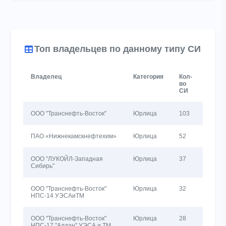
Топ владельцев по данному типу СИ
Владелец
Категория
Кол-
Кол-в
во
повер
СИ
ООО "Транснефть-Восток"
Юрлица
103
320
ПАО «Нижнекамскнефтехим»
Юрлица
52
52
ООО "ЛУКОЙЛ-Западная
Юрлица
37
55
Сибирь"
ООО "Транснефть-Восток"
Юрлица
32
63
НПС-14 УЭСАиТМ
ООО "Транснефть-Восток"
Юрлица
28
28
НПС-17 "Алдан" УЭСА и ТМ