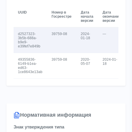
UUID
Номер в
Дата
Дата
Госреестре
начала
окончания
версии
версии
d2527323-
39759-08
2024-
—
3b5b-688a-
01-18
b9e9-
e39fef7e849b
49355836-
39759-08
2020-
2024-01-
6149-b1ea-
05-07
18
ed63-
1ce8643e13ab
Нормативная информация
Знак утверждения типа