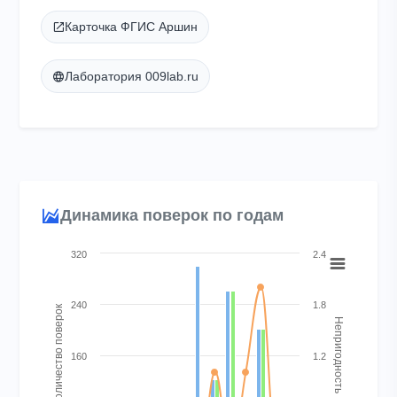
Карточка ФГИС Аршин
Лаборатория 009lab.ru
Динамика поверок по годам
Chart
320
2.4
Combination chart with 4 data series.
View as data table, Chart
240
1.8
Количество поверок
Непригодность
The chart has 1 X axis displaying categories.
The chart has 2 Y axes displaying Количество поверок and Н
160
1.2