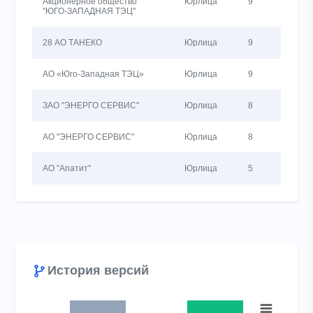
Акционерное общество
Юрлица
9
17
"ЮГО-ЗАПАДНАЯ ТЭЦ"
28 АО ТАНЕКО
Юрлица
9
9
АО «Юго-Западная ТЭЦ»
Юрлица
9
9
ЗАО "ЭНЕРГО СЕРВИС"
Юрлица
8
8
АО "ЭНЕРГО СЕРВИС"
Юрлица
8
8
АО "Апатит"
Юрлица
5
11
История версий
Chart