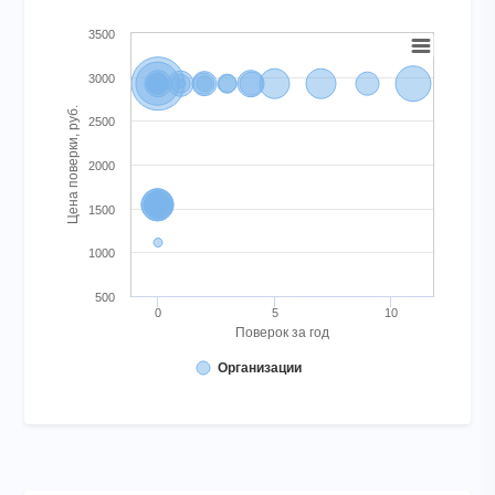
Chart
3500
Bubble chart with 56 bubbles. Bubble charts are scatter charts 
3000
View as data table, Chart
Цена поверки, руб.
The chart has 1 X axis displaying Поверок за год. Range: -
2500
The chart has 1 Y axis displaying Цена поверки, руб.. Range: 
2000
1500
1000
500
0
5
10
Поверок за год
Организации
End of interactive chart.