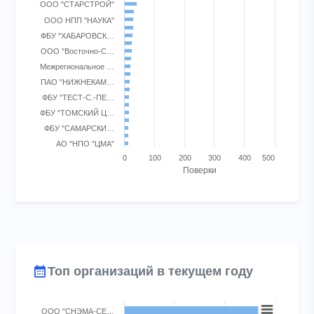
ООО "СТАРСТРОЙ"
The chart has 1 X axis displaying categories.
ООО НПП "НАУКА"
The chart has 1 Y axis displaying Поверки. Range: 0 to 500.
ФБУ "ХАБАРОВСК…
ООО "Восточно-С…
Межрегиональное …
ПАО "НИЖНЕКАМ…
ФБУ "ТЕСТ-С.-ПЕ…
ФБУ "ТОМСКИЙ Ц…
ФБУ "САМАРСКИ…
АО "НПО "ЦМА"
0
100
200
300
400
500
Поверки
End of interactive chart.
Топ организаций в текущем году
Chart
ООО "СНЭМА-СЕ…