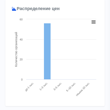
Распределение цен
Chart
60
Bar chart with 5 bars.
View as data table, Chart
Количество организаций
The chart has 1 X axis displaying categories.
40
The chart has 1 Y axis displaying Количество организаций. Ran
20
0
до 1 тыс.
1–3 тыс.
3–5 тыс.
5–10 тыс.
свыше 10 тыс.
End of interactive chart.