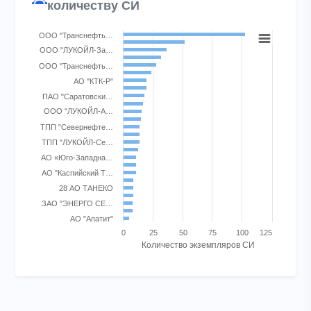
количеству СИ
Chart
ООО "Транснефть…
ООО "ЛУКОЙЛ-За…
Bar chart with 25 bars.
ООО "Транснефть…
View as data table, Chart
АО "КТК-Р"
The chart has 1 X axis displaying categories.
ПАО "Саратовски…
The chart has 1 Y axis displaying Количество экземпляров СИ.
ООО "ЛУКОЙЛ-А…
ТПП "Севернефте…
ТПП "ЛУКОЙЛ-Се…
АО «Юго-Западна…
АО "Каспийский Т…
28 АО ТАНЕКО
ЗАО "ЭНЕРГО СЕ…
АО "Апатит"
0
25
50
75
100
125
Количество экземпляров СИ
End of interactive chart.