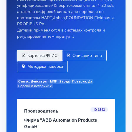
унифицированный&nbsp;токовый сигнал 4-20 мА,
а также в цифровой сигнал для передачи по
протоколам HART,&nbsp;FOUNDATION Fieldbus и
PROFIBUS РА.
Датчики применяются в системах контроля и
регулирования температур…
Карточка ФГИС
Описание типа
Методика поверки
Статус: Действует
МПИ: 2 года
Поверка: Да
Версий в истории: 2
ID 1543
Производитель
Фирма "ABB Automation Products
GmbH"