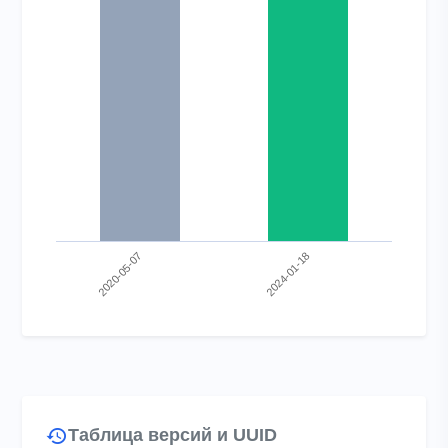
Bar chart with 2 bars.
View as data table, Chart
The chart has 1 X axis displaying categories.
The chart has 1 Y axis displaying values. Range: 0 to 1.
2020-05-07
2024-01-18
End of interactive chart.
Таблица версий и UUID