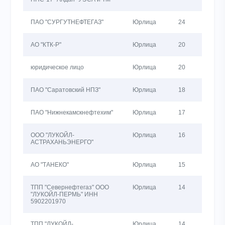
ПАО "СУРГУТНЕФТЕГАЗ"
Юрлица
24
26
АО "КТК-Р"
Юрлица
20
40
юридическое лицо
Юрлица
20
25
ПАО "Саратовский НПЗ"
Юрлица
18
54
ПАО "Нижнекамскнефтехим"
Юрлица
17
17
ООО "ЛУКОЙЛ-
Юрлица
16
16
АСТРАХАНЬЭНЕРГО"
АО "ТАНЕКО"
Юрлица
15
21
ТПП "Севернефтегаз" ООО
Юрлица
14
14
"ЛУКОЙЛ-ПЕРМЬ" ИНН
5902201970
ТПП "ЛУКОЙЛ-
Юрлица
14
14