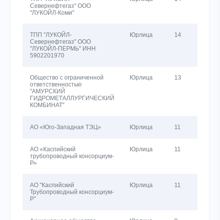
Севернефтегаз" ООО
"ЛУКОЙЛ-Коми"
ТПП "ЛУКОЙЛ-
Юрлица
14
14
Севернефтегаз" ООО
"ЛУКОЙЛ-ПЕРМЬ" ИНН
5902201970
Общество с ограниченной
Юрлица
13
14
ответственностью
"АМУРСКИЙ
ГИДРОМЕТАЛЛУРГИЧЕСКИЙ
КОМБИНАТ"
АО «Юго-Западная ТЭЦ»
Юрлица
11
21
АО «Каспийский
Юрлица
11
18
трубопроводный консорциум-
Р»
АО "Каспийский
Юрлица
11
15
Трубопроводный консорциум-
Р"