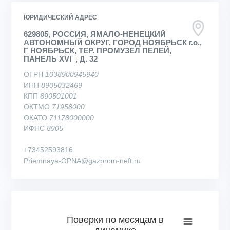
ЮРИДИЧЕСКИЙ АДРЕС
629805, РОССИЯ, ЯМАЛО-НЕНЕЦКИЙ
АВТОНОМНЫЙ ОКРУГ, ГОРОД НОЯБРЬСК г.о.,
Г НОЯБРЬСК, ТЕР. ПРОМУЗЕЛ ПЕЛЕЙ,
ПАНЕЛЬ XVI , Д. 32
ОГРН
1038900945940
ИНН
8905032469
КПП
890501001
ОКТМО
71958000
ОКАТО
71178000000
ИФНС
8905
+73452593816
Priemnaya-GPNA@gazprom-neft.ru
Поверки по месяцам в динамике
Поверки по месяцам в