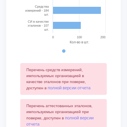
Cредства
измерений - 184
шт.
СИ в качестве
эталонов - 107
шт.
0
100
200
Кол-во в шт.
End of interactive chart.
Перечень средств измерений,
импользуемых организацией в
качестве эталонов при поверке,
полной версии отчета
доступен в
Перечень аттестованных эталонов,
импользуемых организацией при
полной версии
поверке, доступен в
отчета