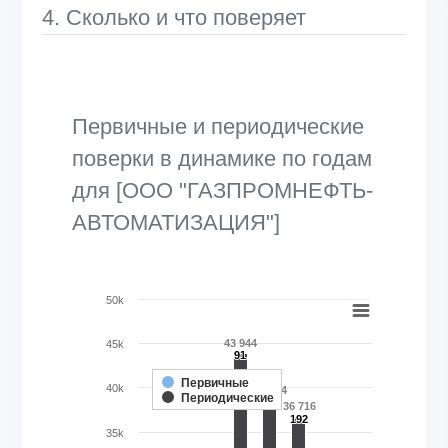
4. Сколько и что поверяет
Первичные и периодические
поверки в динамике по годам
для [ООО "ГАЗПРОМНЕФТЬ-
АВТОМАТИЗАЦИЯ"]
Chart
50k
Bar chart with 2 data series.
43 944
45k
View as data table, Chart
91
91
The chart has 1 X axis displaying categories.
Первичные
40k
38 544
Периодические
The chart has 1 Y axis displaying Кол-во поверок, шт.. Ran
48
48
36 716
192
192
35k