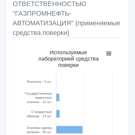
ОТВЕТСТВЕННОСТЬЮ
"ГАЗПРОМНЕФТЬ-
АВТОМАТИЗАЦИЯ" (применяемые
средства поверки)
Используемые лабораторией средства поверки
Используемые
лабораторией средства
Bar chart with 6 bars.
поверки
View as data table, Используемые лабораторией средс
The chart has 1 X axis displaying categories.
The chart has 1 Y axis displaying Кол-во в шт.. Range: 0 to
Реагенты - 0 шт.
Государственные
первичные
эталоны - 12 шт.
Стандартные
образцы - 13 шт.
Эталоны единиц
величин - 95 шт.