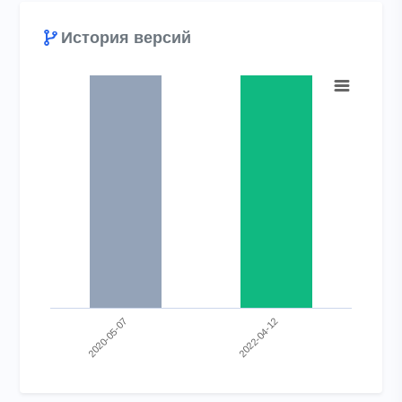
История версий
Chart
Bar chart with 2 bars.
View as data table, Chart
The chart has 1 X axis displaying categories.
The chart has 1 Y axis displaying values. Range: 0 to 1.
2020-05-07
2022-04-12
End of interactive chart.