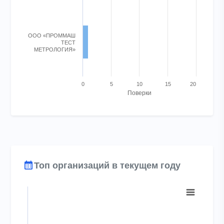
ООО «ПРОММАШ
ТЕСТ
МЕТРОЛОГИЯ»
0
5
10
15
20
Поверки
End of interactive chart.
Топ организаций в текущем году
Chart
Bar chart with 0 bars.
View as data table, Chart