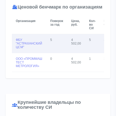
Ценовой бенчмарк по организациям
Организация
Поверок
Цена,
Кол-
Владел
за год
руб.
во
СИ
СИ
ФБУ
5
4
5
3
"АСТРАХАНСКИЙ
502,00
ЦСМ"
ООО «ПРОММАШ
0
4
1
3
ТЕСТ
502,00
МЕТРОЛОГИЯ»
Крупнейшие владельцы по
количеству СИ
Chart