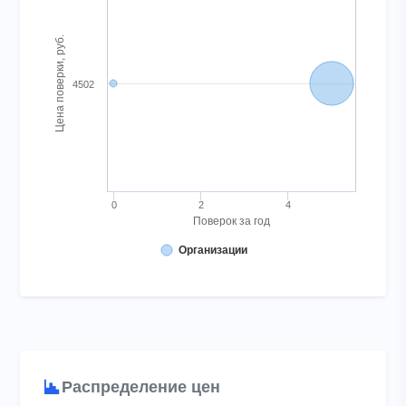
Bubble chart with 2 bubbles. Bubble charts are scatter charts w
View as data table, Chart
Цена поверки, руб.
The chart has 1 X axis displaying Поверок за год. Range: -
The chart has 1 Y axis displaying Цена поверки, руб.. Range: 
4502
0
2
4
Поверок за год
Организации
End of interactive chart.
Распределение цен