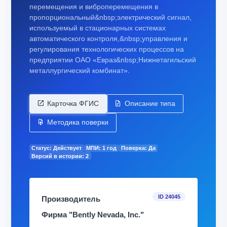
перемещения и виброперемещения в
пропорциональный&nbsp;электрический сигнал,
используемый в стационарных системах
автоматического контроля,&nbsp;управления и
регулирования технологических процессов на
предприятии ОАО «Евраз&nbsp;Нижнетагильский
металлургический комбинат».
Карточка ФГИС
Описание типа
Методика поверки
Статус: Действует
МПИ: 1 год
Поверка: Да
Версий в истории: 2
ID 24045
Производитель
Фирма "Bently Nevada, Inc."