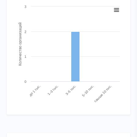
Chart
3
Bar chart with 5 bars.
View as data table, Chart
Количество организаций
The chart has 1 X axis displaying categories.
2
The chart has 1 Y axis displaying Количество организаций. Ran
1
0
1–3 тыс.
до 1 тыс.
свыше 10 тыс.
5–10 тыс.
3–5 тыс.
End of interactive chart.