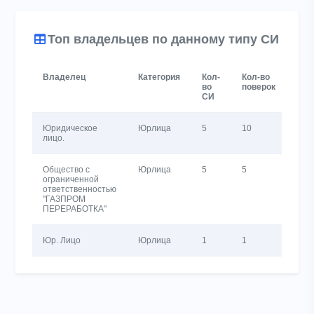
Топ владельцев по данному типу СИ
Владелец
Категория
Кол-
Кол-во
Акт
во
поверок
вла
СИ
за 
Юридическое
Юрлица
5
10
557
лицо.
Общество с
Юрлица
5
5
526
ограниченной
ответственностью
"ГАЗПРОМ
ПЕРЕРАБОТКА"
Юр. Лицо
Юрлица
1
1
625