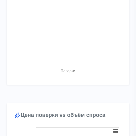
The chart has 1 X axis displaying categories.
The chart has 1 Y axis displaying Поверки. Range: to .
Поверки
End of interactive chart.
Цена поверки vs объём спроса
Chart