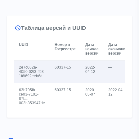
Таблица версий и UUID
UUID
Номер в
Дата
Дата
Госреестре
начала
окончания
версии
версии
2e7c062a-
60337-15
2022-
—
4050-02f3-ff93-
04-12
1f6f692eeb6d
63b795fb-
60337-15
2020-
2022-04-
ce03-7101-
05-07
12
87ba-
003b353947de