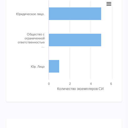
Bar chart with 3 bars.
Юридическое лицо.
View as data table, Chart
The chart has 1 X axis displaying categories.
The chart has 1 Y axis displaying Количество экземпляров СИ.
Общество с
ограниченной
ответственностью
…
Юр. Лицо
0
2
4
6
Количество экземпляров СИ
End of interactive chart.