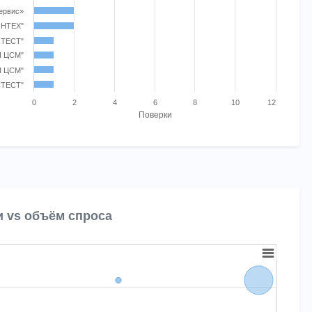
ервис»
НТЕХ"
ТЕСТ"
Й ЦСМ"
 ЦСМ"
СТЕСТ"
0
2
4
6
8
10
12
Поверки
t.
и vs объём спроса
ubbles. Bubble charts are scatter charts where each data point also ha
Chart
is displaying Поверок за год. Range: -0.13277970011534027 to 2.116