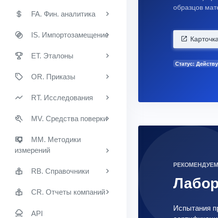
образцов мат
FA. Фин. аналитика
IS. Импортозамещение
Карточк
ET. Эталоны
Статус: Действу
OR. Приказы
RT. Исследования
MV. Средства поверки
MM. Методики
измерений
РЕКОМЕНДУЕ
RB. Справочники
Лабо
CR. Отчеты компаний
Испытания пр
API