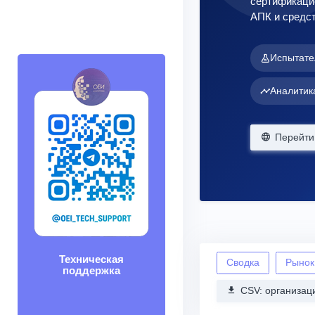
сертификацио
АПК и средст
Испытате
Аналитик
Перейти 
Техническая
Сводка
Рынок
поддержка
CSV: организац