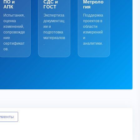
ПО и
СДС и
Метроло
АПК
ГОСТ
гия
Испытания,
Экспертиза
Поддержка
оценка
документац
проектов в
изменений,
ии и
области
сопровожде
подготовка
измерений
ние
материалов
и
сертификат
.
аналитики.
ов.
ументы