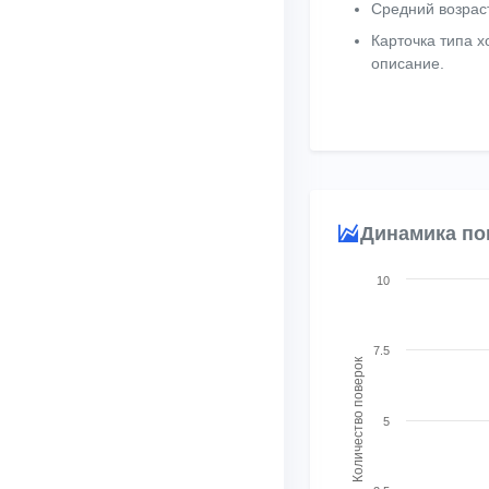
Средний возрас
Карточка типа 
описание.
Динамика по
Chart
10
Combination chart with
View as data table, 
7.5
Количество поверок
The chart has 1 X axis
The chart has 2 Y ax
5