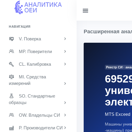
НАВИГАЦИЯ
Расширенная анал
V. Поверка
MP. Поверители
CL. Калибровка
Реестр СИ · ан
6952
MI. Средства
измерений
унив
SO. Стандартные
элек
образцы
MTS Exceed
OW. Владельцы СИ
Машины униве
P. Производители СИ
-машины) пре