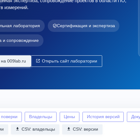
нная экспертиза, сопровождение проектов в области ПО,
в измерений.
льная лаборатория
Сертификация и экспертиза
а и сопровождение
на 009lab.ru
Открыть сайт лаборатории
 поверки
Владельцы
Цены
История версий
Док
ии
CSV: владельцы
CSV: версии