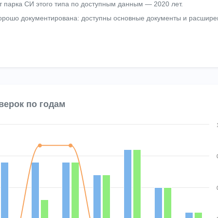
т парка СИ этого типа по доступным данным — 2020 лет.
хорошо документирована: доступны основные документы и расшир
верок по годам
 4 data series.
Chart
 displaying categories.
es displaying Количество поверок and Непригодность.