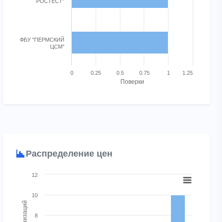
РОСТЕСТ"
ФБУ "ПЕРМСКИЙ
ЦСМ"
0
0.25
0.5
0.75
1
1.25
Поверки
End of interactive chart.
Распределение цен
Chart
12
s a size value.
Bar chart with 5 bars.
10
View as data table, Chart
632064590542.
The chart has 1 X axis displaying categories.
8