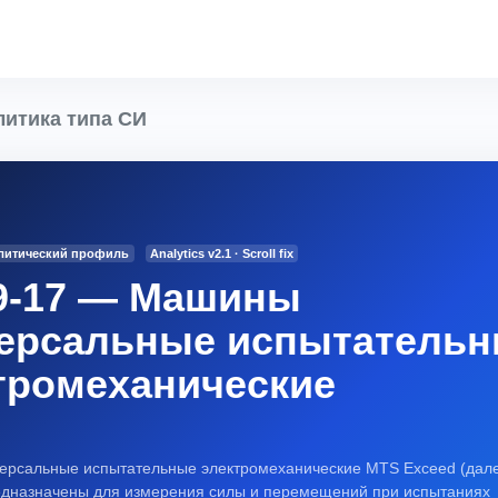
итика типа СИ
алитический профиль
Analytics v2.1 · Scroll fix
9-17 — Машины
ерсальные испытатель
тромеханические
рсальные испытательные электромеханические MTS Exceed (дал
дназначены для измерения силы и перемещений при испытаниях