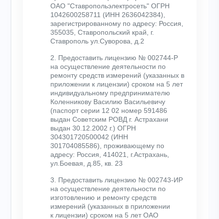
ОАО "Ставропольэлектросеть" ОГРН
1042600258711 (ИНН 2636042384),
зарегистрированному по адресу: Россия,
355035, Ставропольский край, г.
Ставрополь ул.Суворова, д.2
2. Предоставить лицензию № 002744-Р
на осуществление деятельности по
ремонту средств измерений (указанных в
приложении к лицензии) сроком на 5 лет
индивидуальному предпринимателю
Коленникову Василию Васильевичу
(паспорт серии 12 02 номер 591486
выдан Советским РОВД г. Астрахани
выдан 30.12.2002 г.) ОГРН
304301720500042 (ИНН
301704085586), проживающему по
адресу: Россия, 414021, г.Астрахань,
ул.Боевая, д.85, кв. 23
3. Предоставить лицензию № 002743-ИР
на осуществление деятельности по
изготовлению и ремонту средств
измерений (указанных в приложении
к лицензии) сроком на 5 лет ОАО