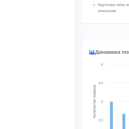
Карточка типа 
описание.
Динамика по
Chart
6
Combination chart with
View as data table, 
4.5
Количество поверок
The chart has 1 X axis
The chart has 2 Y ax
3
1.5