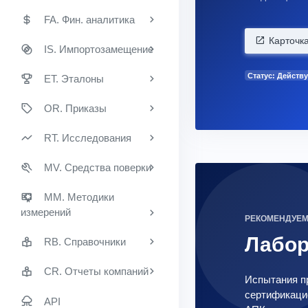
FA. Фин. аналитика
Карточк
IS. Импортозамещение
Статус: Действу
ET. Эталоны
OR. Приказы
RT. Исследования
MV. Средства поверки
MM. Методики
измерений
РЕКОМЕНДУЕ
Лабо
RB. Справочники
CR. Отчеты компаний
Испытания пр
сертификацио
API