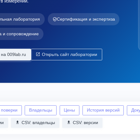
в измерений.
льная лаборатория
Сертификация и экспертиза
а и сопровождение
на 009lab.ru
Открыть сайт лаборатории
 поверки
Владельцы
Цены
История версий
Док
ии
CSV: владельцы
CSV: версии