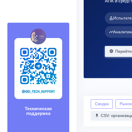
АПК и средст
Испытате
Аналитик
Перейти 
Сводка
Рынок
Техническая
поддержка
CSV: организац