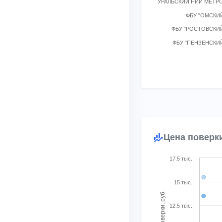
УРАЛЬСКИЙ НИИ МЕТР
ФБУ "ОМСКИ
ФБУ "РОСТОВСКИ
ФБУ "ПЕНЗЕНСКИ
End of interactive char
Цена поверк
Chart
17.5 тыс.
Bubble chart with 10 b
15 тыс.
View as data table, 
Цена поверки, руб.
The chart has 1 X ax
12.5 тыс.
The chart has 1 Y axi