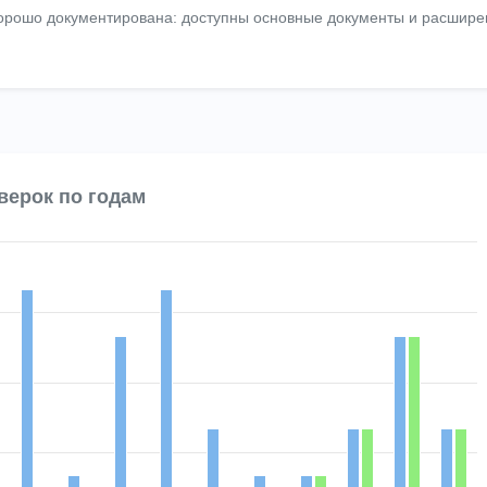
хорошо документирована: доступны основные документы и расшир
верок по годам
 4 data series.
Chart
 displaying categories.
es displaying Количество поверок and Непригодность.