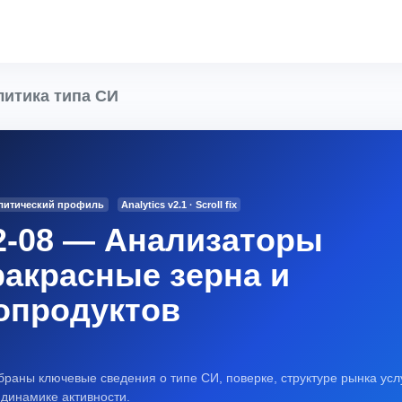
итика типа СИ
алитический профиль
Analytics v2.1 · Scroll fix
2-08 — Анализаторы
акрасные зерна и
опродуктов
браны ключевые сведения о типе СИ, поверке, структуре рынка услу
 динамике активности.