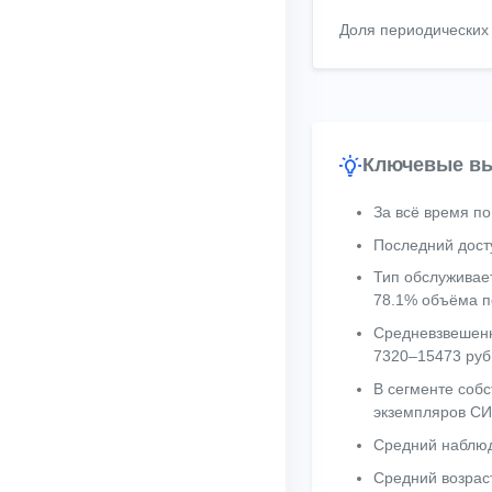
Доля периодических
Ключевые вы
За всё время по
Последний дост
Тип обслуживае
78.1% объёма п
Средневзвешенн
7320–15473 руб
В сегменте собс
экземпляров СИ
Средний наблюд
Средний возрас