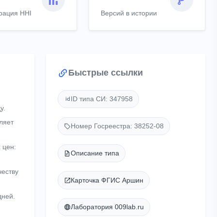
рация HHI
Версий в истории
Быстрые ссылки
ID типа СИ: 347958
у.
ляет
Номер Госреестра: 38252-08
 цен:
Описание типа
честву
Карточка ФГИС Аршин
дней.
Лаборатория 009lab.ru