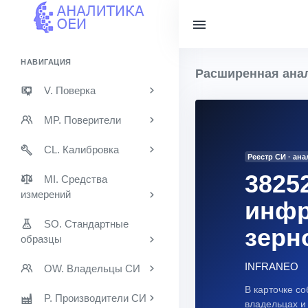
НАВИГАЦИЯ
Расширенная анал
V. Поверка
MP. Поверители
CL. Калибровка
Реестр СИ · ан
3825
MI. Средства
измерений
инфр
SO. Стандартные
зерн
образцы
INFRANEO
OW. Владельцы СИ
В карточке со
P. Производители СИ
владельцах и