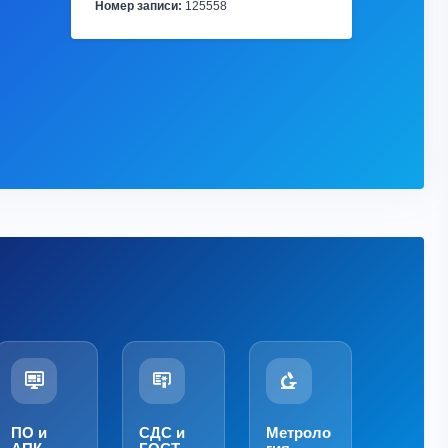
Номер записи:
125558
ПО и
СДС и
Метроло