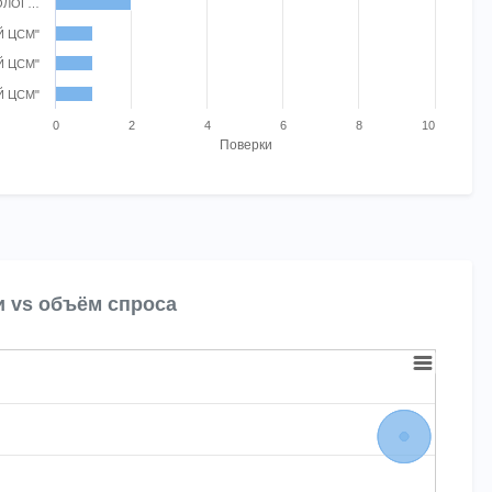
ОЛОГ…
Й ЦСМ"
Й ЦСМ"
Й ЦСМ"
0
2
4
6
8
10
Поверки
t.
и vs объём спроса
ubbles. Bubble charts are scatter charts where each data point also ha
Chart
is displaying Поверок за год. Range: -0.020263788968824942 to 1.0
s displaying Цена поверки, руб.. Range: 5000 to 17500.