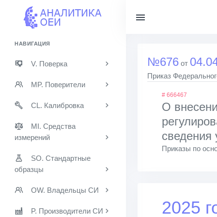
НАВИГАЦИЯ
№676
04.0
от
V. Поверка
Приказ Федерального
MP. Поверители
# 666467
О внесени
CL. Калибровка
регулиров
MI. Средства
сведения 
измерений
Приказы по осно
SO. Стандартные
образцы
OW. Владельцы СИ
2025 г
P. Производители СИ