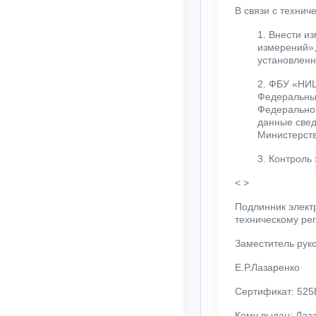
В связи с техниче
1. Внести и
измерений»,
установленн
2. ФБУ «НИЦ
Федеральный
Федеральног
данные свед
Министерств
3. Контроль
< >
Подлинник элект
техническому ре
Заместитель рук
Е.Р.Лазаренко
Сертификат: 52
Кому выдан: Лаз