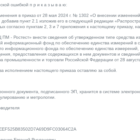
ской ошибкой п р и к а з ы в а ю:
зменения в приказ от 28 мая 2024 г. № 1302 «О внесении изменени
 добавив пункт 2.1 изложив его в следующей редакции «Распростр
ых согласно пунктам 2, 3 и 7 приложения к настоящему приказу, н
 ПМ - Ростест» внести сведения об утвержденном типе средства 
 информационный фонд по обеспечению единства измерений в со
о информационного фонда по обеспечению единства измерений, п
ения, предоставления содержащихся в нем документов и сведени
а промышленности и торговли Российской Федерации от 28 августа
 за исполнением настоящего приказа оставляю за собой.
ронного документа, подписанного ЭП, хранится в системе электро
гулированию и метрологии.
оводителя
5EEF525B83502D7A69D9FC03064C2A
аренко Евгений Русланович