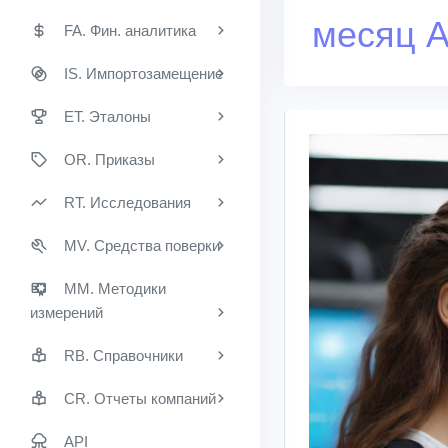
месяц Ap
FA. Фин. аналитика
IS. Импортозамещение
ET. Эталоны
OR. Приказы
RT. Исследования
MV. Средства поверки
MM. Методики
измерений
RB. Справочники
CR. Отчеты компаний
API