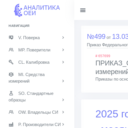
НАВИГАЦИЯ
№499
13.0
от
V. Поверка
Приказ Федерального
MP. Поверители
# 657699
ПРИКАЗ_О 
CL. Калибровка
измерений
MI. Средства
Приказы по осно
измерений
SO. Стандартные
образцы
2025 г
OW. Владельцы СИ
P. Производители СИ