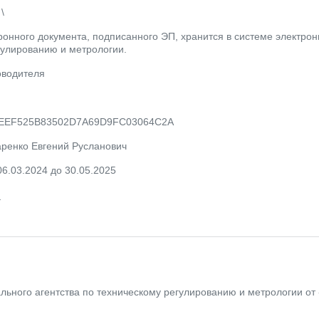
\
ронного документа, подписанного ЭП, хранится в системе электро
гулированию и метрологии.
оводителя
5EEF525B83502D7A69D9FC03064C2A
аренко Евгений Русланович
06.03.2024 до 30.05.2025
_
ального агентства по техническому регулированию и метрологии о