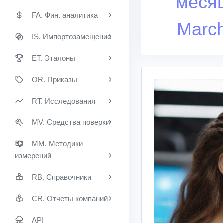
меся
FA. Фин. аналитика
Marc
IS. Импортозамещение
ET. Эталоны
OR. Приказы
RT. Исследования
MV. Средства поверки
MM. Методики
измерений
RB. Справочники
CR. Отчеты компаний
API