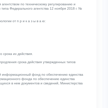
 агентством по техническому регулированию и
 типа Федерального агентства 12 ноября 2018 г. №
гии от п р и к а з ы в а ю:
 срока их действия.
 продления срока действия утвержденных типов
ый информационный фонд по обеспечению единства
ормационного фонда по обеспечению единства
ащихся в нем документов и сведений, Министерства