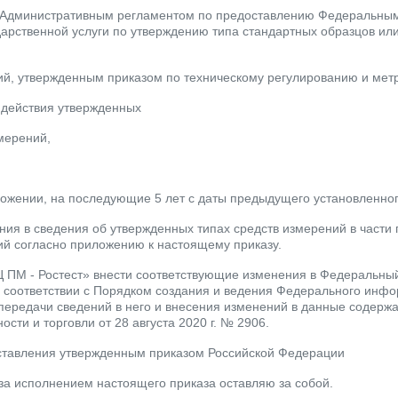
с Административным регламентом по предоставлению Федеральным
арственной услуги по утверждению типа стандартных образцов или
й, утвержденным приказом по техническому регулированию и метроло
к действия утвержденных
мерений,
ложении, на последующие 5 лет с даты предыдущего установленного
ния в сведения об утвержденных типах средств измерений в части
ий согласно приложению к настоящему приказу.
Ц ПМ - Ростест» внести соответствующие изменения в Федеральн
 соответствии с Порядком создания и ведения Федерального инф
передачи сведений в него и внесения изменений в данные содерж
сти и торговли от 28 августа 2020 г. № 2906.
ставления утвержденным приказом Российской Федерации
 за исполнением настоящего приказа оставляю за собой.