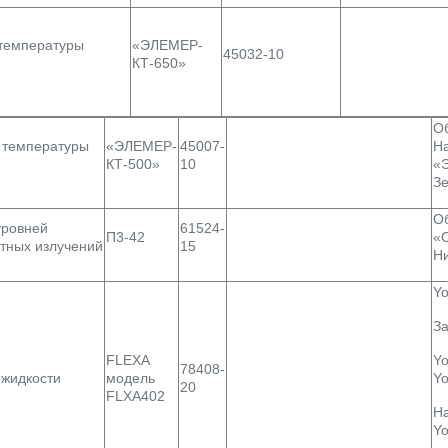
температуры
«ЭЛЕМЕР-
45032-10
КТ-650»
Об
 температуры
«ЭЛЕМЕР-
45007-
Н
КТ-500»
10
«Э
З
Об
уровней
61524-
П3-42
«
тных излучений
15
Н
Yo
За
FLEXA
Yo
78408-
 жидкости
модель
Yo
20
FLXA402
Ha
Y