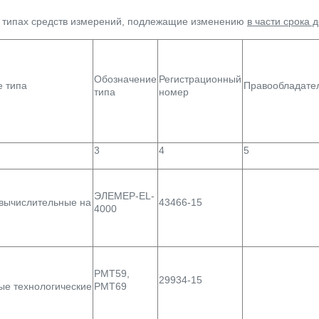
 типах средств измерений, подлежащие изменению
в части срока 
Обозначение
Регистрационный
 типа
Правообладате
типа
номер
3
4
5
ЭЛЕМЕР-EL-
вычислительные на
43466-15
4000
РМТ59,
29934-15
ые технологические
РМТ69