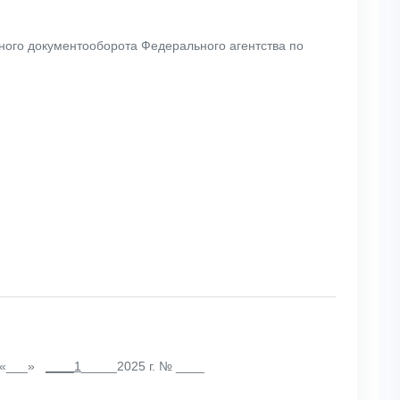
нного документооборота Федерального агентства по
т «___»
____1
_____2025 г. № ____