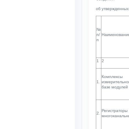
об утвержденных
№
п/
Наименование
п
1
2
Комплексы
1.
измерительно
базе модулей
Регистраторы
2.
многоканальн