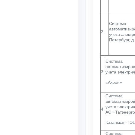
Система
автоматизир
2.
учета электр
Петербург, д
Система
автоматизиро
3.
учета электри
«Акрон»
Система
автоматизиро
учета электри
4.
АО «Татэнерго
Казанская ТЭЦ
Система