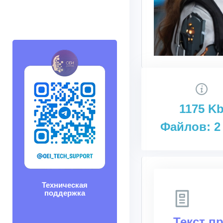
1175 K
Файлов: 2
Техническая
поддержка
Текст п