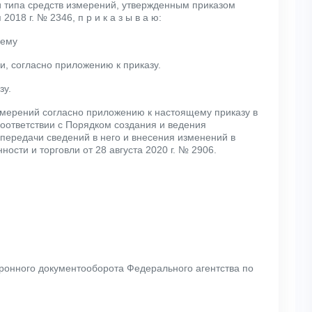
и типа средств измерений, утвержденным приказом
18 г. № 2346, п р и к а з ы в а ю:
щему
и, согласно приложению к приказу.
зу.
змерений согласно приложению к настоящему приказу в
ответствии с Порядком создания и ведения
ередачи сведений в него и внесения изменений в
сти и торговли от 28 августа 2020 г. № 2906.
тронного документооборота Федерального агентства по