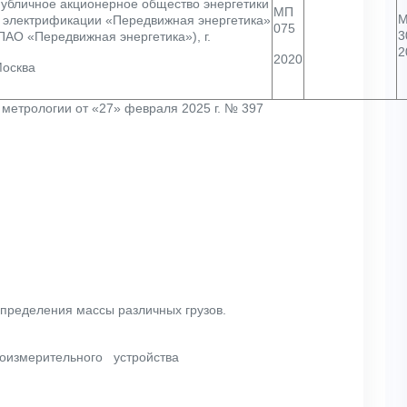
убличное акционерное общество энергетики
МП
 электрификации «Передвижная энергетика»
075
3
ПАО «Передвижная энергетика»), г.
2
2020
осква
метрологии от «27» февраля 2025 г. № 397
пределения массы различных грузов.
есоизмерительного устройства