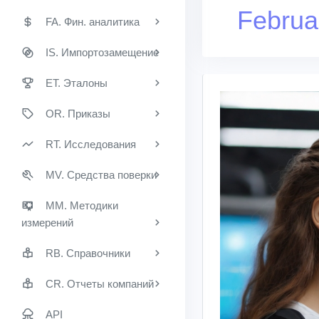
Februa
FA. Фин. аналитика
IS. Импортозамещение
ET. Эталоны
OR. Приказы
RT. Исследования
MV. Средства поверки
MM. Методики
измерений
RB. Справочники
CR. Отчеты компаний
API