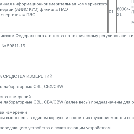
П
ванная информационноизмерительная коммерческого
и
80904-
оэнергии (АИИС КУЭ) филиала ПАО
01
(
21
 энергетика» ПЭС
М
азом Федерального агентства по техническому регулированию и 
 № 59811-15
А СРЕДСТВА ИЗМЕРЕНИЙ
ые лабораторные CBL, CBX/CBW
ства измерений
е лабораторные CBL, CBX/CBW (далее весы) предназначены для о
ва измерений
есы выполнены в едином корпусе и состоят из грузоприемного и в
зопередающего устройства с показывающим устройством.