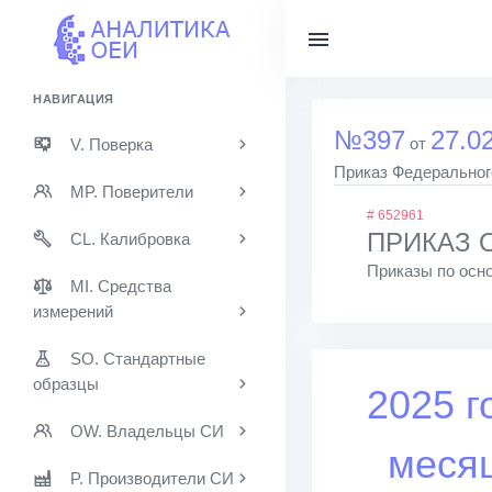
НАВИГАЦИЯ
№397
27.0
от
V. Поверка
Приказ Федерального
MP. Поверители
# 652961
ПРИКАЗ О 
CL. Калибровка
Приказы по осно
MI. Средства
измерений
SO. Стандартные
образцы
2025 г
OW. Владельцы СИ
меся
P. Производители СИ