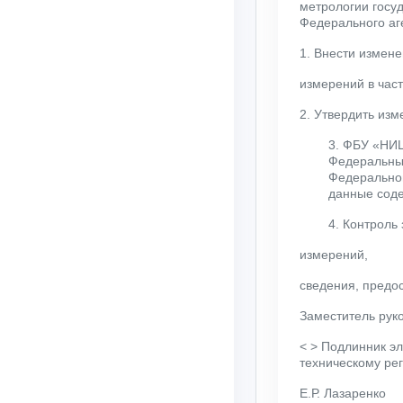
метрологии госу
Федерального аге
1. Внести измен
измерений в част
2. Утвердить из
3. ФБУ «НИЦ
Федеральный
Федеральног
данные соде
4. Контроль
измерений,
сведения, предо
Заместитель рук
< > Подлинник эл
техническому ре
Е.Р. Лазаренко