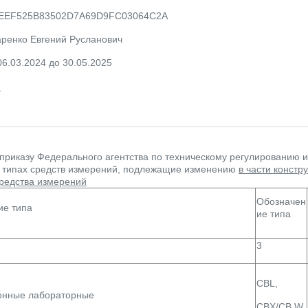
5EEF525B83502D7A69D9FC03064C2A
аренко Евгений Русланович
06.03.2024 до 30.05.2025
_
 приказу Федерального агентства по техническому регулированию 
 типах средств измерений, подлежащие изменению
в части конст
средства измерений
Обозначен
ие типа
ие типа
3
CBL,
онные лабораторные
CBX/CB W