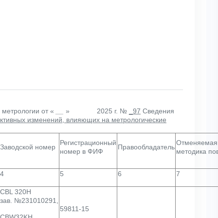
и метрологии
от «
__
» 2025 г. №
_97
Сведения
руктивных изменений, влияющих на метрологические
Регистрационный
Отменяемая
Заводской номер
Правообладатель
номер в ФИФ
методика по
4
5
6
7
CBL 320H
зав. №231010291,
59811-15
CBW32KH