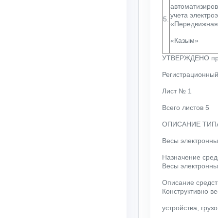
автоматизиро
учета электр
5.
«Передвижная
«Казым»
УТВЕРЖДЕНО прик
Регистрационный
Лист № 1
Всего листов 5
ОПИСАНИЕ ТИП
Весы электронн
Назначение сред
Весы электронны
Описание средст
Конструктивно в
устройства, гру