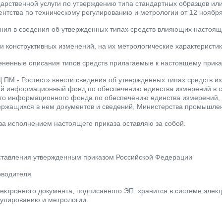
дарственной услуги по утверждению типа стандартных образцов ил
нтства по техническому регулированию и метрологии от 12 ноября 20
ения в сведения об утвержденных типах средств влияющих настоя
и конструктивных изменений, на их метрологические характеристик
мененные описания типов средств прилагаемые к настоящему прика
 ПМ - Ростест» внести сведения об утвержденных типах средств и
 информационный фонд по обеспечению единства измерений в со
о информационного фонда по обеспечению единства измерений, п
ржащихся в нем документов и сведений, Министерства промышленно
 за исполнением настоящего приказа оставляю за собой.
ставления утвержденным приказом Российской Федерации
оводителя
ектронного документа, подписанного ЭП, хранится в системе элек
гулированию и метрологии.