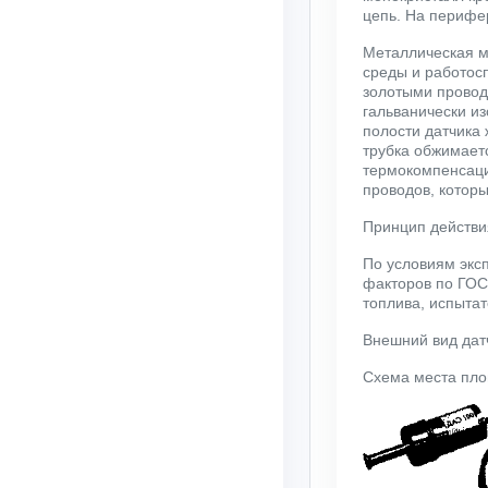
цепь. На перифе
Металлическая м
среды и работос
золотыми провод
гальванически из
полости датчика
трубка обжимаетс
термокомпенсаци
проводов, которы
Принцип действи
По условиям эксп
факторов по ГОС
топлива, испытат
Внешний вид датч
Схема места пло