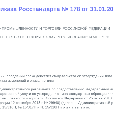
риказа Росстандарта № 178 от 31.01.2
 ПРОМЫШЛЕННОСТИ И ТОРГОВЛИ РОССИЙСКОЙ ФЕДЕРАЦИИ
ГЕНТСТВО ПО ТЕХНИЧЕСКОМУ РЕГУЛИРОВАНИЮ И МЕТРОЛОГИИ
и, продлении срока действия свидетельства об утверждении типа
ении изменений в описание типа
дминистративного регламента по предоставлению Федеральным аг
дарственной услуги по утверждению типа стандартных образцов или
омышленности и торговли Российской Федерации от 25 июня 2013 г
рации 12 сентября 2013 г. № 29940) (далее — Административный 
№ 15/316П, № 15/317П и № 15/318П п р и к а з ы в а ю: