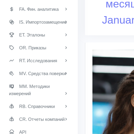
меся
FA. Фин. аналитика
Janua
IS. Импортозамещение
ET. Эталоны
OR. Приказы
RT. Исследования
MV. Средства поверки
MM. Методики
измерений
RB. Справочники
CR. Отчеты компаний
API