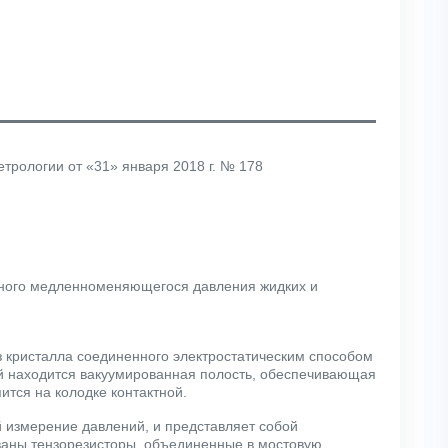
трологии от «31» января 2018 г. № 178
тного медленноменяющегося давления жидких и
з кристалла соединенного электростатическим способом
ой находится вакуумированная полость, обеспечивающая
тся на колодке контактной.
й измерение давлений, и представляет собой
аны тензорезисторы, объединенные в мостовую