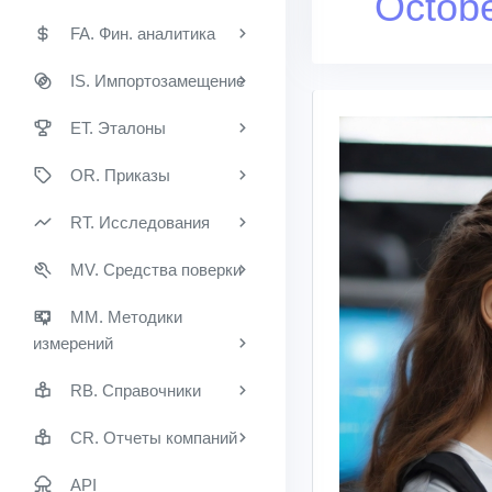
Octob
FA. Фин. аналитика
IS. Импортозамещение
ET. Эталоны
OR. Приказы
RT. Исследования
MV. Средства поверки
MM. Методики
измерений
RB. Справочники
CR. Отчеты компаний
API