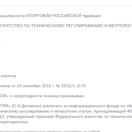
кмышлвнности ИТОРГОВЛИ РОССИЙСКОЙ •вджмции
ГЕНТСТВО ПО ТЕХНИЧЕСКОМУ РЕГУЛИРОВАНИЮ И МЕТРОЛОГИИ
.
 эталона
нием от 18 сентября 2015 г. № 55/11/1-1176
СМ» о непригодности эталона приказываю:
РИ» (С.И.Донченко) исключить из информационного фонда по об
хническому регулированию и метрологии эталон, принадлежащий Ф
13, утвержденный приказом Федерального агентства по техническо
непригодностью.
сполнением настоящего приказа оставляю за собой.