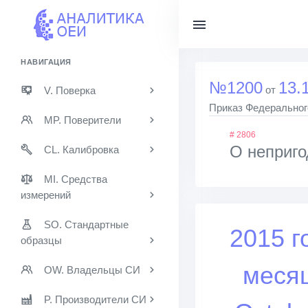
НАВИГАЦИЯ
№1200
13.
от
V. Поверка
Приказ Федерального
MP. Поверители
# 2806
О неприго
CL. Калибровка
MI. Средства
измерений
SO. Стандартные
2015 г
образцы
меся
OW. Владельцы СИ
P. Производители СИ