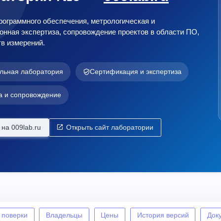
ограммного обеспечения, метрологическая и
нная экспертиза, сопровождение проектов в области ПО,
в измерений.
льная лаборатория
Сертификация и экспертиза
а и сопровождение
на 009lab.ru
Открыть сайт лаборатории
 поверки
Владельцы
Цены
История версий
Док