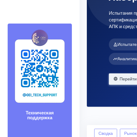
Испытания пр
сертификацио
АПК и средст
Испытате
Аналитик
Перейти 
Техническая
поддержка
Сводка
Рынок