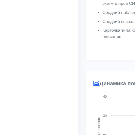
экземпляров СИ
Средний наблюд
Средний возрас
Карточка типа 
описание.
Динамика по
Chart
40
Combination chart with
View as data table, 
30
Количество поверок
The chart has 1 X axis
The chart has 2 Y ax