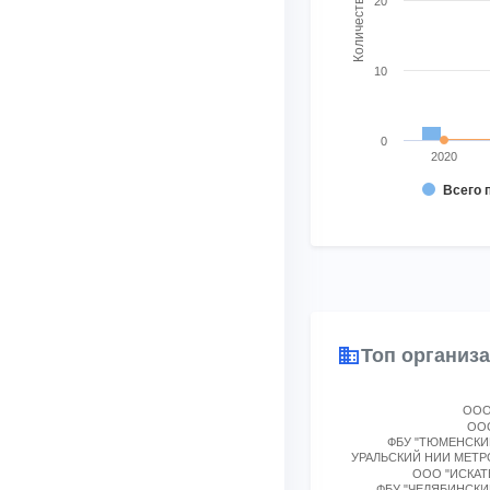
20
10
0
2020
Всего 
End of interactive char
Топ организ
Chart
ООО
ООО
Bar chart with 19 bars
ФБУ "ТЮМЕНСКИ
УРАЛЬСКИЙ НИИ МЕТ
View as data table, 
ООО "ИСКАТЕ
ФБУ "ЧЕЛЯБИНСКИ