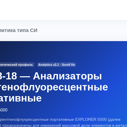
итика типа СИ
алитический профиль
Analytics v2.1 · Scroll fix
8-18 — Анализаторы
генофлуоресцентные
ативные
000
 рентгенофлуоресцентные портативные EXPLORER 5000 (далее
) предназначены для измерений массовой доли элементов в метал