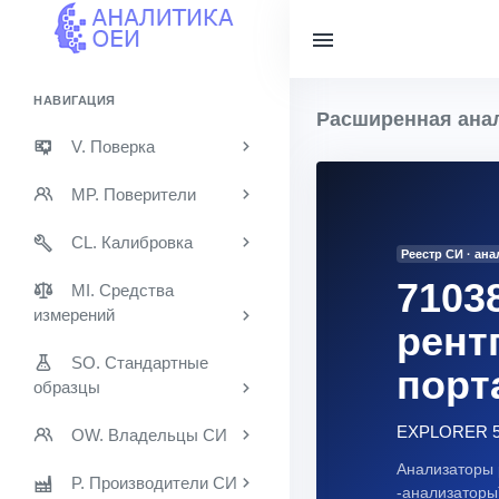
НАВИГАЦИЯ
Расширенная анал
V. Поверка
MP. Поверители
CL. Калибровка
Реестр СИ · ан
7103
MI. Средства
измерений
рент
SO. Стандартные
порт
образцы
EXPLORER 5
OW. Владельцы СИ
Анализаторы
P. Производители СИ
-анализаторы