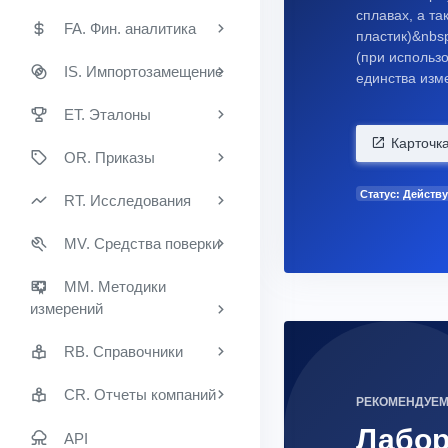
сплавах, а та
FA. Фин. аналитика
пластик)&nbs
(при использ
IS. Импортозамещение
единства изм
ET. Эталоны
Карточк
OR. Приказы
Статус: Действу
RT. Исследования
MV. Средства поверки
MM. Методики
измерений
RB. Справочники
CR. Отчеты компаний
РЕКОМЕНДУЕ
Лабо
API