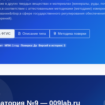
кже в других твердых веществах и материалах (минералы, руды, по
p;в соответствии с аттестованными методиками (методами) измере
овании&nbsp;в сфере государственного регулирования обеспечени
ерений).
а ФГИС
Описание типа
Методика поверки
ет
МПИ: 1 год
Поверка: Да
Версий в истории: 3
М
ратория №9 —
009lab.ru