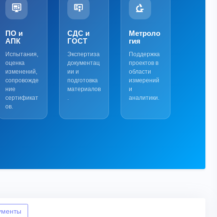
ПО и
СДС и
Метроло
АПК
ГОСТ
гия
Испытания,
Экспертиза
Поддержка
оценка
документац
проектов в
изменений,
ии и
области
сопровожде
подготовка
измерений
ние
материалов
и
сертификат
.
аналитики.
ов.
ументы