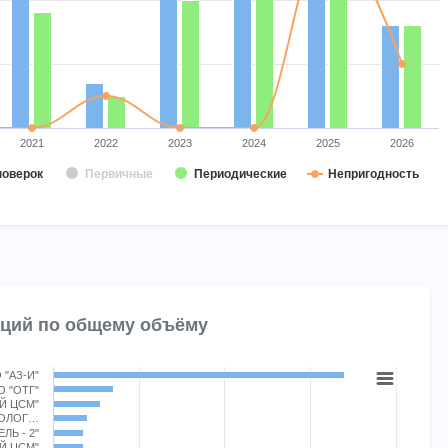
2021
2022
2023
2024
2025
2026
поверок
Первичные
Периодические
Непригодность
t.
аций по общему объёму
 "АЗ-И"
 "ОТГ"
.
Й ЦСМ"
РОЛОГ…
Chart
ЛЬ - 2"
Й ЦСМ"