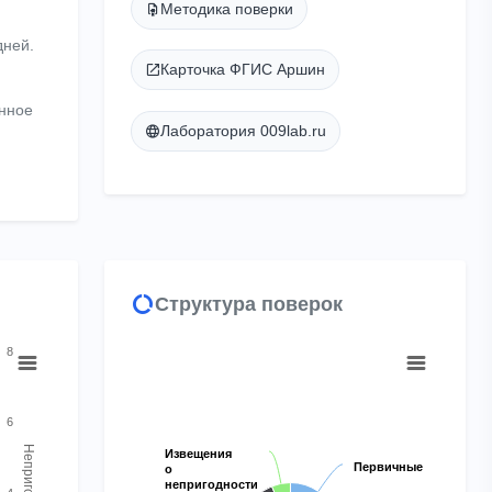
Методика поверки
дней.
Карточка ФГИС Аршин
енное
Лаборатория 009lab.ru
Структура поверок
Chart
8
Pie chart with 3 slices.
View as data table, Chart
6
Непригодность
Извещения
Извещения
Первичные
Первичные
о
о
непригодности
непригодности