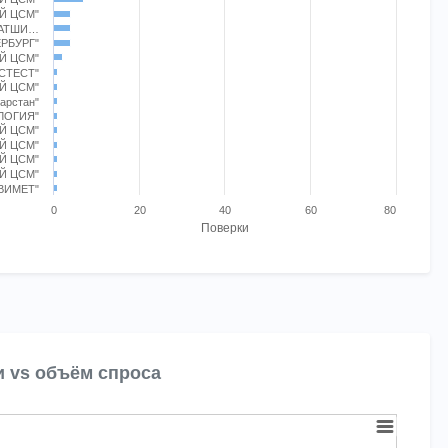
 displaying categories.
Й ЦСМ"
s displaying Поверки. Range: 0 to 80.
РАТШИ…
ЕРБУРГ"
Й ЦСМ"
ОСТЕСТ"
Й ЦСМ"
арстан"
ЛОГИЯ"
Й ЦСМ"
Й ЦСМ"
Й ЦСМ"
Й ЦСМ"
ВИМЕТ"
0
20
40
60
80
Поверки
t.
и vs объём спроса