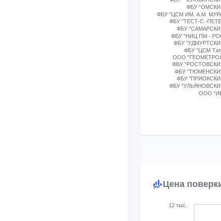
The chart has 1 X axis
ФБУ "ОМСКИ
The chart has 1 Y axi
ФБУ "ЦСМ ИМ. А.М. МУ
ФБУ "ТЕСТ-С.-ПЕТ
ФБУ "САМАРСКИ
ФБУ "НИЦ ПМ - Р
ФБУ "УДМУРТСКИ
ФБУ "ЦСМ Тат
ООО "ГЕОМЕТРО
ФБУ "РОСТОВСКИ
ФБУ "ТЮМЕНСКИ
ФБУ "ПРИОКСКИ
ФБУ "УЛЬЯНОВСКИ
ООО "И
End of interactive char
Цена поверк
Chart
12 тыс.