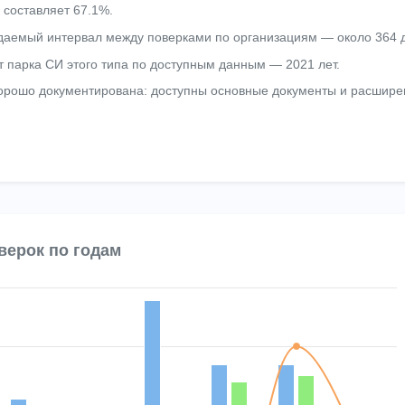
 составляет 67.1%.
аемый интервал между поверками по организациям — около 364 
т парка СИ этого типа по доступным данным — 2021 лет.
хорошо документирована: доступны основные документы и расшир
верок по годам
 4 data series.
Chart
 displaying categories.
es displaying Количество поверок and Непригодность.