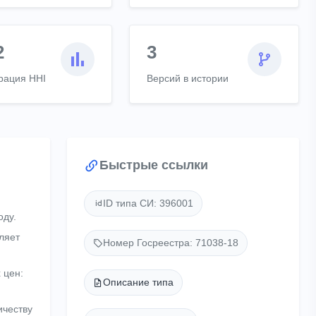
2
3
рация HHI
Версий в истории
Быстрые ссылки
ID типа СИ: 396001
оду.
ляет
Номер Госреестра: 71038-18
 цен:
Описание типа
ичеству