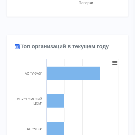
Поверки
End of interactive chart.
Топ организаций в текущем году
Chart
Bar chart with 3 bars.
АО "У-УАЗ"
View as data table, Chart
The chart has 1 X axis displaying categories.
The chart has 1 Y axis displaying Поверки. Range: 0 to 4.
ФБУ "ТОМСКИЙ
ЦСМ"
АО "МСЗ"