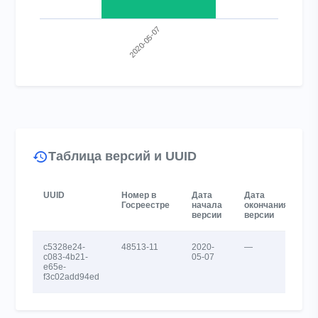
2020-05-07
End of interactive chart.
Таблица версий и UUID
UUID
Номер в
Дата
Дата
С
Госреестре
начала
окончания
версии
версии
c5328e24-
48513-11
2020-
—
а
c083-4b21-
05-07
e65e-
f3c02add94ed