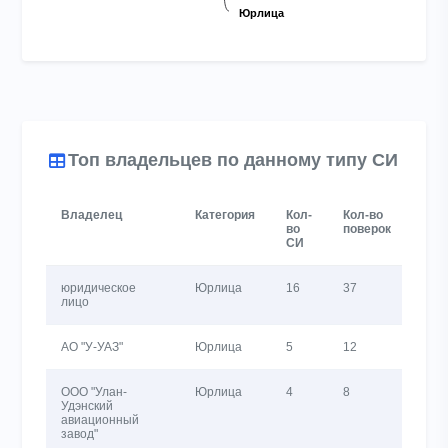
Юрлица
Юрлица
End of interactive chart.
Топ владельцев по данному типу СИ
Владелец
Категория
Кол-
Кол-во
Акт
во
поверок
вла
СИ
за г
юридическое
Юрлица
16
37
331
лицо
АО "У-УАЗ"
Юрлица
5
12
555
ООО "Улан-
Юрлица
4
8
6
Удэнский
авиационный
завод"