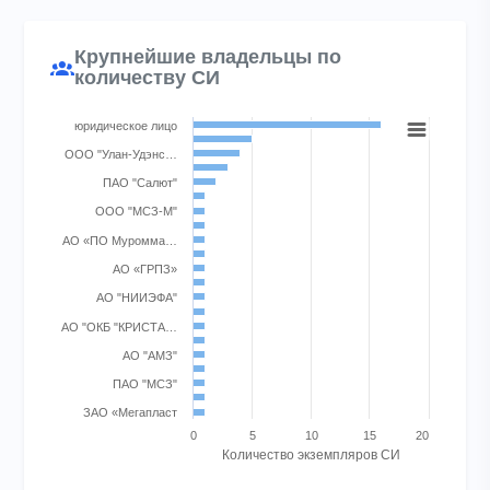
Крупнейшие владельцы по
количеству СИ
Chart
юридическое лицо
Bar chart with 21 bars.
ООО "Улан-Удэнс…
View as data table, Chart
ПАО "Салют"
The chart has 1 X axis displaying categories.
ООО "МСЗ-М"
The chart has 1 Y axis displaying Количество экземпляров СИ.
АО «ПО Муромма…
АО «ГРПЗ»
АО "НИИЭФА"
АО "ОКБ "КРИСТА…
АО "АМЗ"
ПАО "МСЗ"
ЗАО «Мегапласт
0
5
10
15
20
Количество экземпляров СИ
End of interactive chart.