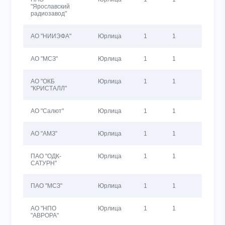
"Ярославский
радиозавод"
АО "НИИЭФА"
Юрлица
1
1
806
АО "МСЗ"
Юрлица
1
1
174
АО "ОКБ
Юрлица
1
1
993
"КРИСТАЛЛ"
АО "Салют"
Юрлица
1
1
170
АО "АМЗ"
Юрлица
1
1
112
ПАО "ОДК-
Юрлица
1
1
309
САТУРН"
ПАО "МСЗ"
Юрлица
1
1
251
АО "НПО
Юрлица
1
1
1
"АВРОРА"