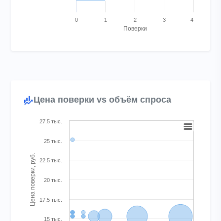
0
1
2
3
4
Поверки
End of interactive chart.
Цена поверки vs объём спроса
Chart
27.5 тыс.
Bubble chart with 21 bubbles. Bubble charts are scatter charts 
25 тыс.
View as data table, Chart
Цена поверки, руб.
The chart has 1 X axis displaying Поверок за год. Range: -
22.5 тыс.
The chart has 1 Y axis displaying Цена поверки, руб.. Range:
20 тыс.
17.5 тыс.
15 тыс.