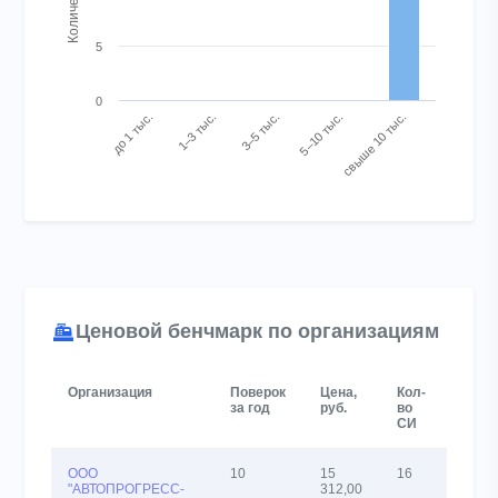
5
0
до 1 тыс.
1–3 тыс.
3–5 тыс.
5–10 тыс.
свыше 10 тыс.
End of interactive chart.
Ценовой бенчмарк по организациям
Организация
Поверок
Цена,
Кол-
Влад
за год
руб.
во
СИ
СИ
ООО
10
15
16
26
"АВТОПРОГРЕСС-
312,00