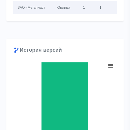
ЗАО «Мегапласт
Юрлица
1
1
1
История версий
Chart
Bar chart with 1 bar.
View as data table, Chart
The chart has 1 X axis displaying categories.
The chart has 1 Y axis displaying values. Range: 0 to 1.