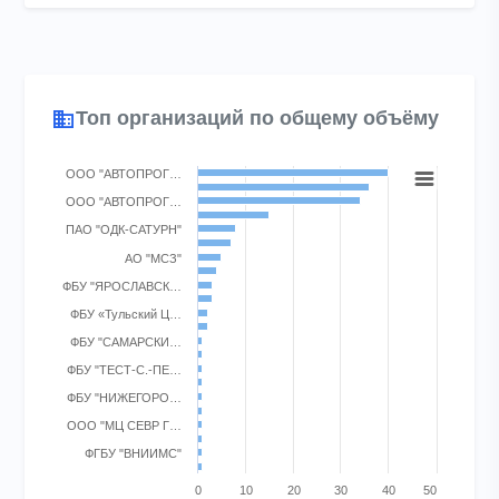
Топ организаций по общему объёму
Chart
ООО "АВТОПРОГ…
Bar chart with 22 bars.
ООО "АВТОПРОГ…
View as data table, Chart
ПАО "ОДК-САТУРН"
The chart has 1 X axis displaying categories.
АО "МСЗ"
The chart has 1 Y axis displaying Поверки. Range: 0 to 50.
ФБУ "ЯРОСЛАВСК…
ФБУ «Тульский Ц…
ФБУ "САМАРСКИ…
ФБУ "ТЕСТ-С.-ПЕ…
ФБУ "НИЖЕГОРО…
ООО "МЦ СЕВР Г…
ФГБУ "ВНИИМС"
0
10
20
30
40
50