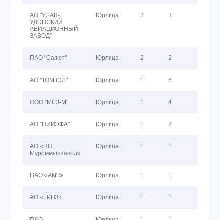
АО "УЛАН-
Юрлица
3
3
944
УДЭНСКИЙ
АВИАЦИОННЫЙ
ЗАВОД"
ПАО "Салют"
Юрлица
2
2
217
АО "ТОМЗЭЛ"
Юрлица
1
6
148
ООО "МСЗ-М"
Юрлица
1
4
128
АО "НИИЭФА"
Юрлица
1
2
35
АО «ПО
Юрлица
1
1
0
Муроммашзавод»
ПАО «АМЗ»
Юрлица
1
1
1
АО «ГРПЗ»
Юрлица
1
1
20
ПАО
Юрлица
1
1
192