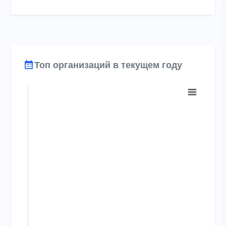
End of interactive chart.
Топ организаций в текущем году
Chart
Bar chart with 0 bars.
View as data table, Chart
The chart has 1 X axis displaying categories.
The chart has 1 Y axis displaying Поверки. Range: to .