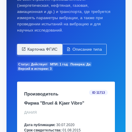
(энергетическая, нефтяная, газовая,
авиационная и др.) и транспорта, где требуется
измерять параметры вибрации, а также при
проведении испытаний на вибрацию и для
научных исследований.
Карточка ФГИС
Описание типа
Статус: Действует
МПИ: 1 год
Поверка: Да
Версий в истории: 3
ID 11713
Производитель
Фирма "Bruel & Kjaer Vibro"
ДАНИЯ
Дата публикации:
30.07.2020
Срок свидетельства:
01.08.2015