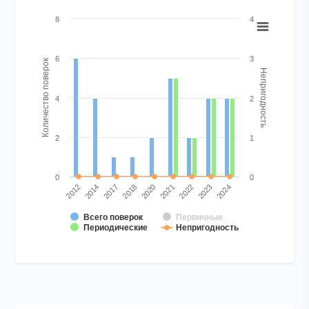
Chart
8
4
Combination chart with 4 data series.
View as data table, Chart
6
3
Количество поверок
Непригодность
The chart has 1 X axis displaying categories.
The chart has 2 Y axes displaying Количество поверок and Н
4
2
2
1
0
0
2017
2021
2024
2012
2018
2022
2014
2020
2023
Всего поверок
Первичные
Периодические
Непригодность
End of interactive chart.