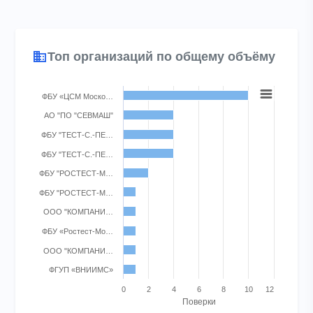
Топ организаций по общему объёму
Chart
ФБУ «ЦСМ Моско…
Bar chart with 10 bars.
АО "ПО "СЕВМАШ"
View as data table, Chart
ФБУ "ТЕСТ-С.-ПЕ…
The chart has 1 X axis displaying categories.
ФБУ "ТЕСТ-С.-ПЕ…
The chart has 1 Y axis displaying Поверки. Range: 0 to 12.
ФБУ "РОСТЕСТ-М…
ФБУ "РОСТЕСТ-М…
ООО "КОМПАНИ…
ФБУ «Ростест-Мо…
ООО "КОМПАНИ…
ФГУП «ВНИИМС»
0
2
4
6
8
10
12
Поверки