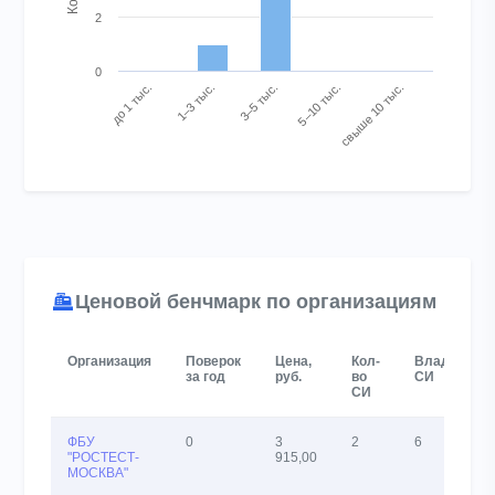
2
0
до 1 тыс.
1–3 тыс.
3–5 тыс.
5–10 тыс.
свыше 10 тыс.
End of interactive chart.
Ценовой бенчмарк по организациям
Организация
Поверок
Цена,
Кол-
Владельце
за год
руб.
во
СИ
СИ
ФБУ
0
3
2
6
"РОСТЕСТ-
915,00
МОСКВА"