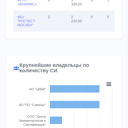
ФГУП
0
3
0
5
«ВНИИМС»
399,00
ФБУ
0
2
0
5
"РОСТЕСТ-
220,00
МОСКВА"
Крупнейшие владельцы по
количеству СИ
Chart
АО "ЦКБМ"
Bar chart with 5 bars.
View as data table, Chart
The chart has 1 X axis displaying categories.
АО "ПО "Севмаш"
The chart has 1 Y axis displaying Количество экземпляров СИ.
ООО "Центр
Авиаметрология и
Сертификация"