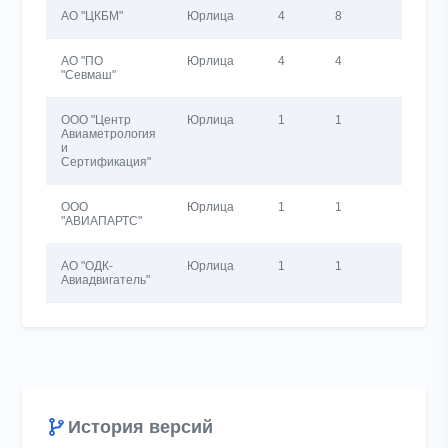
АО "ЦКБМ"
Юрлица
4
8
435
АО "ПО
Юрлица
4
4
1056
"Севмаш"
ООО "Центр
Юрлица
1
1
9
Авиаметрология
и
Сертификация"
ООО
Юрлица
1
1
1
"АВИАПАРТС"
АО "ОДК-
Юрлица
1
1
1014
Авиадвигатель"
История версий