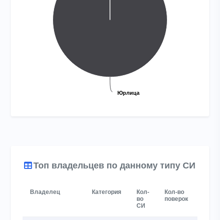
Юрлица
Юрлица
End of interactive chart.
Топ владельцев по данному типу СИ
Владелец
Категория
Кол-
Кол-во
Акти
во
поверок
влад
СИ
за го