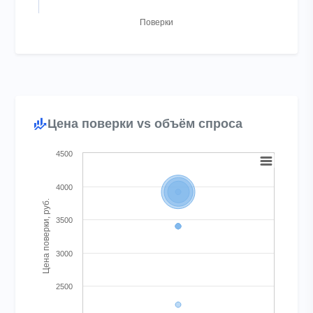
Поверки
End of interactive chart.
Цена поверки vs объём спроса
Chart
4500
Bubble chart with 9 bubbles. Bubble charts are scatter charts w
4000
View as data table, Chart
Цена поверки, руб.
The chart has 1 X axis displaying Поверок за год. Range: -0.5 t
3500
The chart has 1 Y axis displaying Цена поверки, руб.. Range: 
3000
2500