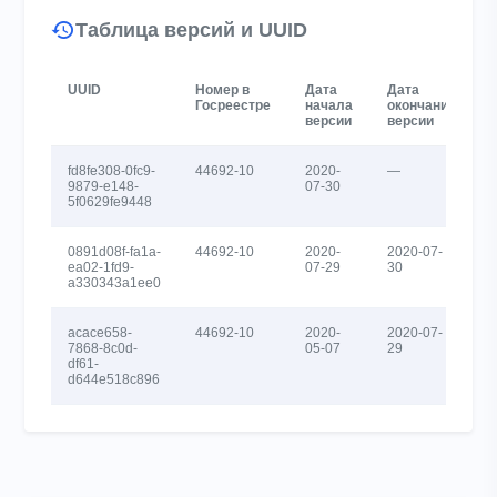
Таблица версий и UUID
UUID
Номер в
Дата
Дата
Госреестре
начала
окончания
версии
версии
fd8fe308-0fc9-
44692-10
2020-
—
9879-e148-
07-30
5f0629fe9448
0891d08f-fa1a-
44692-10
2020-
2020-07-
ea02-1fd9-
07-29
30
a330343a1ee0
acace658-
44692-10
2020-
2020-07-
7868-8c0d-
05-07
29
df61-
d644e518c896