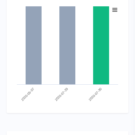
Chart
Bar chart with 3 bars.
View as data table, Chart
The chart has 1 X axis displaying categories.
The chart has 1 Y axis displaying values. Range: 0 to 1.
2020-05-07
2020-07-29
2020-07-30
End of interactive chart.