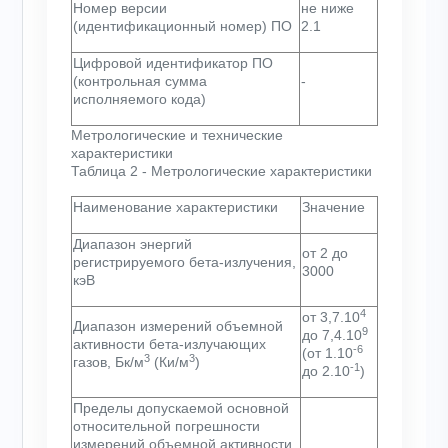
Номер версии
не ниже
(идентификационный номер) ПО
2.1
Цифровой идентификатор ПО
(контрольная сумма
-
исполняемого кода)
Метрологические и технические
характеристики
Таблица 2 - Метрологические характеристики
Наименование характеристики
Значение
Диапазон энергий
от 2 до
регистрируемого бета-излучения,
3000
кэВ
4
от 3,7
.
10
Диапазон измерений объемной
9
до 7,4
.
10
активности бета-излучающих
-6
(от 1
.
10
3
3
газов, Бк/м
(Ки/м
)
-1
до 2
.
10
)
Пределы допускаемой основной
относительной погрешности
измерений объемной активности