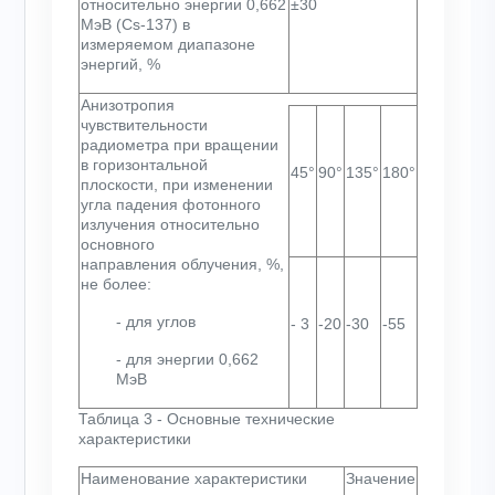
относительно энергии 0,662
±30
МэВ (Cs-137) в
измеряемом диапазоне
энергий, %
Анизотропия
чувствительности
радиометра при вращении
в горизонтальной
45
°
90
°
135
°
180
°
плоскости, при изменении
угла падения фотонного
излучения относительно
основного
направления облучения, %,
не более:
- для углов
- 3
-20
-30
-55
- для энергии 0,662
МэВ
Таблица 3 - Основные технические
характеристики
Наименование характеристики
Значение