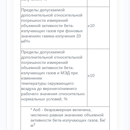
Пределы допускаемой
дополнительной относительной
погрешности измерений
объемной активности бета-
±10
излучающих газов при фоновых
значениях гамма-излучения 20
мР/ч
Пределы допускаемой
дополнительной относительной
погрешности измерений
объемной активности бета-
излучающих газов и МЭД при
±10
изменении
температуры окружающего
воздуха до верхнего/нижнего
рабочего значения относительно
нормальных условий, %
* А
об
- безразмерная величина,
численно равная значению объемной
активности бета-излучающих газов, Бк/
3
м