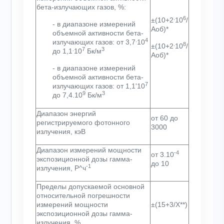
бета-излучающих газов, %:
.
6
±(10+2
10
/
-
в диапазоне измерений
А
об
)*
объемной активности бета-
.
4
излучающих газов: от 3,7
10
.
8
±(10+2
10
/
.
7
3
до 1,1
10
Бк/м
А
об
)*
-
в диапазоне измерений
объемной активности бета-
7
излучающих газов: от 1,1
'
10
9
3
до 7,4
.
10
Бк/м
Диапазон энергий
от 60 до
регистрируемого фотонного
3000
излучения, кэВ
Диапазон измерений мощности
-4
от 3
.
10
экспозиционной дозы гамма-
до 10
-1
излучения, Р^ч
Пределы допускаемой основной
относительной погрешности
измерений мощности
±(15+3/Х**)
экспозиционной дозы гамма-
излучения, %