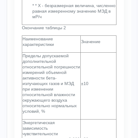
* * Х - безразмерная величина, численно
равная измеренному значению МЭД в
мР/ч
Окончание таблицы 2
Наименование
Значение
характеристики
Пределы допускаемой
дополнительной
относительной погрешности
измерений объемной
активности бета-
излучающих газов и МЭД
±10
при изменении
относительной влажности
окружающего воздуха
относительно нормальных
условий, %
Энергетическая
зависимость
чувствительности