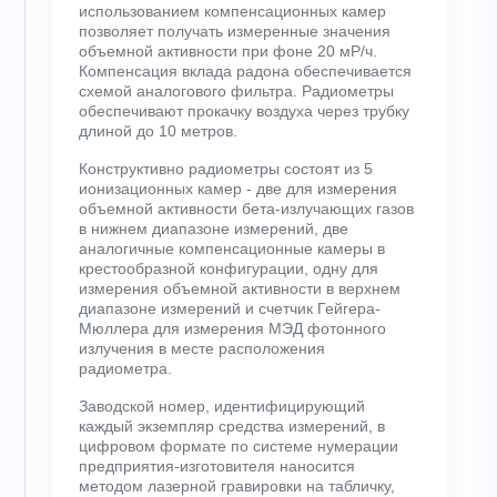
использованием компенсационных камер
позволяет получать измеренные значения
объемной активности при фоне 20 мР/ч.
Компенсация вклада радона обеспечивается
схемой аналогового фильтра. Радиометры
обеспечивают прокачку воздуха через трубку
длиной до 10 метров.
Конструктивно радиометры состоят из 5
ионизационных камер - две для измерения
объемной активности бета-излучающих газов
в нижнем диапазоне измерений, две
аналогичные компенсационные камеры в
крестообразной конфигурации, одну для
измерения объемной активности в верхнем
диапазоне измерений и счетчик Гейгера-
Мюллера для измерения МЭД фотонного
излучения в месте расположения
радиометра.
Заводской номер, идентифицирующий
каждый экземпляр средства измерений, в
цифровом формате по системе нумерации
предприятия-изготовителя наносится
методом лазерной гравировки на табличку,