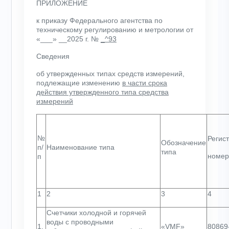
ПРИЛОЖЕНИЕ
к приказу Федерального агентства по
техническому регулированию и метрологии от
«___» __2025 г. №
_^93
Сведения
об утвержденных типах средств измерений,
подлежащие изменению
в части срока
действия утвержденного типа средства
измерений
№
Регис
Обозначение
п/
Наименование типа
типа
номер
п
1
2
3
4
Счетчики холодной и горячей
воды с проводными
1.
«VMF»
80869