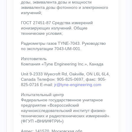
дозы, эквивалента дозы и мощности
эквивалента дозы фотонного и электронного
излучений;
ГОСТ 27451-87 Средства измерений
ионизирующих излучений. Общие
технические условия;
Радиометры газов TYNE-7043. Руководство
по эксплуатации 7043-UM-001.
Изготовитель
Компания «Tyne Engineering Inc.», Канада
Unit 9-2333 Wyecroft Rd, Oakville, ON L6L 6L4,
Canada Телефон: 905-825-0697, факс: 905-
825-0716 E-mail:
jr@tyne-engineering.com
Испытательный центр
Федеральное государственное унитарное
предприятие «Всероссийский
научноисследовательский институт физико-
технических и радиотехнических измерений»
(ФГУП «ВНИИФТРИ»)
Адрес: 141570, Московская обл.,