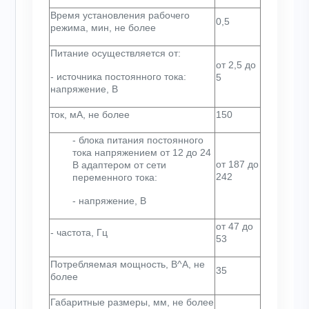
Время установления рабочего
0,5
режима, мин, не более
Питание осуществляется от:
от 2,5 до
- источника постоянного тока:
5
напряжение, В
ток, мА, не более
150
- блока питания постоянного
тока напряжением от 12 до 24
от 187 до
В адаптером от сети
242
переменного тока:
- напряжение, В
от 47 до
- частота, Гц
53
Потребляемая мощность, В^А, не
35
более
Габаритные размеры, мм, не более