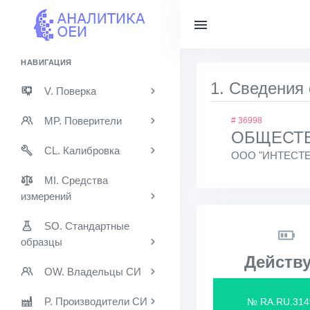
НАВИГАЦИЯ
1. Сведения
V. Поверка
MP. Поверители
# 36998
ОБЩЕСТВ
CL. Калибровка
ООО "ИНТЕСТЕ
MI. Средства
измерений
SO. Стандартные
образцы
Действу
OW. Владельцы СИ
P. Производители СИ
№ RA.RU.314