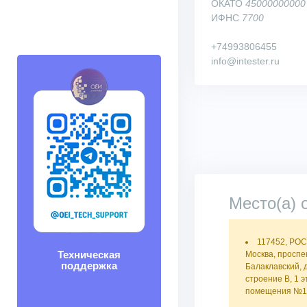
ОКАТО
45000000000
ИФНС
7700
+74993806455
info@intester.ru
Место(а) 
117452, РО
Техническая
Москва, проспе
поддержка
Балаклавский, 
строение В, 1 э
помещения №11