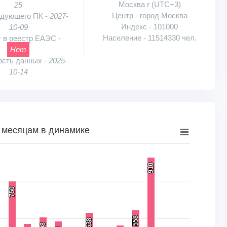
Москва г (UTC+3)
25
Центр - город Москва
едующего ПК -
2027-
Индекс - 101000
10-09
Население - 11514330 чел.
 в реестр ЕАЭС -
Нет
ость данных -
2025-
10-14
 месяцам в динамике
намике
910
910
к, шт.. Range: 0 to 1000.
750
750
558
558
538
538