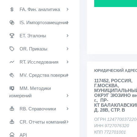
FA. Фин. аналитика
IS. Импортозамещение
ET. Эталоны
OR. Приказы
RT. Исследования
ЮРИДИЧЕСКИЙ АДРЕ
MV. Средства поверки
117452, РОССИЯ,
Г.МОСКВА,
MM. Методики
МУНИЦИПАЛЬНЫ
ОКРУГ ЗЮЗИНО вн.
измерений
г., ПР-
КТ БАЛАКЛАВСКИ
RB. Справочники
Д. 28В, СТР. В
ОГРН
124770037220
CR. Отчеты компаний
ИНН
9727076320
КПП
772701001
API