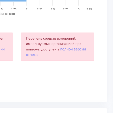
1.5
1.75
2
2.25
2.5
2.75
3
3.25
Кол-во в шт.
в,
Перечень средств измерений,
и
импользуемых организацией при
сии
полной версии
поверке, доступен в
отчета