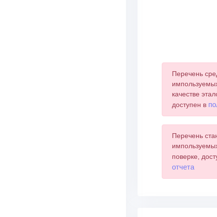
End of interactive 
Перечень сре
импользуемых
качестве этал
по
доступен в
Перечень ста
импользуемых
поверке, дос
отчета