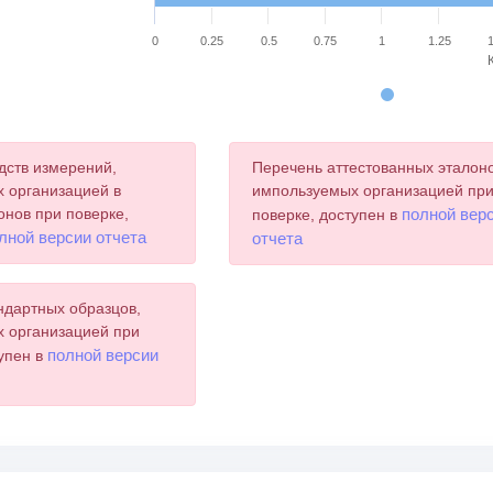
0
0.25
0.5
0.75
1
1.25
chart.
дств измерений,
Перечень аттестованных эталоно
 организацией в
импользуемых организацией пр
онов при поверке,
полной вер
поверке, доступен в
лной версии отчета
отчета
ндартных образцов,
 организацией при
полной версии
тупен в