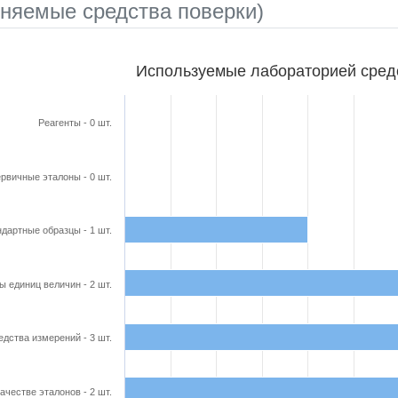
няемые средства поверки)
бораторией средства поверки
Используемые лабораторией сред
ars.
able, Используемые лабораторией средства поверки
Реагенты - 0 шт.
axis displaying categories.
axis displaying Кол-во в шт.. Range: 0 to 3.25.
рвичные эталоны - 0 шт.
дартные образцы - 1 шт.
ы единиц величин - 2 шт.
едства измерений - 3 шт.
ачестве эталонов - 2 шт.