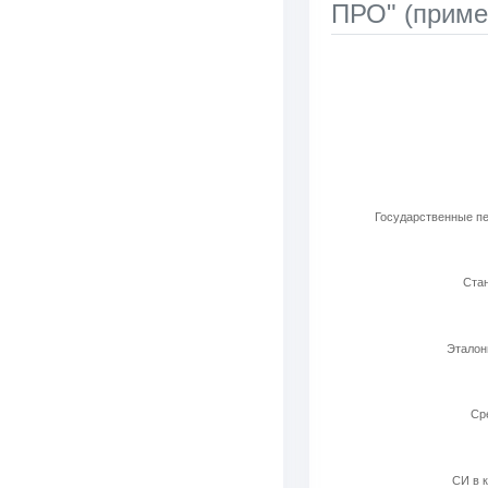
ПРО" (приме
Используемые ла
Bar chart with 6 b
View as data t
The chart has 1 X 
The chart has 1 Y 
Государственные пе
Стан
Эталон
Cр
СИ в к