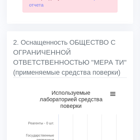
отчета
2. Оснащенность ОБЩЕСТВО С
ОГРАНИЧЕННОЙ
ОТВЕТСТВЕННОСТЬЮ "МЕРА ТИ"
(применяемые средства поверки)
Используемые лабораторией средства поверки
Используемые
лабораторией средства
Bar chart with 6 bars.
поверки
View as data table, Используемые лабораторией средс
The chart has 1 X axis displaying categories.
The chart has 1 Y axis displaying Кол-во в шт.. Range: 0 to
Реагенты - 0 шт.
Государственные
первичные