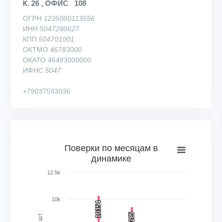
К. 26 , ОФИС 108
ОГРН
1235000113556
ИНН
5047280627
КПП
504701001
ОКТМО
46783000
ОКАТО
46483000000
ИФНС
5047
+79037593036
Поверки по месяцам в динамике
Поверки по месяцам в
динамике
Bar chart with 25 bars.
View as data table, Поверки по месяцам в динамике
12.5k
The chart has 1 X axis displaying categories.
The chart has 1 Y axis displaying Кол-во поверок, шт.. Rang
10k
10354
10354
9285
9285