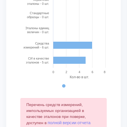
эталоны - 0 шт.
Стандартные
образцы - 0 шт.
Эталоны единиц
величин - 0 шт.
Cредства
измерений - 6 шт.
СИ в качестве
эталонов - 5 шт.
0
2
4
6
8
Кол-во в шт.
End of interactive chart.
Перечень средств измерений,
импользуемых организацией в
качестве эталонов при поверке,
полной версии отчета
доступен в