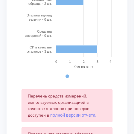
образцы - 2 шт.
Эталоны единиц
величин - 0 шт.
Cредства
измерений - 0 шт.
СИ в качестве
эталонов - 3 шт.
0
1
2
3
4
Кол-во в шт.
End of interactive chart.
Перечень средств измерений,
импользуемых организацией в
качестве эталонов при поверке,
полной версии отчета
доступен в
Перечень стандартных образцов,