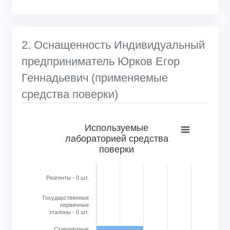
2. Оснащенность Индивидуальный
предприниматель Юрков Егор
Геннадьевич (применяемые
средства поверки)
Используемые лабораторией средства поверки
Используемые
лабораторией средства
Bar chart with 6 bars.
поверки
View as data table, Используемые лабораторией средс
The chart has 1 X axis displaying categories.
The chart has 1 Y axis displaying Кол-во в шт.. Range: 0 to
Реагенты - 0 шт.
Государственные
первичные
эталоны - 0 шт.
Стандартные