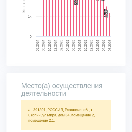
2119
2119
1507
1507
1k
0
05.2024
04.2025
02.2026
10.2024
08.2025
06.2026
02.2025
12.2025
08.2024
04.2026
06.2025
12.2024
10.2025
End of interactive chart.
Место(а) осуществления
деятельности
391801, РОССИЯ, Рязанская обл, г
Скопин, ул Мира, дом 34, помещение 2,
помещение 2.1.