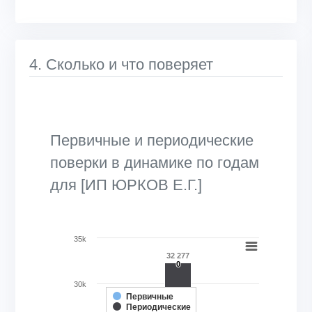
4. Сколько и что поверяет
Первичные и периодические
поверки в динамике по годам
для [ИП ЮРКОВ Е.Г.]
Chart
35k
32 277
Bar chart with 2 data series.
0
0
View as data table, Chart
30k
The chart has 1 X axis displaying categories.
Первичные
Периодические
The chart has 1 Y axis displaying Кол-во поверок, шт.. Ran