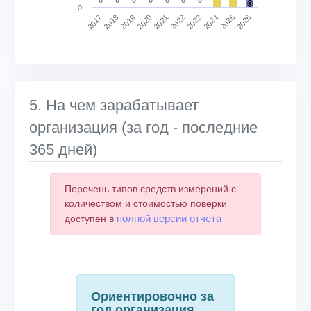
0
0
0
2021
2026
2018
2023
2020
2025
2017
2022
2019
2024
End of interactive chart.
5. На чем зарабатывает
организация (за год - последние
365 дней)
Перечень типов средств измерений с
количеством и стоимостью поверки
полной версии отчета
доступен в
Ориентировочно за
год организация