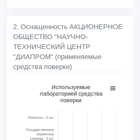
2. Оснащенность АКЦИОНЕРНОЕ
ОБЩЕСТВО "НАУЧНО-
ТЕХНИЧЕСКИЙ ЦЕНТР
"ДИАПРОМ" (применяемые
средства поверки)
Используемые лабораторией средства поверки
Используемые
лабораторией средства
Bar chart with 6 bars.
поверки
View as data table, Используемые лабораторией средс
The chart has 1 X axis displaying categories.
The chart has 1 Y axis displaying Кол-во в шт.. Range: 0 to
Реагенты - 0 шт.
Государственные
первичные
эталоны - 0 шт.