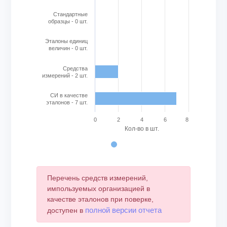
Стандартные
образцы - 0 шт.
Эталоны единиц
величин - 0 шт.
Cредства
измерений - 2 шт.
СИ в качестве
эталонов - 7 шт.
0
2
4
6
8
Кол-во в шт.
End of interactive chart.
Перечень средств измерений,
импользуемых организацией в
качестве эталонов при поверке,
полной версии отчета
доступен в