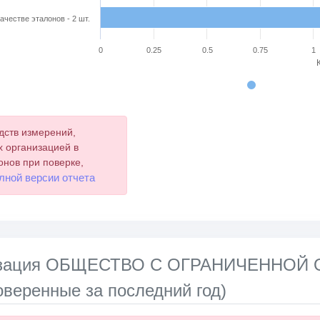
ачестве эталонов - 2 шт.
0
0.25
0.5
0.75
1
chart.
дств измерений,
 организацией в
онов при поверке,
лной версии отчета
лизация ОБЩЕСТВО С ОГРАНИЧЕННО
оверенные за последний год)