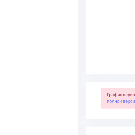
График перио
полной верси