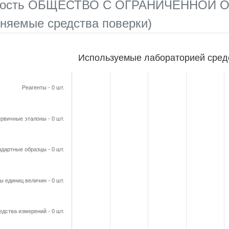
нность ОБЩЕСТВО С ОГРАНИЧЕННОЙ
няемые средства поверки)
бораторией средства поверки
Используемые лабораторией сред
ars.
able, Используемые лабораторией средства поверки
Реагенты - 0 шт.
axis displaying categories.
axis displaying Кол-во в шт.. Range: 0 to 2.25.
рвичные эталоны - 0 шт.
дартные образцы - 0 шт.
ы единиц величин - 0 шт.
едства измерений - 0 шт.