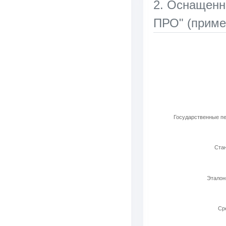
2. Оснаще
ПРО" (приме
Используемые ла
Bar chart with 6 b
View as data t
The chart has 1 X 
The chart has 1 Y 
Государственные пе
Стан
Эталон
Cр