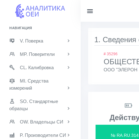
НАВИГАЦИЯ
1. Сведения
V. Поверка
MP. Поверители
# 35296
ОБЩЕСТВ
CL. Калибровка
ООО "ЭЛЕРОН 
MI. Средства
измерений
SO. Стандартные
образцы
Действу
OW. Владельцы СИ
P. Производители СИ
№ RA.RU.314