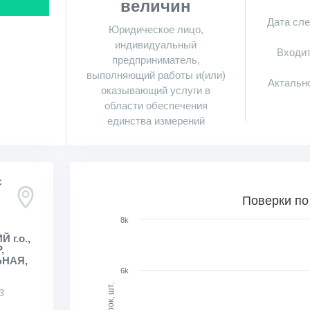
величин
Дата сл
Юридическое лицо,
индивидуальный
Входит
предприниматель,
выполняющий работы и(или)
Актальн
оказывающий услуги в
области обеспечения
единства измерений
С
Поверки по месяцам в динамике
Поверки по
Bar chart with 46 bars.
8k
View as data table, Поверки по месяцам в ди
г.о.,
,
The chart has 1 X axis displaying categories.
НАЯ,
The chart has 1 Y axis displaying Кол-во поверо
6k
3