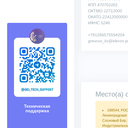
КПП
470701001
ОКТМО
22712000
ОКАТО
22412000000
ИФНС
5246
+78126657555#204
grevcov_kv@eleron.p
Место(а) 
Техническая
поддержка
188544, РО
Ленинградская 
Сосновый Бор,
Индустриальная