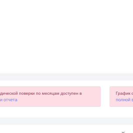
дической поверки по месяцам доступен в
График 
и отчета
полной 