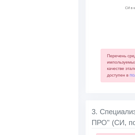
СИ в к
End of interactive 
Перечень сре
импользуемых
качестве этал
по
доступен в
3. Специа
ПРО" (СИ, п