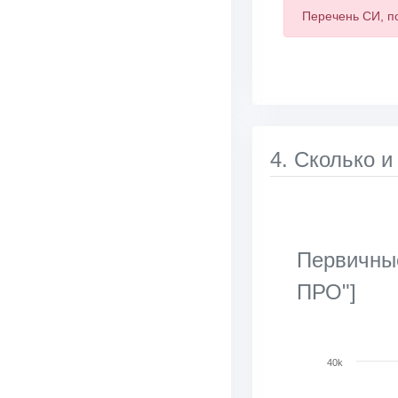
Перечень СИ, п
4. Сколько и
Первичные
ПРО"]
Chart
40k
Bar chart with 2 d