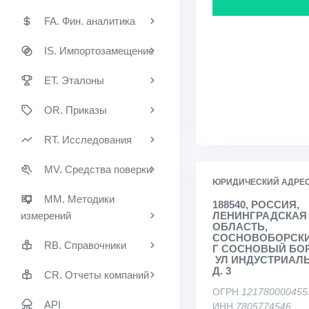
FA. Фин. аналитика
IS. Импортозамещение
ET. Эталоны
OR. Приказы
RT. Исследования
MV. Средства поверки
ЮРИДИЧЕСКИЙ АДРЕ
MM. Методики
188540, РОССИЯ,
измерений
ЛЕНИНГРАДСКАЯ
ОБЛАСТЬ,
СОСНОВОБОРСКИЙ 
RB. Справочники
Г СОСНОВЫЙ БОР
УЛ ИНДУСТРИАЛЬ
Д. 3
CR. Отчеты компаний
ОГРН
121780000455
API
ИНН
7805774546