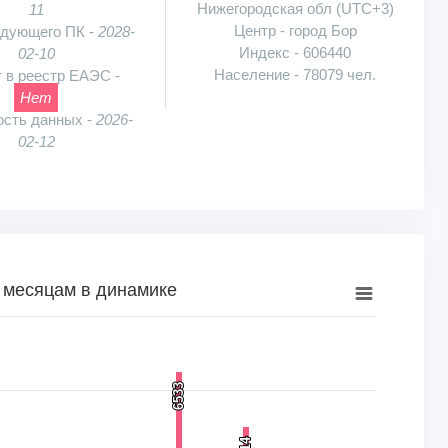
Нижегородская обл (UTC+3)
11
Центр - город Бор
едующего ПК -
2028-
Индекс - 606440
02-10
Население - 78079 чел.
 в реестр ЕАЭС -
Нет
ость данных -
2026-
02-12
 месяцам в динамике
намике
к, шт.. Range: 0 to 8000.
6533
6533