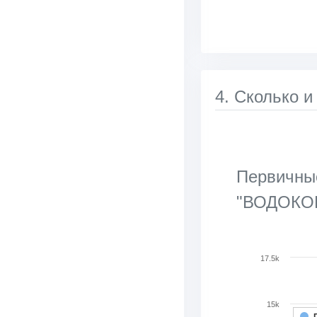
4. Сколько и
Первичные
"ВОДОКО
Chart
17.5k
Bar chart with 2 d
View as data tab
15k
The chart has 1 X 