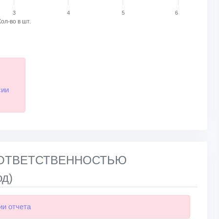
3
4
5
6
Кол-во в шт.
и
сии
Й ОТВЕТСТВЕННОСТЬЮ
од)
ии отчета