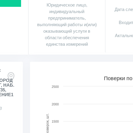
Юридическое лицо,
Дата сл
индивидуальный
предприниматель,
Входит
выполняющий работы и(или)
оказывающий услуги в
Актальн
области обеспечения
единства измерений
С
Поверки по месяцам в динамике
Поверки по
ГОРОД
, НАБ.
Bar chart with 47 bars.
2500
35,
View as data table, Поверки по месяцам в ди
ЕНИЕ1
The chart has 1 X axis displaying categories.
2000
The chart has 1 Y axis displaying Кол-во поверо
3
Кол-во поверок, шт.
1500