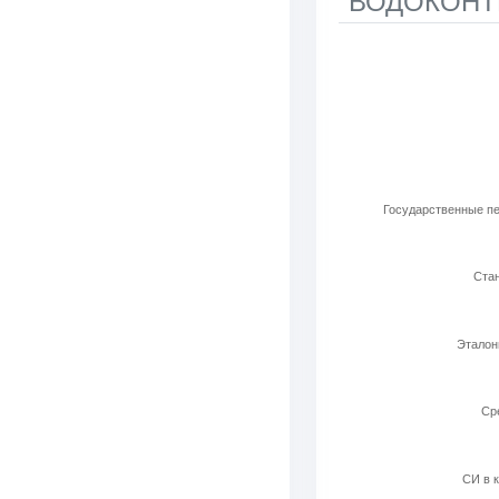
"ВОДОКОНТР
Используемые ла
Bar chart with 6 b
View as data t
The chart has 1 X 
The chart has 1 Y 
Государственные пе
Стан
Эталон
Cр
СИ в к