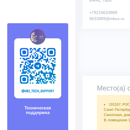
ИФНС
7800
+79219633889
9633889@inbox.ru
Место(а) 
191167, РО
Техническая
Санкт-Петербур
поддержка
Синопская, дом
В, помещение 