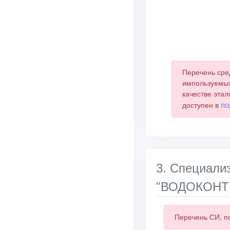
End of interactive 
Перечень сре
импользуемых
качестве этал
по
доступен в
3. Специа
"ВОДОКОНТРО
Перечень СИ, п