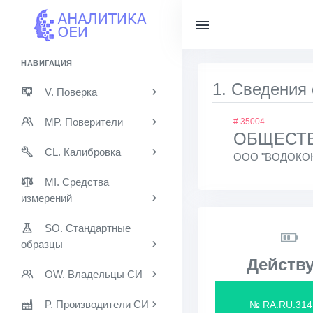
НАВИГАЦИЯ
1. Сведения
V. Поверка
MP. Поверители
# 35004
ОБЩЕСТВ
CL. Калибровка
ООО "ВОДОКО
MI. Средства
измерений
SO. Стандартные
образцы
Действу
OW. Владельцы СИ
P. Производители СИ
№ RA.RU.314