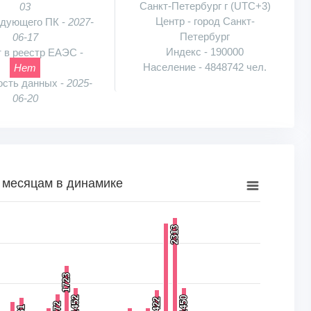
Санкт-Петербург г (UTC+3)
03
Центр - город Санкт-
едующего ПК -
2027-
Петербург
06-17
Индекс - 190000
 в реестр ЕАЭС -
Население - 4848742 чел.
Нет
ость данных -
2025-
06-20
 месяцам в динамике
намике
2313
2313
к, шт.. Range: 0 to 2500.
1723
1723
1452
1452
1450
1450
1422
1422
1372
1372