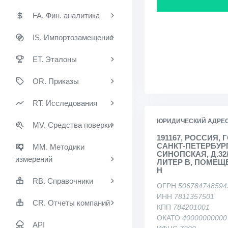
FA. Фин. аналитика
IS. Импортозамещение
ET. Эталоны
OR. Приказы
RT. Исследования
ЮРИДИЧЕСКИЙ АДРЕ
MV. Средства поверки
191167, РОССИЯ, 
САНКТ-ПЕТЕРБУРГ
MM. Методики
СИНОПСКАЯ, Д.32/
измерений
ЛИТЕР В, ПОМЕЩ
Н
RB. Справочники
ОГРН
506784748594
ИНН
7811357501
CR. Отчеты компаний
КПП
784201001
ОКАТО
40000000000
API