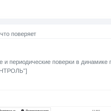
 что поверяет
 и периодические поверки в динамике 
НТРОЛЬ"]
ata series.
le, Chart
axis displaying categories.
Первичные
Периодические
13 866