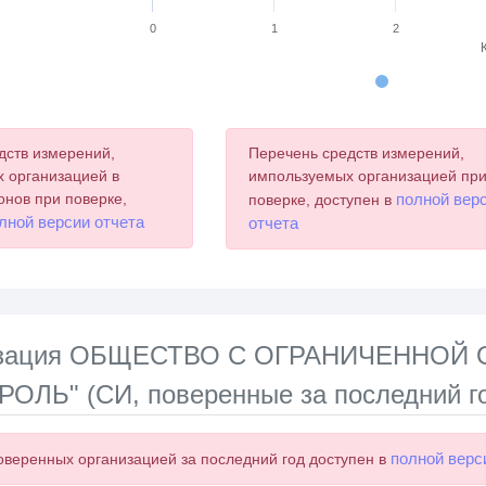
0
1
2
chart.
дств измерений,
Перечень средств измерений,
 организацией в
импользуемых организацией пр
онов при поверке,
полной вер
поверке, доступен в
лной версии отчета
отчета
лизация ОБЩЕСТВО С ОГРАНИЧЕННО
ЛЬ" (СИ, поверенные за последний г
полной верс
оверенных организацией за последний год доступен в