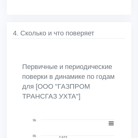
4. Сколько и что поверяет
Первичные и периодические
поверки в динамике по годам
для [ООО "ГАЗПРОМ
ТРАНСГАЗ УХТА"]
Chart
9k
Bar chart with 2 data series.
8k
View as data table, Chart
7 672