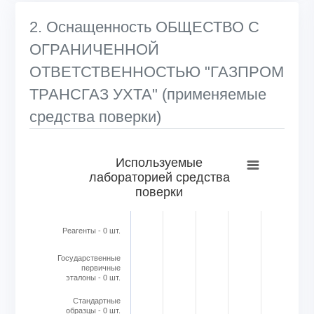
2. Оснащенность ОБЩЕСТВО С
ОГРАНИЧЕННОЙ
ОТВЕТСТВЕННОСТЬЮ "ГАЗПРОМ
ТРАНСГАЗ УХТА" (применяемые
средства поверки)
Используемые лабораторией средства поверки
Используемые
лабораторией средства
Bar chart with 6 bars.
поверки
View as data table, Используемые лабораторией средс
The chart has 1 X axis displaying categories.
The chart has 1 Y axis displaying Кол-во в шт.. Range: 0 to
Реагенты - 0 шт.
Государственные
первичные
эталоны - 0 шт.
Стандартные
образцы - 0 шт.