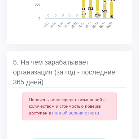
71
71
500
722
722
11
11
521
521
337
337
0
0
0
0
0
239
239
0
0
0
2018
2023
2017
2022
2021
2026
2020
2025
2019
2024
End of interactive chart.
5. На чем зарабатывает
организация (за год - последние
365 дней)
Перечень типов средств измерений с
количеством и стоимостью поверки
полной версии отчета
доступен в