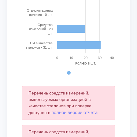
Эталоны единиц
величин - 0 шт.
Cредства
измерений - 20
шт.
СИ в качестве
эталонов - 31 шт.
0
10
20
30
40
Кол-во в шт.
End of interactive chart.
Перечень средств измерений,
импользуемых организацией в
качестве эталонов при поверке,
полной версии отчета
доступен в
Перечень средств измерений,