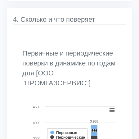
4. Сколько и что поверяет
Первичные и периодические
поверки в динамике по годам
для [ООО
"ПРОМГАЗСЕРВИС"]
Chart
4500
Bar chart with 2 data series.
3 936
4000
View as data table, Chart
366
366
The chart has 1 X axis displaying categories.
Первичные
Периодические
The chart has 1 Y axis displaying Кол-во поверок, шт.. Ran
3500