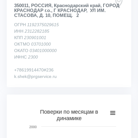
350011, РОССИЯ, Краснодарский край, ГОРОД
КРАСНОДАР г.о., Г КРАСНОДАР, УЛ ИМ.
СТАСОВА, Д. 10, ПОМЕЩ. 2
ОГРН
1192375029615
ИНН
2312282185
КПП
230901001
ОКТМО
03701000
ОКАТО
03401000000
ИФНС
2300
+78619914470#236
k.shek@prgservice.ru
Поверки по месяцам в динамике
Поверки по месяцам в
динамике
Bar chart with 53 bars.
View as data table, Поверки по месяцам в динамике
2000
The chart has 1 X axis displaying categories.