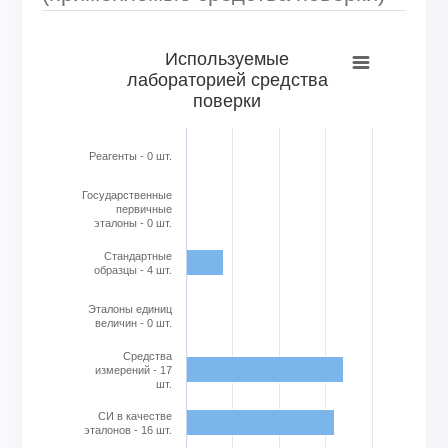
Используемые лабораторией средства поверки
Используемые
лабораторией средства
Bar chart with 6 bars.
поверки
View as data table, Используемые лабораторией средс
The chart has 1 X axis displaying categories.
The chart has 1 Y axis displaying Кол-во в шт.. Range: 0 to
Реагенты - 0 шт.
Государственные
первичные
эталоны - 0 шт.
Стандартные
образцы - 4 шт.
Эталоны единиц
величин - 0 шт.
Cредства
измерений - 17
шт.
СИ в качестве
эталонов - 16 шт.