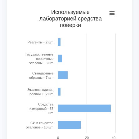
Используемые лабораторией средства поверки
Используемые
лабораторией средства
Bar chart with 6 bars.
поверки
View as data table, Используемые лабораторией средс
The chart has 1 X axis displaying categories.
The chart has 1 Y axis displaying Кол-во в шт.. Range: 0 to
Реагенты - 2 шт.
Государственные
первичные
эталоны - 3 шт.
Стандартные
образцы - 7 шт.
Эталоны единиц
величин - 2 шт.
Cредства
измерений - 37
шт.
СИ в качестве
эталонов - 16 шт.
0
20
40