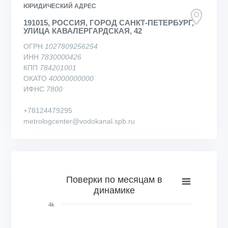
ЮРИДИЧЕСКИЙ АДРЕС
191015, РОССИЯ, ГОРОД САНКТ-ПЕТЕРБУРГ,
УЛИЦА КАВАЛЕРГАРДСКАЯ, 42
ОГРН
1027809256254
ИНН
7830000426
КПП
784201001
ОКАТО
40000000000
ИФНС
7800
+78124479295
metrologcenter@vodokanal.spb.ru
Поверки по месяцам в динамике
Поверки по месяцам в
динамике
Bar chart with 78 bars.
View as data table, Поверки по месяцам в динамике
4k
The chart has 1 X axis displaying categories.