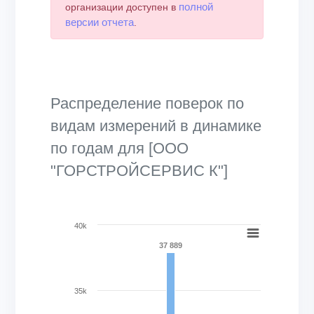
полной
организации доступен в
версии отчета
.
Распределение поверок по
видам измерений в динамике
по годам для [ООО
"ГОРСТРОЙСЕРВИС К"]
Chart
40k
37 889
Bar chart with 27 data series.
View as data table, Chart
The chart has 1 X axis displaying categories.
35k
The chart has 1 Y axis displaying Кол-во поверок, шт.. Ran