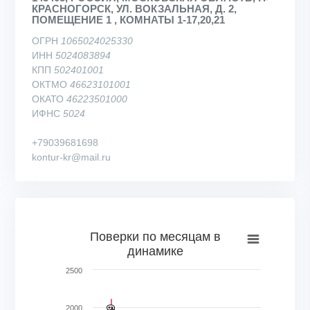
КРАСНОГОРСК, УЛ. ВОКЗАЛЬНАЯ, Д. 2,
ПОМЕЩЕНИЕ 1 , КОМНАТЫ 1-17,20,21
ОГРН
1065024025330
ИНН
5024083894
КПП
502401001
ОКТМО
46623101001
ОКАТО
46223501000
ИФНС
5024
+79039681698
kontur-kr@mail.ru
Поверки по месяцам в динамике
Поверки по месяцам в
динамике
Bar chart with 69 bars.
View as data table, Поверки по месяцам в динамике
2500
The chart has 1 X axis displaying categories.
The chart has 1 Y axis displaying Кол-во поверок, шт.. Range
2000