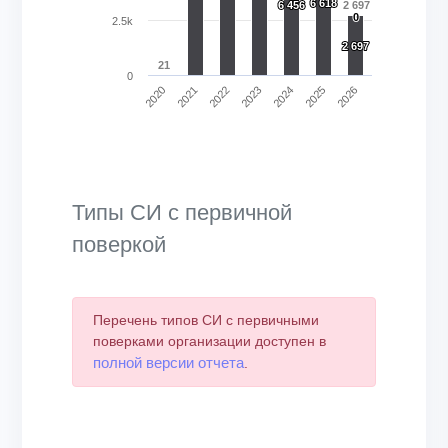
6 618
6 618
6 456
6 456
2 697
0
0
2.5k
2 697
2 697
21
0
2020
2021
2022
2023
2024
2025
2026
End of interactive chart.
Типы СИ с первичной
поверкой
Перечень типов СИ с первичными
поверками организации доступен в
полной версии отчета
.