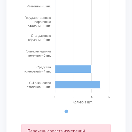
The chart has 1 Y axis displaying Кол-во в шт.. Range: 0 to
Реагенты - 0 шт.
Государственные
первичные
эталоны - 0 шт.
Стандартные
образцы - 0 шт.
Эталоны единиц
величин - 0 шт.
Cредства
измерений - 4 шт.
СИ в качестве
эталонов - 5 шт.
0
2
4
6
Кол-во в шт.
End of interactive chart.
Перечень средств измерений,