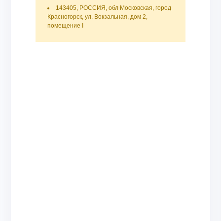
143405, РОССИЯ, обл Московская, город
Красногорск, ул. Вокзальная, дом 2,
помещение I