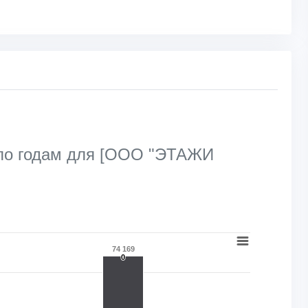
 по годам для [ООО "ЭТАЖИ
74 169
0
0