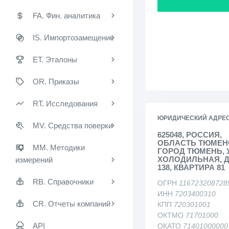
FA. Фин. аналитика
IS. Импортозамещение
ET. Эталоны
OR. Приказы
RT. Исследования
ЮРИДИЧЕСКИЙ АДРЕ
MV. Средства поверки
625048, РОССИЯ,
ОБЛАСТЬ ТЮМЕН
MM. Методики
ГОРОД ТЮМЕНЬ, 
ХОЛОДИЛЬНАЯ, 
измерений
138, КВАРТИРА 81
RB. Справочники
ОГРН
116723208728
ИНН
7203400310
CR. Отчеты компаний
КПП
720301001
ОКТМО
71701000
API
ОКАТО
71401000000