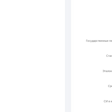
Используемые ла
Bar chart with 6 b
View as data t
The chart has 1 X 
The chart has 1 Y 
Государственные пе
Стан
Эталон
Cр
СИ в к