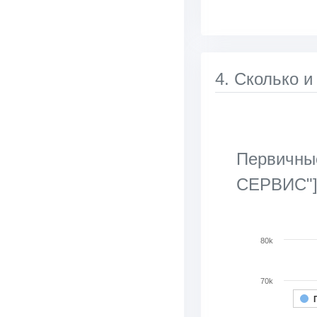
4. Сколько и
Первичные
СЕРВИС"
Chart
80k
Bar chart with 2 d
View as data tab
70k
The chart has 1 X 
The chart has 1 Y