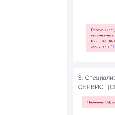
End of interactive 
Перечень сре
импользуемых
качестве этал
по
доступен в
3. Специа
СЕРВИС" (СИ
Перечень СИ, п