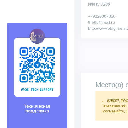
ИФНС
7200
+79220007050
8-688@mail.ru
http://www.etagi-servi
Место(а) 
625007, РО
Техническая
Тюменская обл, 
поддержка
Мельникайте, 1