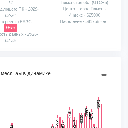
Тюменская обл (UTC+5)
14
Центр - город Тюмень
едующего ПК -
2028-
Индекс - 625000
02-24
Население - 581758 чел.
 в реестр ЕАЭС -
Нет
ость данных -
2026-
02-25
 месяцам в динамике
намике
к, шт.. Range: 0 to 10000.
8076
8076
7089
7089
6914
6914
6751
6751
6295
6295
5958
5958
5721
5721
5421
5421