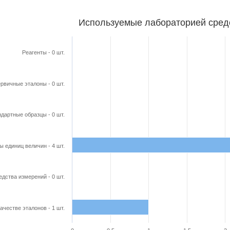
бораторией средства поверки
Используемые лабораторией сред
ars.
able, Используемые лабораторией средства поверки
Реагенты - 0 шт.
axis displaying categories.
axis displaying Кол-во в шт.. Range: 0 to 4.5.
рвичные эталоны - 0 шт.
дартные образцы - 0 шт.
ы единиц величин - 4 шт.
едства измерений - 0 шт.
ачестве эталонов - 1 шт.