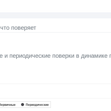
 что поверяет
 и периодические поверки в динамике
]
ata series.
le, Chart
axis displaying categories.
Первичные
Периодические
 axis displaying Кол-во поверок, шт.. Range: 0 to 80000.