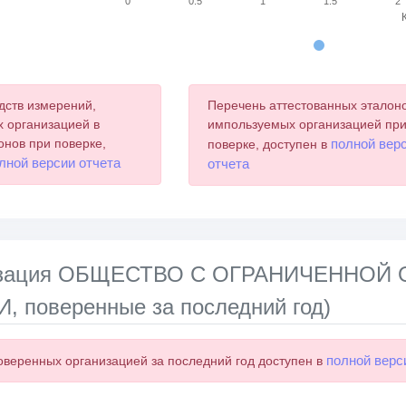
0
0.5
1
1.5
2
chart.
дств измерений,
Перечень аттестованных эталоно
 организацией в
импользуемых организацией пр
онов при поверке,
полной вер
поверке, доступен в
лной версии отчета
отчета
лизация ОБЩЕСТВО С ОГРАНИЧЕННО
, поверенные за последний год)
полной верс
оверенных организацией за последний год доступен в