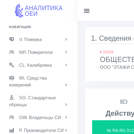
НАВИГАЦИЯ
1. Сведения
V. Поверка
MP. Поверители
# 31519
ОБЩЕСТВ
CL. Калибровка
ООО "ЭТАЖИ 
MI. Средства
измерений
SO. Стандартные
образцы
Действу
OW. Владельцы СИ
P. Производители СИ
№ RA.RU.312