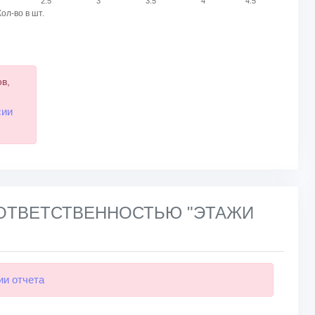
2.5
3
3.5
4
4.5
Кол-во в шт.
в,
и
сии
Й ОТВЕТСТВЕННОСТЬЮ "ЭТАЖИ
ии отчета