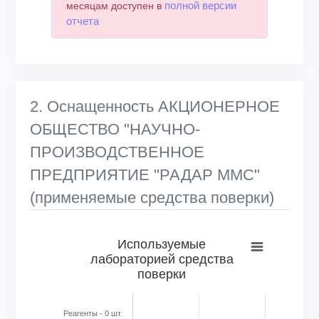
полной версии
месяцам доступен в
отчета
2. Оснащенность АКЦИОНЕРНОЕ
ОБЩЕСТВО "НАУЧНО-
ПРОИЗВОДСТВЕННОЕ
ПРЕДПРИЯТИЕ "РАДАР ММС"
(применяемые средства поверки)
Используемые лабораторией средства поверки
Используемые
лабораторией средства
Bar chart with 6 bars.
поверки
View as data table, Используемые лабораторией средс
The chart has 1 X axis displaying categories.
The chart has 1 Y axis displaying Кол-во в шт.. Range: 0 to
Реагенты - 0 шт.