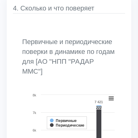
4. Сколько и что поверяет
Первичные и периодические
поверки в динамике по годам
для [АО "НПП "РАДАР
ММС"]
Chart
8k
7 421
Bar chart with 2 data series.
222
222
View as data table, Chart
7k
The chart has 1 X axis displaying categories.
Первичные
Периодические
The chart has 1 Y axis displaying Кол-во поверок, шт.. Ran
6k