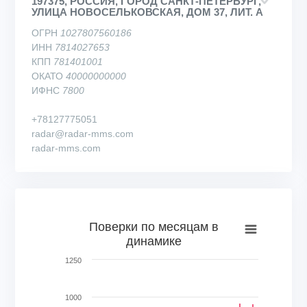
197375, РОССИЯ, ГОРОД САНКТ-ПЕТЕРБУРГ,
УЛИЦА НОВОСЕЛЬКОВСКАЯ, ДОМ 37, ЛИТ. А
ОГРН
1027807560186
ИНН
7814027653
КПП
781401001
ОКАТО
40000000000
ИФНС
7800
+78127775051
radar@radar-mms.com
radar-mms.com
Поверки по месяцам в динамике
Поверки по месяцам в
динамике
Bar chart with 75 bars.
View as data table, Поверки по месяцам в динамике
1250
The chart has 1 X axis displaying categories.
The chart has 1 Y axis displaying Кол-во поверок, шт.. Range
1000