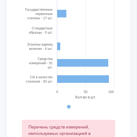
Государственные
первичные
эталоны - 17 шт.
Стандартные
образцы - 0 шт.
Эталоны единиц
величин - 6 шт.
Cредства
измерений - 91
шт.
СИ в качестве
эталонов - 92 шт.
0
50
100
Кол-во в шт.
End of interactive chart.
Перечень средств измерений,
импользуемых организацией в