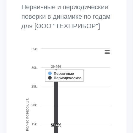
Первичные и периодические
поверки в динамике по годам
для [ООО "ТЕХПРИБОР"]
Chart
35k
Bar chart with 2 data series.
View as data table, Chart
29 444
30k
0
0
The chart has 1 X axis displaying categories.
Первичные
Периодические
The chart has 1 Y axis displaying Кол-во поверок, шт.. Ran
25k
Кол-во поверок, шт.
20k
15k
29 444
29 444