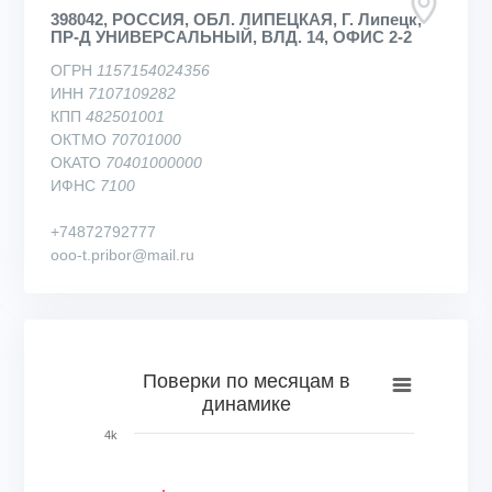
398042, РОССИЯ, ОБЛ. ЛИПЕЦКАЯ, Г. Липецк,
ПР-Д УНИВЕРСАЛЬНЫЙ, ВЛД. 14, ОФИС 2-2
ОГРН
1157154024356
ИНН
7107109282
КПП
482501001
ОКТМО
70701000
ОКАТО
70401000000
ИФНС
7100
+74872792777
ooo-t.pribor@mail.ru
Поверки по месяцам в динамике
Поверки по месяцам в
динамике
Bar chart with 72 bars.
View as data table, Поверки по месяцам в динамике
4k
The chart has 1 X axis displaying categories.
The chart has 1 Y axis displaying Кол-во поверок, шт.. Range