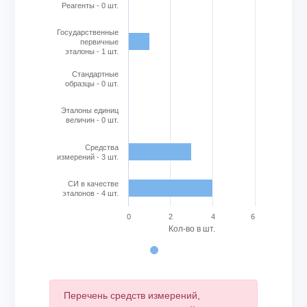
The chart has 1 Y axis displaying Кол-во в шт.. Range: 0 to
Реагенты - 0 шт.
Государственные
первичные
эталоны - 1 шт.
Стандартные
образцы - 0 шт.
Эталоны единиц
величин - 0 шт.
Cредства
измерений - 3 шт.
СИ в качестве
эталонов - 4 шт.
0
2
4
6
Кол-во в шт.
End of interactive chart.
Перечень средств измерений,