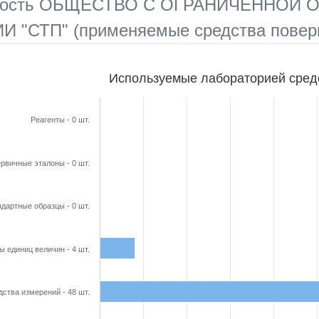
нность ОБЩЕСТВО С ОГРАНИЧЕННОЙ
 "СТП" (применяемые средства повер
бораторией средства поверки
Используемые лабораторией сред
ars.
able, Используемые лабораторией средства поверки
Реагенты - 0 шт.
axis displaying categories.
axis displaying Кол-во в шт.. Range: 0 to 55.
рвичные эталоны - 0 шт.
дартные образцы - 0 шт.
ы единиц величин - 4 шт.
ства измерений - 48 шт.