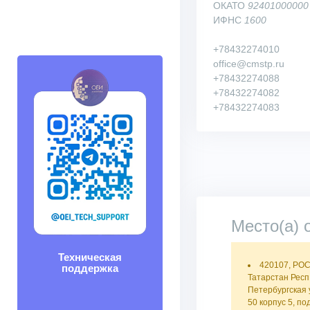
ОКАТО
92401000000
ИФНС
1600
+78432274010
office@cmstp.ru
+78432274088
+78432274082
+78432274083
Место(а) 
Техническая
420107, РО
поддержка
Татарстан Респ,
Петербургская 
50 корпус 5, по