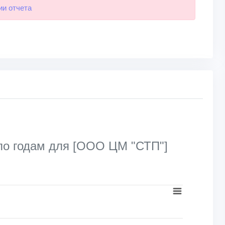
ии отчета
по годам для [ООО ЦМ "СТП"]