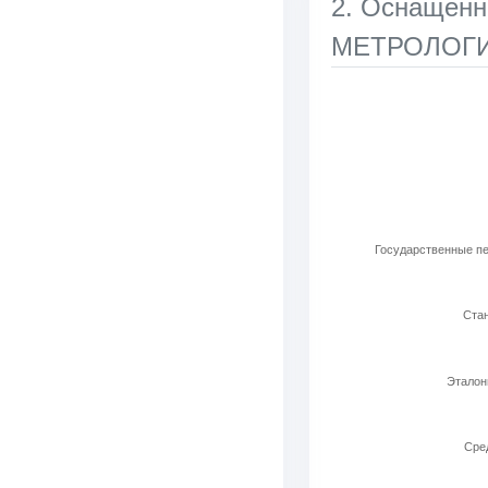
2. Оснаще
МЕТРОЛОГИИ
Используемые ла
Bar chart with 6 b
View as data t
The chart has 1 X 
The chart has 1 Y 
Государственные пе
Стан
Эталон
Cред