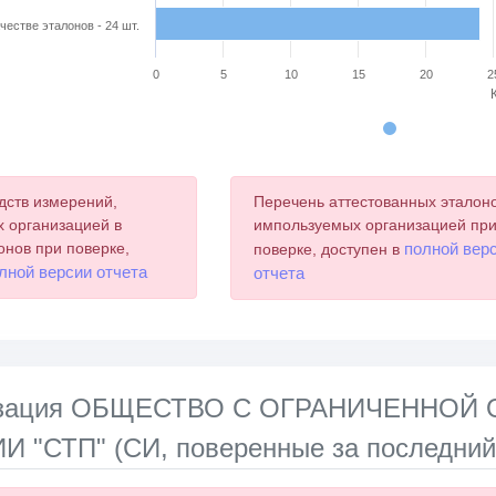
честве эталонов - 24 шт.
0
5
10
15
20
2
chart.
дств измерений,
Перечень аттестованных эталоно
 организацией в
импользуемых организацией пр
онов при поверке,
полной вер
поверке, доступен в
лной версии отчета
отчета
лизация ОБЩЕСТВО С ОГРАНИЧЕННО
"СТП" (СИ, поверенные за последний 