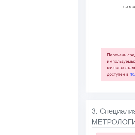
СИ в ка
End of interactive 
Перечень сре
импользуемых
качестве этал
по
доступен в
3. Специа
МЕТРОЛОГИИ 