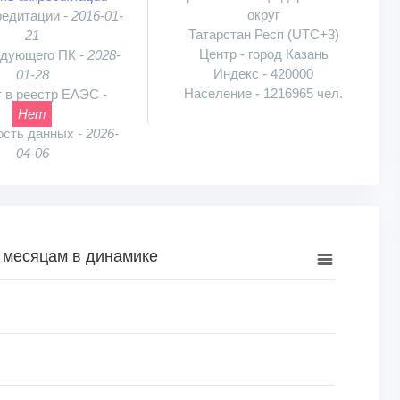
округ
редитации -
2016-01-
Татарстан Респ (UTC+3)
21
Центр - город Казань
едующего ПК -
2028-
Индекс - 420000
01-28
Население - 1216965 чел.
 в реестр ЕАЭС -
Нет
ость данных -
2026-
04-06
 месяцам в динамике
намике
к, шт.. Range: 0 to 1250.