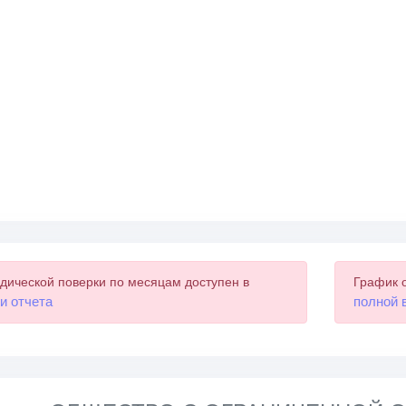
дической поверки по месяцам доступен в
График 
и отчета
полной 