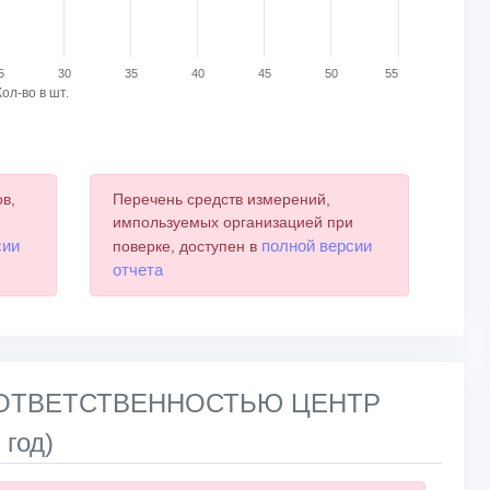
5
30
35
40
45
50
55
Кол-во в шт.
в,
Перечень средств измерений,
и
импользуемых организацией при
сии
полной версии
поверке, доступен в
отчета
Й ОТВЕТСТВЕННОСТЬЮ ЦЕНТР
год)