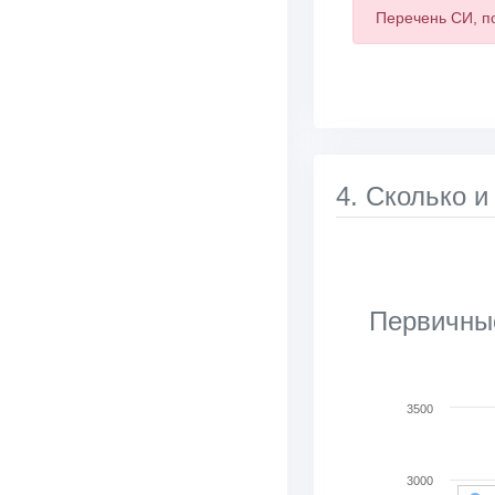
Перечень СИ, п
4. Сколько и
Первичные
Chart
3500
Bar chart with 2 d
View as data tab
3000