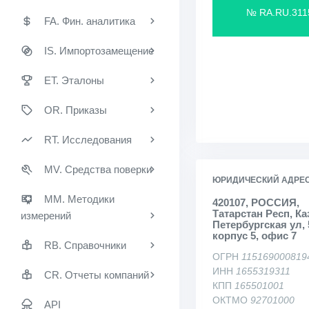
№ RA.RU.311
FA. Фин. аналитика
IS. Импортозамещение
ET. Эталоны
OR. Приказы
RT. Исследования
MV. Средства поверки
ЮРИДИЧЕСКИЙ АДРЕ
MM. Методики
420107, РОССИЯ,
Татарстан Респ, Каз
измерений
Петербургская ул, 
корпус 5, офис 7
RB. Справочники
ОГРН
115169000819
ИНН
1655319311
CR. Отчеты компаний
КПП
165501001
ОКТМО
92701000
API