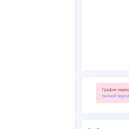
График перио
полной верси