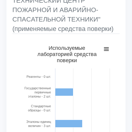
ТЕХНИЧЕСКИЙ ЦЕНТР
ПОЖАРНОЙ И АВАРИЙНО-
СПАСАТЕЛЬНОЙ ТЕХНИКИ"
(применяемые средства поверки)
Используемые лабораторией средства поверки
Используемые
лабораторией средства
Bar chart with 6 bars.
поверки
View as data table, Используемые лабораторией средс
The chart has 1 X axis displaying categories.
The chart has 1 Y axis displaying Кол-во в шт.. Range: 0 to
Реагенты - 0 шт.
Государственные
первичные
эталоны - 2 шт.
Стандартные
образцы - 0 шт.
Эталоны единиц
величин - 3 шт.