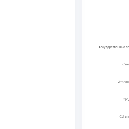
Используемые ла
Bar chart with 6 b
View as data t
The chart has 1 X 
The chart has 1 Y 
Государственные пе
Стан
Эталон
Cред
СИ в к