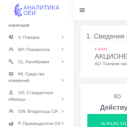
НАВИГАЦИЯ
1. Сведения
V. Поверка
MP. Поверители
# 30445
АКЦИОНЕ
CL. Калибровка
АО "Газпром га
MI. Средства
измерений
SO. Стандартные
образцы
Действу
OW. Владельцы СИ
P. Производители СИ
№ RA.RU.311