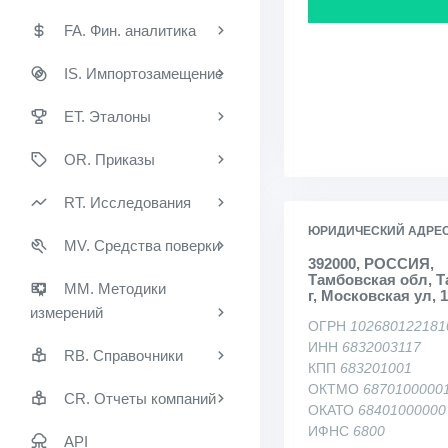
FA. Фин. аналитика
IS. Импортозамещение
ET. Эталоны
OR. Приказы
RT. Исследования
ЮРИДИЧЕСКИЙ АДРЕ
MV. Средства поверки
392000, РОССИЯ,
Тамбовская обл, 
MM. Методики
г, Московская ул, 
измерений
ОГРН
102680122181
ИНН
6832003117
RB. Справочники
КПП
683201001
ОКТМО
6870100000
CR. Отчеты компаний
ОКАТО
68401000000
ИФНС
6800
API