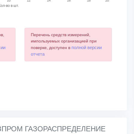
10
12
14
16
18
20
Кол-во в шт.
в,
Перечень средств измерений,
и
импользуемых организацией при
сии
полной версии
поверке, доступен в
отчета
АЗПРОМ ГАЗОРАСПРЕДЕЛЕНИЕ