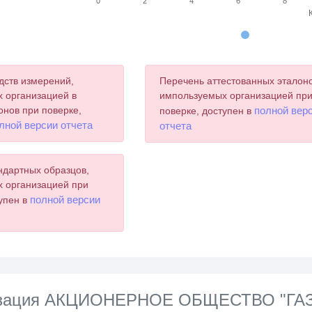
0
2
4
6
8
chart.
дств измерений,
Перечень аттестованных эталоно
 организацией в
импользуемых организацией пр
онов при поверке,
полной вер
поверке, доступен в
лной версии отчета
отчета
ндартных образцов,
 организацией при
полной версии
тупен в
лизация АКЦИОНЕРНОЕ ОБЩЕСТВО "Г