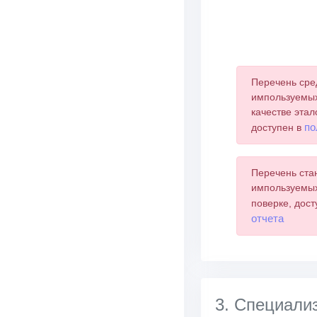
End of interactive 
Перечень сре
импользуемых
качестве этал
по
доступен в
Перечень ста
импользуемых
поверке, дос
отчета
3. Специа