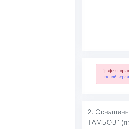
График перио
полной верси
2. Оснаще
ТАМБОВ" (пр