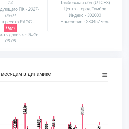
Тамбовская обл (UTC+3)
24
Центр - город Тамбов
едующего ПК -
2027-
Индекс - 392000
06-04
Население - 280457 чел.
 в реестр ЕАЭС -
Нет
ость данных -
2025-
06-05
 месяцам в динамике
намике
к, шт.. Range: 0 to 2000.
1510
1510
1484
1484
1197
1197
1188
1188
1182
1182
1066
1066
1054
1054
1056
1056