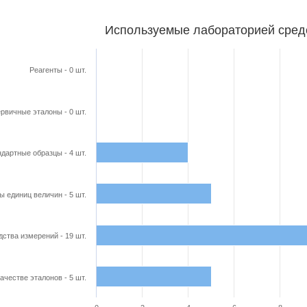
бораторией средства поверки
Используемые лабораторией сред
ars.
able, Используемые лабораторией средства поверки
Реагенты - 0 шт.
axis displaying categories.
axis displaying Кол-во в шт.. Range: 0 to 20.
рвичные эталоны - 0 шт.
дартные образцы - 4 шт.
ы единиц величин - 5 шт.
ства измерений - 19 шт.
ачестве эталонов - 5 шт.