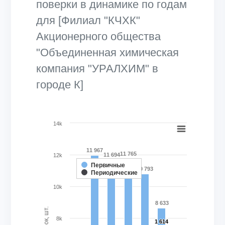
поверки в динамике по годам
для [Филиал "КЧХК"
Акционерного общества
"Объединенная химическая
компания "УРАЛХИМ" в
городе К]
Chart
14k
Bar chart with 2 data series.
11 967
View as data table, Chart
11 765
11 694
12k
The chart has 1 X axis displaying categories.
Первичные
10 793
Периодические
The chart has 1 Y axis displaying Кол-во поверок, шт.. Ran
10k
8 633
8k
1 614
1 614