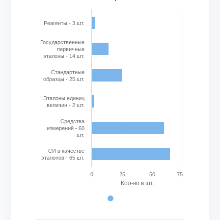
View as data table, Используемые лабораторией средс
The chart has 1 X axis displaying categories.
The chart has 1 Y axis displaying Кол-во в шт.. Range: 0 to
Реагенты - 3 шт.
Государственные
первичные
эталоны - 14 шт.
Стандартные
образцы - 25 шт.
Эталоны единиц
величин - 2 шт.
Cредства
измерений - 60
шт.
СИ в качестве
эталонов - 65 шт.
0
25
50
75
Кол-во в шт.
End of interactive chart.