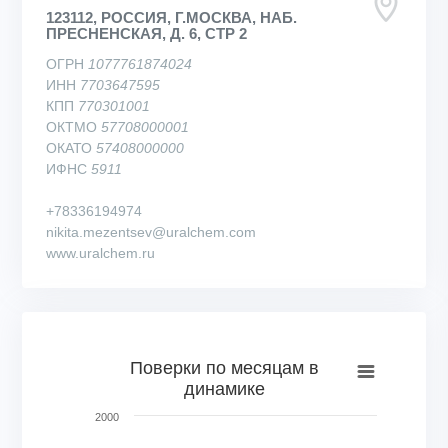
123112, РОССИЯ, Г.МОСКВА, НАБ.
ПРЕСНЕНСКАЯ, Д. 6, СТР 2
ОГРН
1077761874024
ИНН
7703647595
КПП
770301001
ОКТМО
57708000001
ОКАТО
57408000000
ИФНС
5911
+78336194974
nikita.mezentsev@uralchem.com
www.uralchem.ru
Поверки по месяцам в динамике
Поверки по месяцам в
динамике
Bar chart with 72 bars.
View as data table, Поверки по месяцам в динамике
2000
The chart has 1 X axis displaying categories.