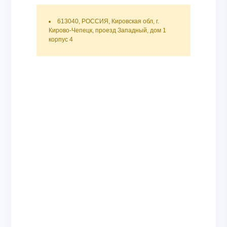
613040, РОССИЯ, Кировская обл, г.
Кирово-Чепецк, проезд Западный, дом 1
корпус 4