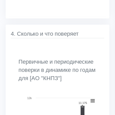
4. Сколько и что поверяет
Первичные и периодические
поверки в динамике по годам
для [АО "КНПЗ"]
Chart
12k
11 175
Bar chart with 2 data series.
1
1
View as data table, Chart