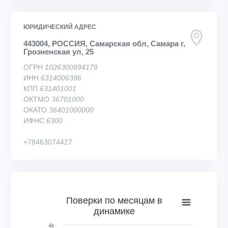
ЮРИДИЧЕСКИЙ АДРЕС
443004, РОССИЯ, Самарская обл, Самара г,
Грозненская ул, 25
ОГРН
1026300894179
ИНН
6314006396
КПП
631401001
ОКТМО
36701000
ОКАТО
36401000000
ИФНС
6300
+78463074427
Поверки по месяцам в динамике
Поверки по месяцам в
динамике
Bar chart with 64 bars.
View as data table, Поверки по месяцам в динамике
4k