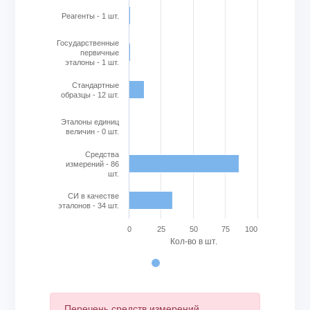
The chart has 1 X axis displaying categories.
The chart has 1 Y axis displaying Кол-во в шт.. Range: 0 to
Реагенты - 1 шт.
Государственные
первичные
эталоны - 1 шт.
Стандартные
образцы - 12 шт.
Эталоны единиц
величин - 0 шт.
Cредства
измерений - 86
шт.
СИ в качестве
эталонов - 34 шт.
0
25
50
75
100
Кол-во в шт.
End of interactive chart.
Перечень средств измерений,