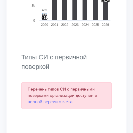
2 628
2 628
1k
469
58
58
411
411
0
2020
2021
2022
2023
2024
2025
2026
End of interactive chart.
Типы СИ с первичной
поверкой
Перечень типов СИ с первичными
поверками организации доступен в
полной версии отчета
.