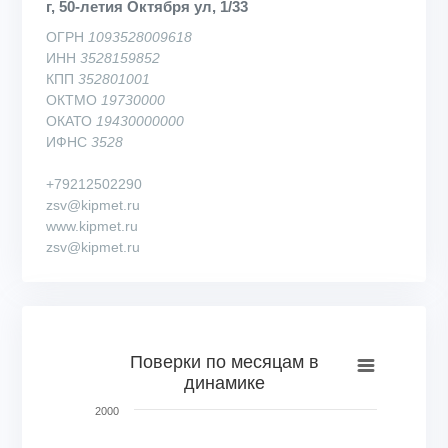
г, 50-летия Октября ул, 1/33
ОГРН
1093528009618
ИНН
3528159852
КПП
352801001
ОКТМО
19730000
ОКАТО
19430000000
ИФНС
3528
+79212502290
zsv@kipmet.ru
www.kipmet.ru
zsv@kipmet.ru
Поверки по месяцам в динамике
Поверки по месяцам в
динамике
Bar chart with 72 bars.
View as data table, Поверки по месяцам в динамике
2000
The chart has 1 X axis displaying categories.