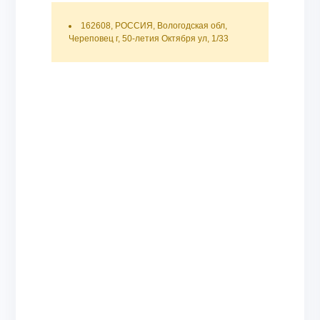
162608, РОССИЯ, Вологодская обл,
Череповец г, 50-летия Октября ул, 1/33