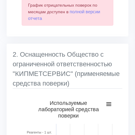
График отрицательных поверок по
полной версии
месяцам доступен в
отчета
2. Оснащенность Общество с
ограниченной ответственностью
"КИПМЕТСЕРВИС" (применяемые
средства поверки)
Используемые лабораторией средства поверки
Используемые
лабораторией средства
Bar chart with 6 bars.
поверки
View as data table, Используемые лабораторией средс
The chart has 1 X axis displaying categories.
The chart has 1 Y axis displaying Кол-во в шт.. Range: 0 to
Реагенты - 1 шт.