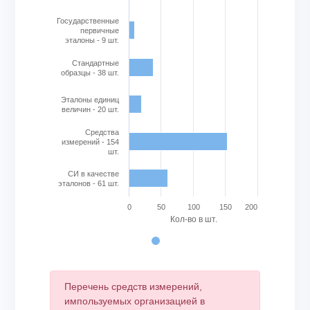
Государственные
первичные
эталоны - 9 шт.
Стандартные
образцы - 38 шт.
Эталоны единиц
величин - 20 шт.
Cредства
измерений - 154
шт.
СИ в качестве
эталонов - 61 шт.
0
50
100
150
200
Кол-во в шт.
End of interactive chart.
Перечень средств измерений,
импользуемых организацией в