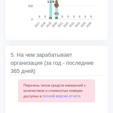
0
0
1 174
1 174
271
271
500
371
371
0
0
0
0
0
0
0
0
81
81
40
40
0
2018
2023
2017
2022
2021
2026
2020
2025
2019
2024
End of interactive chart.
5. На чем зарабатывает
организация (за год - последние
365 дней)
Перечень типов средств измерений с
количеством и стоимостью поверки
полной версии отчета
доступен в