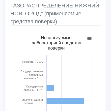
ГАЗОРАСПРЕДЕЛЕНИЕ НИЖНИЙ
НОВГОРОД" (применяемые
средства поверки)
Используемые лабораторией средства поверки
Используемые
лабораторией средства
Bar chart with 6 bars.
поверки
View as data table, Используемые лабораторией средс
The chart has 1 X axis displaying categories.
The chart has 1 Y axis displaying Кол-во в шт.. Range: 0 to
Реагенты - 0 шт.
Государственные
первичные
эталоны - 0 шт.
Стандартные
образцы - 1 шт.
Эталоны единиц
величин - 5 шт.