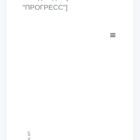
"ПРОГРЕСС"]
Chart
Bar chart with 27 data series.
View as data table, Chart
The chart has 1 X axis displaying categories.
The chart has 1 Y axis displaying Кол-во поверок, шт.. Rang