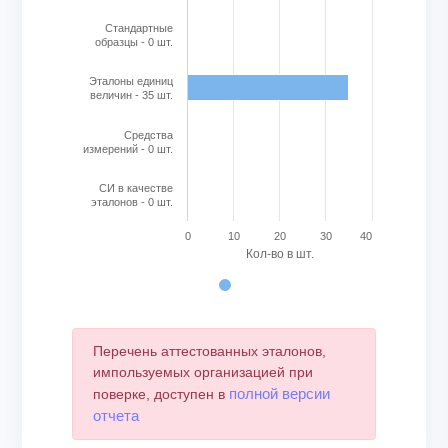
Стандартные
образцы - 0 шт.
Эталоны единиц
величин - 35 шт.
Cредства
измерений - 0 шт.
СИ в качестве
эталонов - 0 шт.
0
10
20
30
40
Кол-во в шт.
End of interactive chart.
Перечень аттестованных эталонов,
импользуемых организацией при
полной версии
поверке, доступен в
отчета