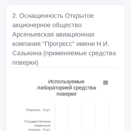
2. Оснащенность Открытое
акционерное общество
Арсеньевская авиационная
компания "Прогресс" имени Н.И.
Сазыкина (применяемые средства
поверки)
Используемые лабораторией средства поверки
Используемые
лабораторией средства
Bar chart with 6 bars.
поверки
View as data table, Используемые лабораторией средс
The chart has 1 X axis displaying categories.
The chart has 1 Y axis displaying Кол-во в шт.. Range: 0 to
Реагенты - 0 шт.
Государственные
первичные
эталоны - 0 шт.