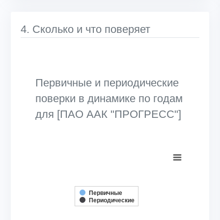
4. Сколько и что поверяет
Первичные и периодические
поверки в динамике по годам
для [ПАО ААК "ПРОГРЕСС"]
Chart
Bar chart with 2 data series.
View as data table, Chart
The chart has 1 X axis displaying categories.
Первичные
Периодические
The chart has 1 Y axis displaying Кол-во поверок, шт.. Rang