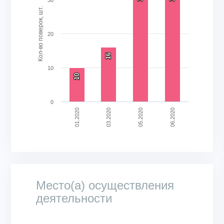
30
Кол-во поверок, шт.
20
16
16
10
10
10
0
01.2020
06.2020
03.2020
05.2020
End of interactive chart.
Место(а) осуществления
деятельности