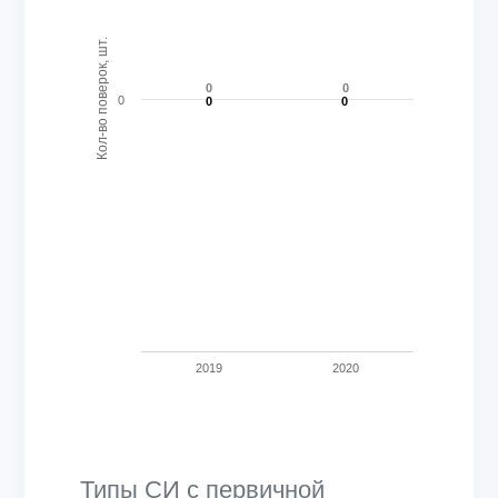
Кол-во поверок, шт.
0
0
0
0
0
0
0
2019
2020
End of interactive chart.
Типы СИ с первичной