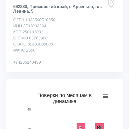
692330, Приморский край, г. Арсеньев, пл.
Ленина, 5
ОГРН
1022500510350
ИНН
2501002394
КПП
250101001
ОКТМО
05703000
ОКАТО
05403000000
ИФНС
2500
+74236140499
Поверки по месяцам в динамике
Поверки по месяцам в
динамике
Bar chart with 4 bars.
View as data table, Поверки по месяцам в динамике
40
The chart has 1 X axis displaying categories.
The chart has 1 Y axis displaying Кол-во поверок, шт.. Range
33
33
33
33