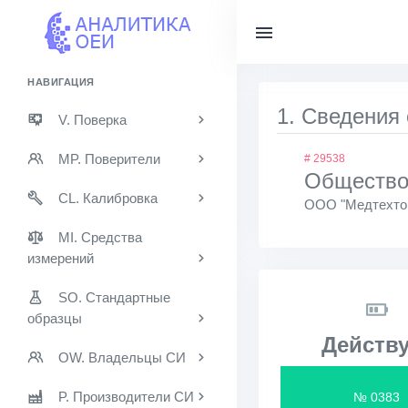
НАВИГАЦИЯ
1. Сведения
V. Поверка
MP. Поверители
# 29538
Общество 
CL. Калибровка
ООО "Медтехтор
MI. Средства
измерений
SO. Стандартные
образцы
Действу
OW. Владельцы СИ
P. Производители СИ
№ 0383