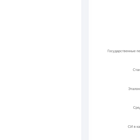
Используемые ла
Bar chart with 6 b
View as data t
The chart has 1 X 
The chart has 1 Y 
Государственные пе
Стан
Эталон
Cред
СИ в ка