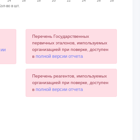
14
16
18
20
22
24
26
28
Кол-во в шт.
Перечень Государственных
и
первичных эталонов, импользуемых
сии
организацией при поверке, доступен
полной версии отчета
в
Перечень реагентов, импользуемых
организацией при поверке, доступен
полной версии отчета
в