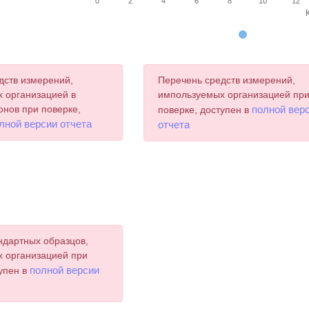
0
2
4
6
8
10
12
chart.
дств измерений,
Перечень средств измерений,
 организацией в
импользуемых организацией пр
онов при поверке,
полной вер
поверке, доступен в
лной версии отчета
отчета
ндартных образцов,
 организацией при
полной версии
тупен в