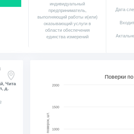
индивидуальный
Дата сл
предприниматель,
выполняющий работы и(или)
Входит
оказывающий услуги в
области обеспечения
Актальн
единства измерений
С
Поверки по месяцам в динамике
Поверки по
й, Чита
Bar chart with 75 bars.
2000
, д.
View as data table, Поверки по месяцам в ди
The chart has 1 X axis displaying categories.
3
The chart has 1 Y axis displaying Кол-во поверо
1500
Кол-во поверок, шт.
1000