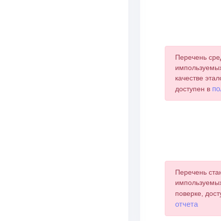
End of interactive 
Перечень сре
импользуемых
качестве этал
по
доступен в
Перечень ста
импользуемых
поверке, дос
отчета