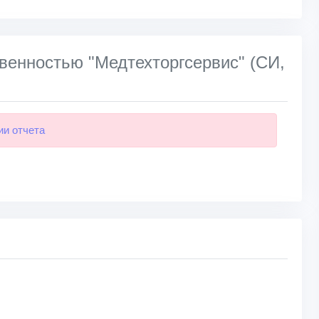
венностью "Медтехторгсервис" (СИ,
ии отчета