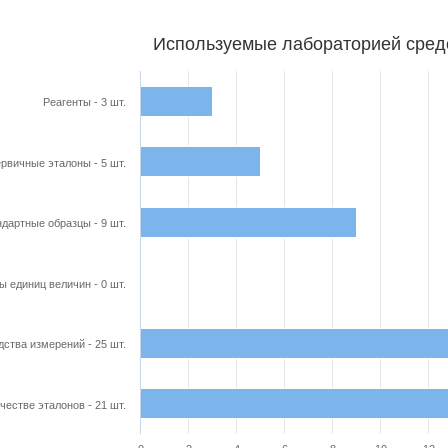
бораторией средства поверки
Используемые лабораторией сред
ars.
able, Используемые лабораторией средства поверки
Реагенты - 3 шт.
axis displaying categories.
axis displaying Кол-во в шт.. Range: 0 to 28.
рвичные эталоны - 5 шт.
дартные образцы - 9 шт.
ы единиц величин - 0 шт.
ства измерений - 25 шт.
честве эталонов - 21 шт.