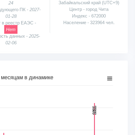
Забайкальский край (UTC+9)
24
Центр - город Чита
едующего ПК -
2027-
Индекс - 672000
01-28
Население - 323964 чел.
 в реестр ЕАЭС -
Нет
ость данных -
2025-
02-06
 месяцам в динамике
намике
к, шт.. Range: 0 to 2000.
1611
1611