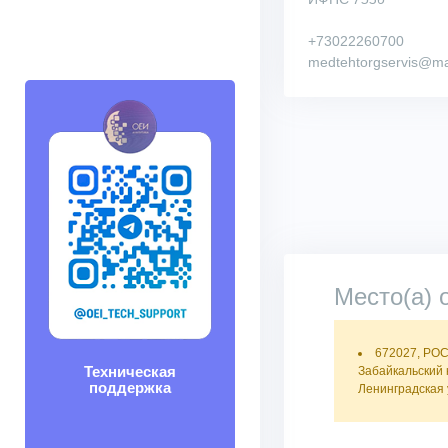
+73022260700
medtehtorgservis@mai
Место(а) 
672027, РО
Техническая
Забайкальский к
поддержка
Ленинградская у