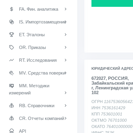
FA. Фин. аналитика
IS. Импортозамещение
ET. Эталоны
OR. Приказы
RT. Исследования
ЮРИДИЧЕСКИЙ АДРЕ
MV. Средства поверки
672027, РОССИЯ,
Забайкальский кра
MM. Методики
г, Ленинградская ул
102
измерений
ОГРН
116753605642
RB. Справочники
ИНН
7536161429
КПП
753601001
CR. Отчеты компаний
ОКТМО
76701000
ОКАТО
76401000000
API
ИФНС
7536