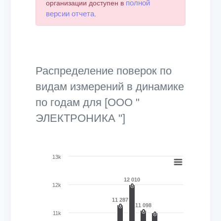
полной
организации доступен в
версии отчета
.
Распределение поверок по
видам измерений в динамике
по годам для [ООО "
ЭЛЕКТРОНИКА "]
Chart
13k
Bar chart with 27 data series.
12 010
View as data table, Chart
12k
0
0
The chart has 1 X axis displaying categories.
11 287
11 098
0
0
The chart has 1 Y axis displaying Кол-во поверок, шт.. Ran
0
0
11k
0
0