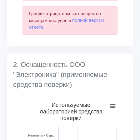
График отрицательных поверок по
полной версии
месяцам доступен в
отчета
2. Оснащенность ООО
"Электроника" (применяемые
средства поверки)
Используемые лабораторией средства поверки
Используемые
лабораторией средства
Bar chart with 6 bars.
поверки
View as data table, Используемые лабораторией средс
The chart has 1 X axis displaying categories.
The chart has 1 Y axis displaying Кол-во в шт.. Range: 0 to
Реагенты - 0 шт.