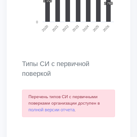
3 150
3 150
2 788
2 788
0
2020
2024
2021
2025
2022
2026
2023
End of interactive chart.
Типы СИ с первичной
поверкой
Перечень типов СИ с первичными
поверками организации доступен в
полной версии отчета
.