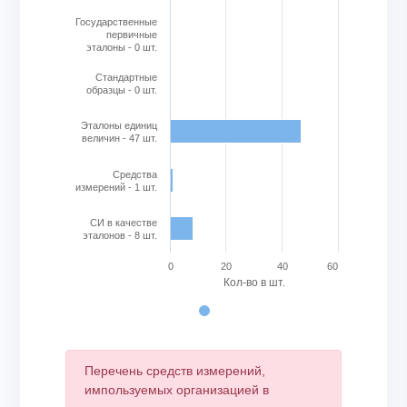
Государственные
первичные
эталоны - 0 шт.
Стандартные
образцы - 0 шт.
Эталоны единиц
величин - 47 шт.
Cредства
измерений - 1 шт.
СИ в качестве
эталонов - 8 шт.
0
20
40
60
Кол-во в шт.
End of interactive chart.
Перечень средств измерений,
импользуемых организацией в