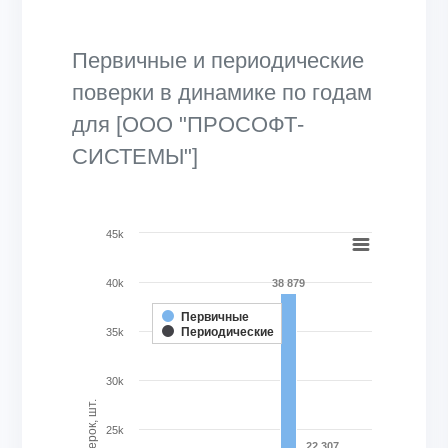
Первичные и периодические
поверки в динамике по годам
для [ООО "ПРОСОФТ-
СИСТЕМЫ"]
Chart
45k
Bar chart with 2 data series.
40k
38 879
View as data table, Chart
The chart has 1 X axis displaying categories.
Первичные
Периодические
35k
The chart has 1 Y axis displaying Кол-во поверок, шт.. Ran
30k
25k
22 307