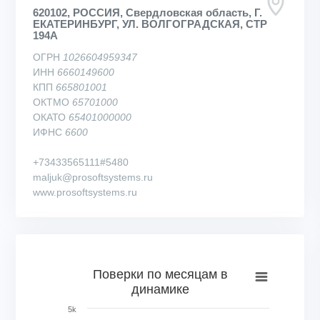
620102, РОССИЯ, Свердловская область, Г.
ЕКАТЕРИНБУРГ, УЛ. ВОЛГОГРАДСКАЯ, СТР
194А
ОГРН
1026604959347
ИНН
6660149600
КПП
665801001
ОКТМО
65701000
ОКАТО
65401000000
ИФНС
6600
+73433565111#5480
maljuk@prosoftsystems.ru
www.prosoftsystems.ru
Поверки по месяцам в динамике
Поверки по месяцам в
динамике
Bar chart with 72 bars.
View as data table, Поверки по месяцам в динамике
5k