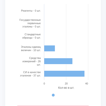
The chart has 1 X axis displaying categories.
The chart has 1 Y axis displaying Кол-во в шт.. Range: 0 to
Реагенты - 0 шт.
Государственные
первичные
эталоны - 0 шт.
Стандартные
образцы - 0 шт.
Эталоны единиц
величин - 10 шт.
Cредства
измерений - 26
шт.
СИ в качестве
эталонов - 37 шт.
0
20
40
Кол-во в шт.
End of interactive chart.