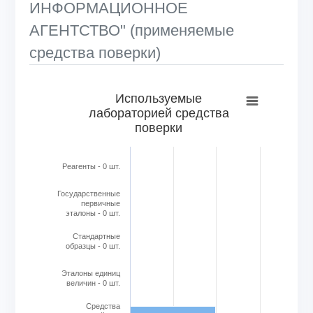
ИНФОРМАЦИОННОЕ
АГЕНТСТВО" (применяемые
средства поверки)
Используемые лабораторией средства поверки
Используемые
лабораторией средства
Bar chart with 6 bars.
поверки
View as data table, Используемые лабораторией средс
The chart has 1 X axis displaying categories.
The chart has 1 Y axis displaying Кол-во в шт.. Range: 0 to
Реагенты - 0 шт.
Государственные
первичные
эталоны - 0 шт.
Стандартные
образцы - 0 шт.
Эталоны единиц
величин - 0 шт.
Cредства