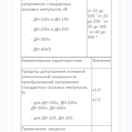
напряжения стандартных
грозовых импульсов, кВ
от 10 до
*
100
от 20
- ДН-100э и ДН-100
*
до 200
от
30 до 300
- ДН-200э и ДН-200
*
от 40 до
400
*
- ДН-300э
- ДН-400Э
Наименование характеристики
Значение
Пределы допускаемой основной
относительной погрешности
преобразований напряжения
стандартных грозовых импульсов,
±1,0
%
±2,0
- для ДН-100э, ДН-200э,
ДН-300э, ДН-400э
- для ДН-100, ДН-200
Примечание: пределы