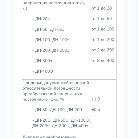
напряжения постоянного тока,
от 1 до 20
кВ
от 1 до 50
- ДН-20э
от 1 до 100
- ДН-50, ДН-50э
от 1 до 200
- ДН-100, ДН-100э
от 2 до 300
- ДН-200, ДН-200э
от 2 до 400
- ДН-300э
- ДН-400Э
Пределы допускаемой основной
относительной погрешности
преобразований напряжения
±1,0
постоянного тока, %
±0,5
- ДН-50, ДН-100, ДН-200
- ДН-20Э, ДН-50Э, ДН-100Э,
ДН-200э, ДН-300э, ДН-400э
Диапазон преобразований