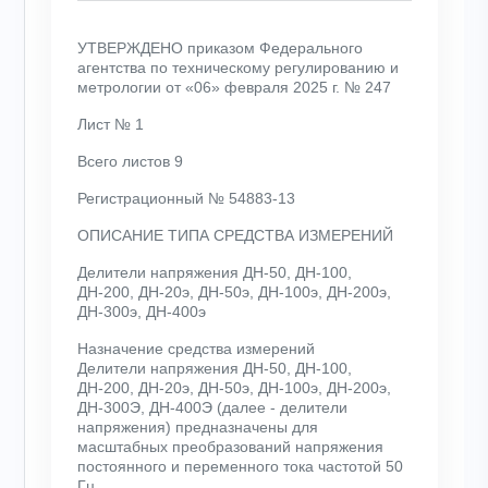
УТВЕРЖДЕНО приказом Федерального
агентства по техническому регулированию и
метрологии от «06» февраля 2025 г. № 247
Лист № 1
Всего листов 9
Регистрационный № 54883-13
ОПИСАНИЕ ТИПА СРЕДСТВА ИЗМЕРЕНИЙ
Делители напряжения ДН-50, ДН-100,
ДН-200, ДН-20э, ДН-50э, ДН-100э, ДН-200э,
ДН-300э, ДН-400э
Назначение средства измерений
Делители напряжения ДН-50, ДН-100,
ДН-200, ДН-20э, ДН-50э, ДН-100э, ДН-200э,
ДН-300Э, ДН-400Э (далее - делители
напряжения) предназначены для
масштабных преобразований напряжения
постоянного и переменного тока частотой 50
Гц.