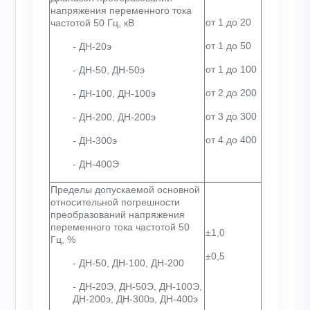
напряжения переменного тока
от 1 до 20
частотой 50 Гц, кВ
от 1 до 50
- ДН-20э
от 1 до 100
- ДН-50, ДН-50э
от 2 до 200
- ДН-100, ДН-100э
от 3 до 300
- ДН-200, ДН-200э
от 4 до 400
- ДН-300э
- ДН-400Э
Пределы допускаемой основной
относительной погрешности
преобразований напряжения
переменного тока частотой 50
±1,0
Гц, %
±0,5
- ДН-50, ДН-100, ДН-200
- ДН-20Э, ДН-50Э, ДН-100Э,
ДН-200э, ДН-300э, ДН-400э