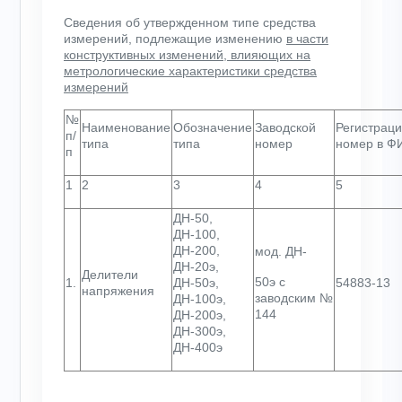
Сведения об утвержденном типе средства
измерений, подлежащие изменению
в части
конструктивных изменений, влияющих на
метрологические характеристики средства
измерений
№
Наименование
Обозначение
Заводской
Регистрац
п/
типа
типа
номер
номер в Ф
п
1
2
3
4
5
ДН-50,
ДН-100,
ДН-200,
мод. ДН-
ДН-20э,
Делители
50э с
1.
ДН-50э,
54883-13
напряжения
заводским №
ДН-100э,
144
ДН-200э,
ДН-300э,
ДН-400э