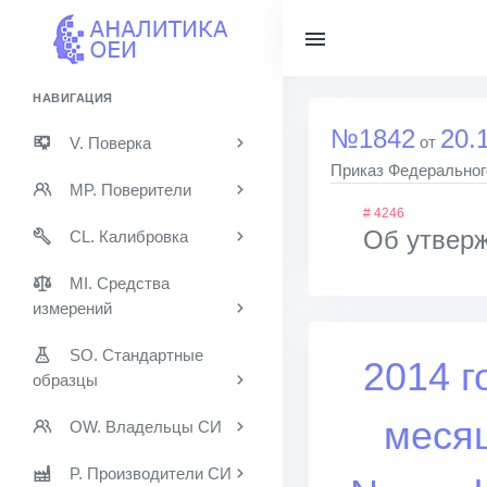
НАВИГАЦИЯ
№1842
20.
от
V. Поверка
Приказ Федерального
MP. Поверители
# 4246
Об утверж
CL. Калибровка
MI. Средства
измерений
SO. Стандартные
2014 г
образцы
меся
OW. Владельцы СИ
P. Производители СИ