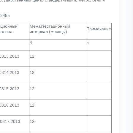
33455
ационный
Межаттестационный
Примечание
талона
интервал (месяцы)
4
5
.0313.2013
12
.0314.2013
12
.0315.2013
12
.0316.2013
12
.0317.2013
12