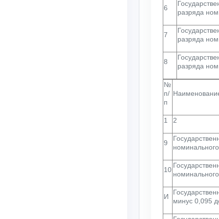
Государстве
6
разряда ном
Государстве
7
разряда ном
Государстве
8
разряда ном
№
п/
Наименование
п
1
2
Государствен
9
номинального
Государствен
10
номинального
Государствен
И
минус 0,095 д
Государственн