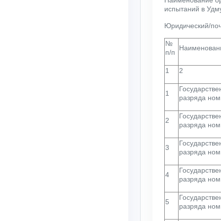
испытаний в Удм
Юридический/поч
№
Наименован
п/п
1
2
Государстве
1
разряда ном
Государстве
2
разряда ном
Государстве
3
разряда ном
Государстве
4
разряда ном
Государстве
5
разряда ном