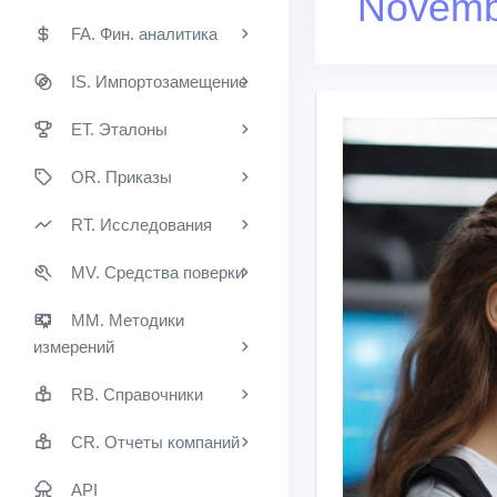
Novemb
FA. Фин. аналитика
IS. Импортозамещение
ET. Эталоны
OR. Приказы
RT. Исследования
MV. Средства поверки
MM. Методики
измерений
RB. Справочники
CR. Отчеты компаний
API