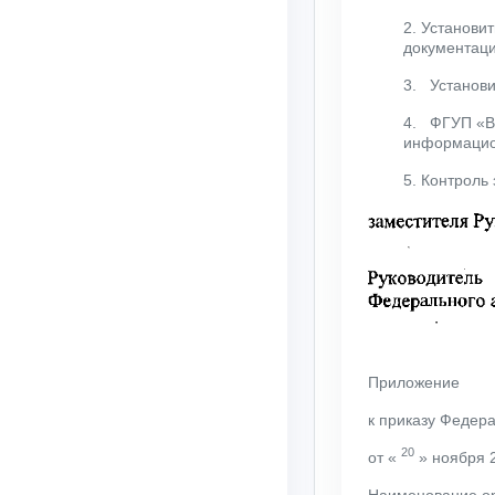
2. Установи
документаци
3. Установи
4. ФГУП «ВН
информацио
5. Контроль
Приложение
к приказу Федер
20
от «
» ноября 2
Наименование о