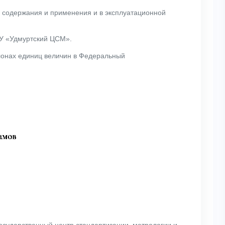
х содержания и применения и в эксплуатационной
БУ «Удмуртский ЦСМ».
лонах единиц величин в Федеральный
сударственный центр стандартизации, метрологии и