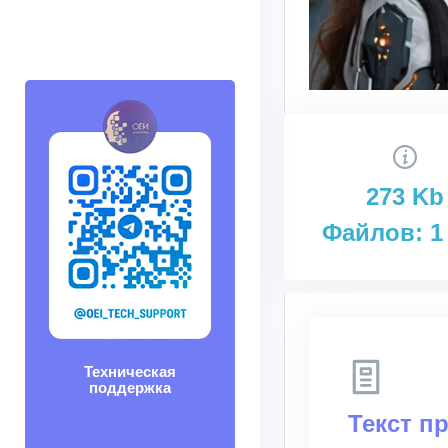
273 Kb
Файлов: 1
Техническая
поддержка
Текст п