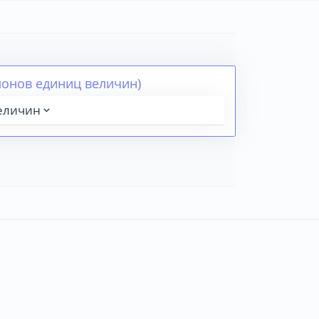
лонов единиц величин)
величин