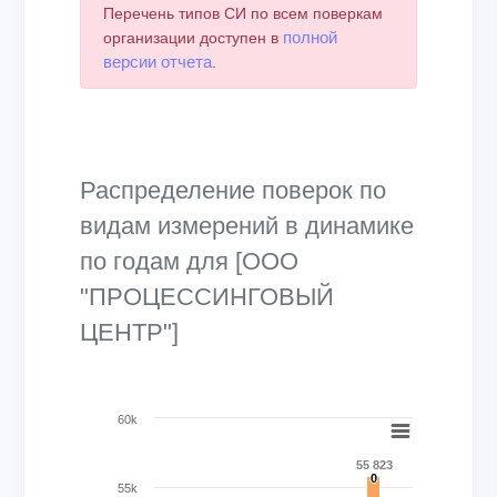
Перечень типов СИ по всем поверкам
полной
организации доступен в
версии отчета
.
Распределение поверок по
видам измерений в динамике
по годам для [ООО
"ПРОЦЕССИНГОВЫЙ
ЦЕНТР"]
Chart
60k
Bar chart with 27 data series.
55 823
0
0
View as data table, Chart
55k