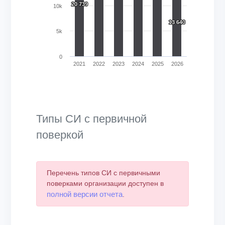
20 739
20 739
10k
13 640
13 640
5k
0
2021
2022
2023
2024
2025
2026
End of interactive chart.
Типы СИ с первичной
поверкой
Перечень типов СИ с первичными
поверками организации доступен в
полной версии отчета
.