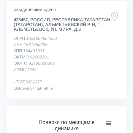
ЮРИДИЧЕСКИЙ АДРЕС
423457, РОССИЯ, РЕСПУБЛИКА ТАТАРСТАН
(ТАТАРСТАН), АЛЬМЕТЬЕВСКИЙ Р-Н, Г.
АЛЬМЕТЬЕВСК, УЛ. МИРА, Д.6
ОГРН
1021607554253
ИНН
1631050005
КПП
164401001
ОКТМО
92608101
ОКАТО
92405000000
ИФНС
1644
+78553306277
Ostrovsky@tatneft.ru
Поверки по месяцам в динамике
Поверки по месяцам в
динамике
Bar chart with 66 bars.