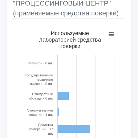
"ПРОЦЕССИНГОВЫЙ ЦЕНТР"
(применяемые средства поверки)
Используемые лабораторией средства поверки
Используемые
лабораторией средства
Bar chart with 6 bars.
поверки
View as data table, Используемые лабораторией средс
The chart has 1 X axis displaying categories.
The chart has 1 Y axis displaying Кол-во в шт.. Range: 0 to
Реагенты - 0 шт.
Государственные
первичные
эталоны - 0 шт.
Стандартные
образцы - 6 шт.
Эталоны единиц
величин - 1 шт.
Cредства
измерений - 17
шт.