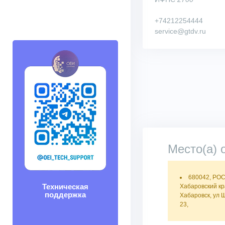
+74212254444
service@gtdv.ru
Место(а) 
680042, РО
Техническая
Хабаровский кра
поддержка
Хабаровск, ул 
23,