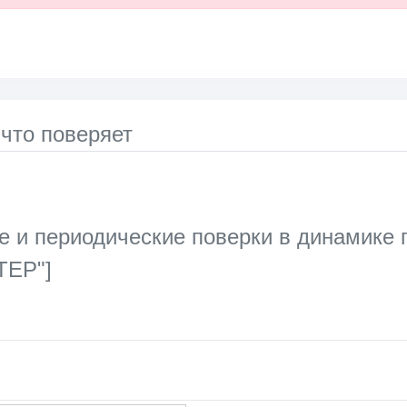
 что поверяет
 и периодические поверки в динамике 
ЕР"]
ata series.
le, Chart