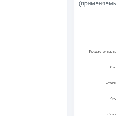
(применяемы
Используемые ла
Bar chart with 6 b
View as data t
The chart has 1 X 
The chart has 1 Y 
Государственные пе
Стан
Эталон
Cред
СИ в к