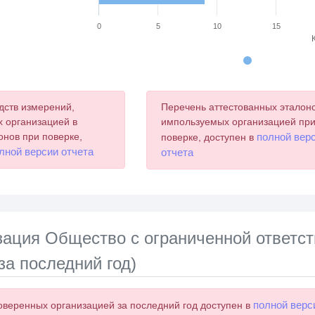
0
5
10
15
chart.
дств измерений,
Перечень аттестованных эталоно
 организацией в
импользуемых организацией пр
онов при поверке,
полной вер
поверке, доступен в
лной версии отчета
отчета
зация Общество с ограниченной ответст
за последний год)
полной верс
оверенных организацией за последний год доступен в