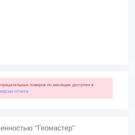
отрицательных поверок по месяцам доступен в
версии отчета
венностью "Геомастер"