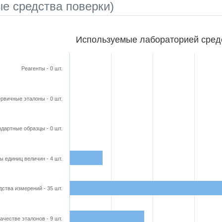
е средства поверки)
бораторией средства поверки
Используемые лабораторией сред
ars.
able, Используемые лабораторией средства поверки
Реагенты - 0 шт.
axis displaying categories.
axis displaying Кол-во в шт.. Range: 0 to 40.
рвичные эталоны - 0 шт.
дартные образцы - 0 шт.
ы единиц величин - 4 шт.
ства измерений - 35 шт.
ачестве эталонов - 9 шт.