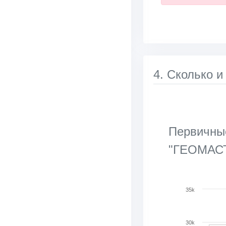
4. Сколько и
Первичные
"ГЕОМАСТ
Chart
35k
Bar chart with 2 d
View as data tab
30k