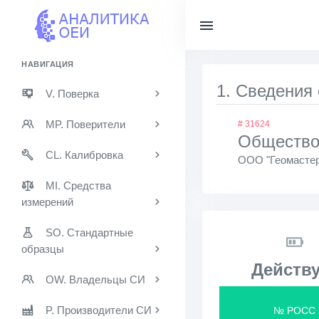
НАВИГАЦИЯ
1. Сведения
V. Поверка
MP. Поверители
# 31624
Общество 
CL. Калибровка
ООО "Геомастер
MI. Средства
измерений
SO. Стандартные
образцы
Действу
OW. Владельцы СИ
P. Производители СИ
№ РОСС