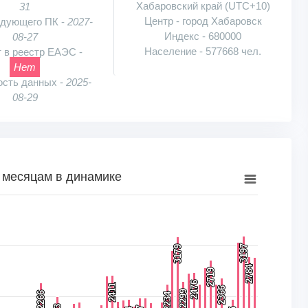
Хабаровский край (UTC+10)
31
Центр - город Хабаровск
едующего ПК -
2027-
Индекс - 680000
08-27
Население - 577668 чел.
 в реестр ЕАЭС -
Нет
ость данных -
2025-
08-29
 месяцам в динамике
намике
к, шт.. Range: 0 to 4000.
3197
3197
3179
3179
2784
2784
2719
2719
2476
2476
2411
2411
2366
2366
2299
2299
2266
2266
2234
2234