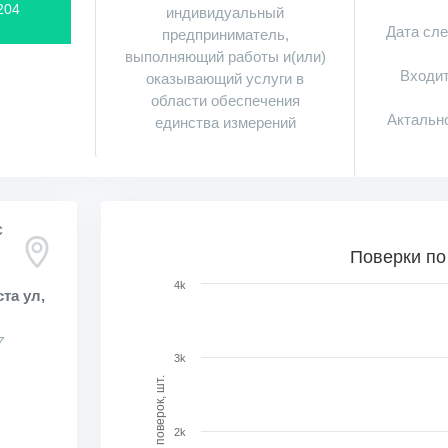
204
индивидуальный
Дата сл
предприниматель,
выполняющий работы и(или)
Входит
оказывающий услуги в
области обеспечения
Актальн
единства измерений
С
Поверки по месяцам в динамике
Поверки по
Bar chart with 78 bars.
4k
та ул,
View as data table, Поверки по месяцам в ди
The chart has 1 X axis displaying categories.
7
The chart has 1 Y axis displaying Кол-во поверо
3k
Кол-во поверок, шт.
2k