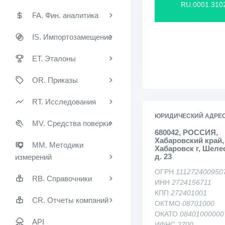
RU.0001.310
FA. Фин. аналитика
IS. Импортозамещение
ET. Эталоны
OR. Приказы
RT. Исследования
ЮРИДИЧЕСКИЙ АДРЕ
MV. Средства поверки
680042, РОССИЯ,
Хабаровский край,
MM. Методики
Хабаровск г, Шелес
д. 23
измерений
ОГРН
111272400950
RB. Справочники
ИНН
2724156711
КПП
272401001
CR. Отчеты компаний
ОКТМО
08701000
ОКАТО
08401000000
API
ИФНС
2700