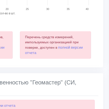
20
25
30
35
40
Кол-во в шт.
в,
Перечень средств измерений,
и
импользуемых организацией при
сии
полной версии
поверке, доступен в
отчета
венностью "Геомастер" (СИ,
ии отчета