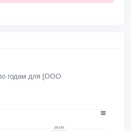
по годам для [ООО
29 576