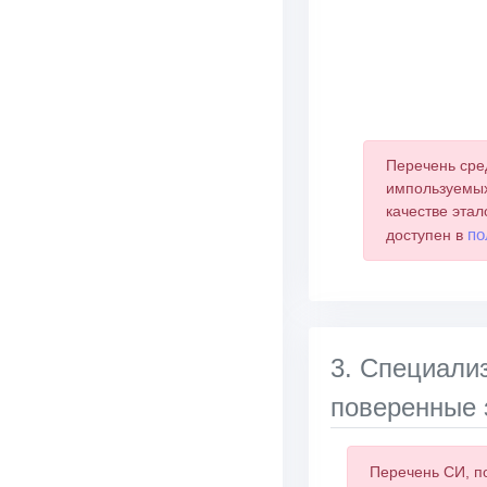
End of interactive 
Перечень сре
импользуемых
качестве этал
по
доступен в
3. Специали
поверенные 
Перечень СИ, п