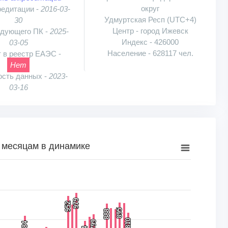
округ
редитации -
2016-03-
Удмуртская Респ (UTC+4)
30
Центр - город Ижевск
едующего ПК -
2025-
Индекс - 426000
03-05
Население - 628117 чел.
 в реестр ЕАЭС -
Нет
ость данных -
2023-
03-16
 месяцам в динамике
намике
к, шт.. Range: 0 to 1250.
979
979
952
952
895
895
888
888
810
810
799
799
784
784