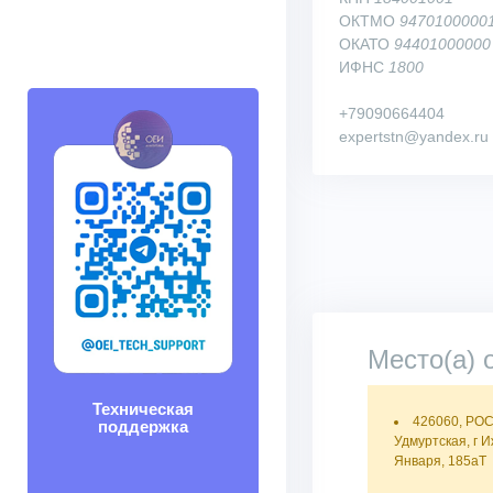
ОКТМО
9470100000
ОКАТО
94401000000
ИФНС
1800
+79090664404
expertstn@yandex.ru
Место(а) 
Техническая
426060, РО
поддержка
Удмуртская, г И
Января, 185аТ