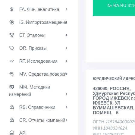
№ RA.RU.311
FA. Фин. аналитика
IS. Импортозамещение
ET. Эталоны
OR. Приказы
RT. Исследования
MV. Средства поверки
ЮРИДИЧЕСКИЙ АДРЕ
MM. Методики
426060, РОССИЯ,
Удмуртская Респуб
измерений
ГОРОД ИЖЕВСК г.о
ИЖЕВСК, УЛ
RB. Справочники
БУММАШЕВСКАЯ, Д
ПОМЕЩ. 6
CR. Отчеты компаний
ОГРН
115184000002
ИНН
1840034624
API
КПП
184001001