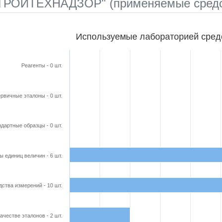
РОЙТЕХНАДЗОР" (применяемые средст
бораторией средства поверки
Используемые лабораторией сред
ars.
able, Используемые лабораторией средства поверки
Реагенты - 0 шт.
axis displaying categories.
axis displaying Кол-во в шт.. Range: 0 to 11.
рвичные эталоны - 0 шт.
дартные образцы - 0 шт.
ы единиц величин - 6 шт.
ства измерений - 10 шт.
ачестве эталонов - 2 шт.