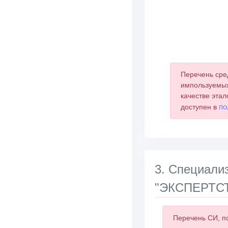
End of interactive 
Перечень сре
импользуемых
качестве этал
по
доступен в
3. Специа
"ЭКСПЕРТСТ
Перечень СИ, п