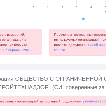
0
1
2
3
4
chart.
дств измерений,
Перечень аттестованных эталоно
 организацией в
импользуемых организацией пр
онов при поверке,
полной вер
поверке, доступен в
лной версии отчета
отчета
лизация ОБЩЕСТВО С ОГРАНИЧЕННО
РОЙТЕХНАДЗОР" (СИ, поверенные за п
полной верс
оверенных организацией за последний год доступен в