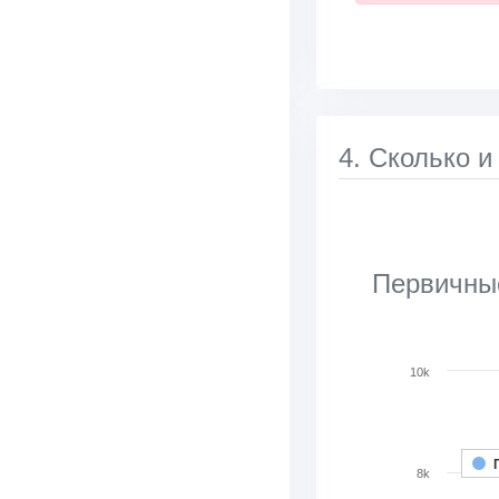
4. Сколько и
Первичные
Chart
10k
Bar chart with 2 d
View as data tab
The chart has 1 X 
8k
The chart has 1 Y