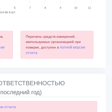
5
6
7
8
9
10
11
Кол-во в шт.
в,
Перечень средств измерений,
и
импользуемых организацией при
сии
полной версии
поверке, доступен в
отчета
Й ОТВЕТСТВЕННОСТЬЮ
оследний год)
ии отчета