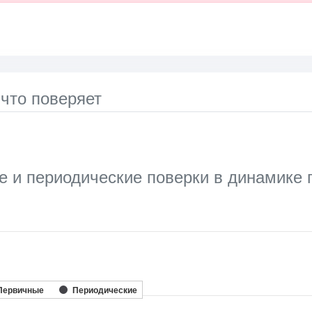
 что поверяет
 и периодические поверки в динамике 
ata series.
le, Chart
axis displaying categories.
Первичные
Периодические
 axis displaying Кол-во поверок, шт.. Range: 0 to 10000.