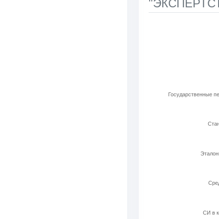
"ЭКСПЕРТСТ
Используемые ла
Bar chart with 6 b
View as data t
The chart has 1 X 
The chart has 1 Y 
Государственные пе
Стан
Эталон
Cред
СИ в к