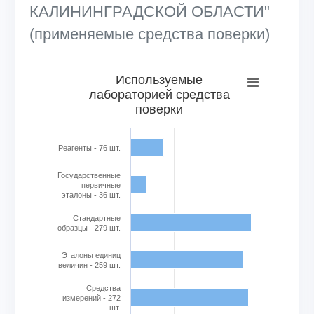
КАЛИНИНГРАДСКОЙ ОБЛАСТИ"
(применяемые средства поверки)
Используемые лабораторией средства поверки
Используемые
лабораторией средства
Bar chart with 6 bars.
поверки
View as data table, Используемые лабораторией средс
The chart has 1 X axis displaying categories.
The chart has 1 Y axis displaying Кол-во в шт.. Range: 0 to
Реагенты - 76 шт.
Государственные
первичные
эталоны - 36 шт.
Стандартные
образцы - 279 шт.
Эталоны единиц
величин - 259 шт.
Cредства
измерений - 272
шт.