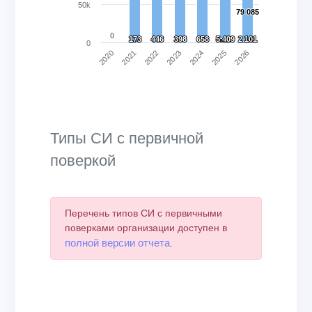
50k
79 085
79 085
0
173
173
446
446
398
398
658
658
5 409
5 409
2 101
2 101
0
2021
2026
2024
2022
2020
2025
2023
End of interactive chart.
Типы СИ с первичной
поверкой
Перечень типов СИ с первичными
поверками организации доступен в
полной версии отчета
.