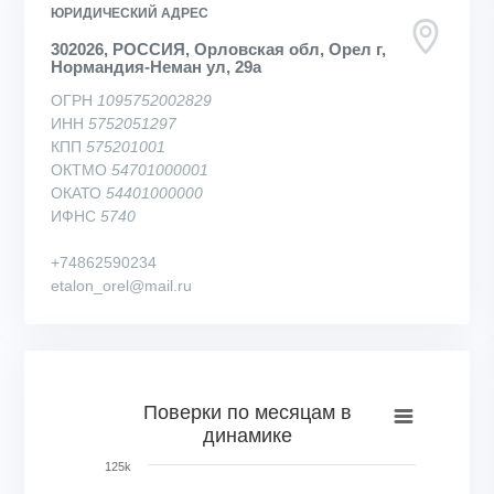
ЮРИДИЧЕСКИЙ АДРЕС
302026, РОССИЯ, Орловская обл, Орел г,
Нормандия-Неман ул, 29а
ОГРН
1095752002829
ИНН
5752051297
КПП
575201001
ОКТМО
54701000001
ОКАТО
54401000000
ИФНС
5740
+74862590234
etalon_orel@mail.ru
Поверки по месяцам в динамике
Поверки по месяцам в
динамике
Bar chart with 73 bars.
View as data table, Поверки по месяцам в динамике
125k