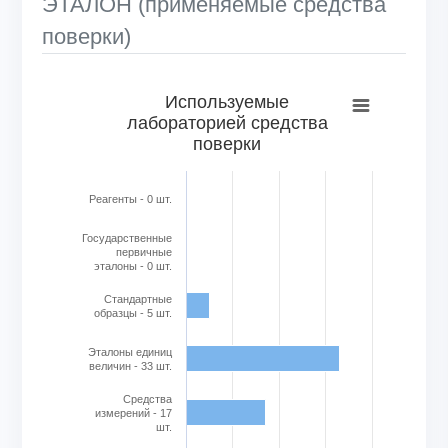
ЭТАЛОН (применяемые средства
поверки)
Используемые лабораторией средства поверки
Используемые
лабораторией средства
Bar chart with 6 bars.
поверки
View as data table, Используемые лабораторией средс
The chart has 1 X axis displaying categories.
The chart has 1 Y axis displaying Кол-во в шт.. Range: 0 to
Реагенты - 0 шт.
Государственные
первичные
эталоны - 0 шт.
Стандартные
образцы - 5 шт.
Эталоны единиц
величин - 33 шт.
Cредства
измерений - 17
шт.