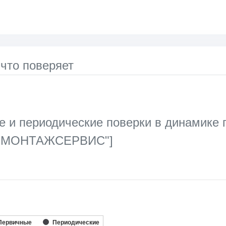
 что поверяет
 и периодические поверки в динамике 
МОНТАЖСЕРВИС"]
ata series.
le, Chart
axis displaying categories.
Первичные
Периодические