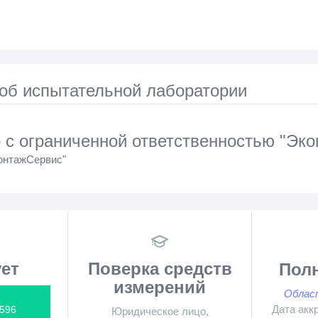
 об испытательной лаборатории
 с ограниченной ответственностью "Эк
нтажСервис"
ет
Поверка средств
Пол
измерений
Облас
Дата акк
596
Юридическое лицо,