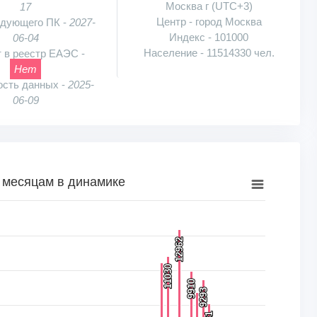
Москва г (UTC+3)
17
Центр - город Москва
едующего ПК -
2027-
Индекс - 101000
06-04
Население - 11514330 чел.
 в реестр ЕАЭС -
Нет
ость данных -
2025-
06-09
 месяцам в динамике
намике
12962
12962
к, шт.. Range: 0 to 15000.
11030
11030
9910
9910
9293
9293