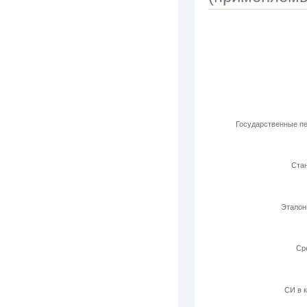
Используемые ла
Bar chart with 6 b
View as data t
The chart has 1 X 
The chart has 1 Y 
Государственные пе
Стан
Эталон
Cр
СИ в к