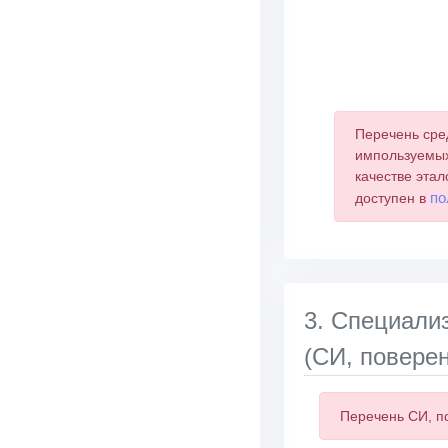
End of interactive 
Перечень сре
импользуемых
качестве этал
по
доступен в
3. Специали
(СИ, поверен
Перечень СИ, п