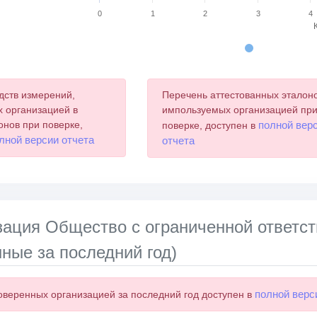
0
1
2
3
4
chart.
дств измерений,
Перечень аттестованных эталоно
 организацией в
импользуемых организацией пр
онов при поверке,
полной вер
поверке, доступен в
лной версии отчета
отчета
зация Общество с ограниченной ответ
ные за последний год)
полной верс
оверенных организацией за последний год доступен в