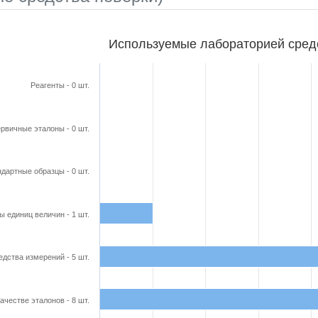
бораторией средства поверки
Используемые лабораторией сред
ars.
able, Используемые лабораторией средства поверки
Реагенты - 0 шт.
axis displaying categories.
axis displaying Кол-во в шт.. Range: 0 to 9.
рвичные эталоны - 0 шт.
дартные образцы - 0 шт.
ы единиц величин - 1 шт.
едства измерений - 5 шт.
ачестве эталонов - 8 шт.