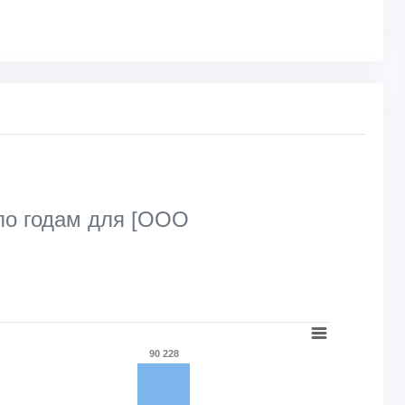
по годам для [ООО
90 228