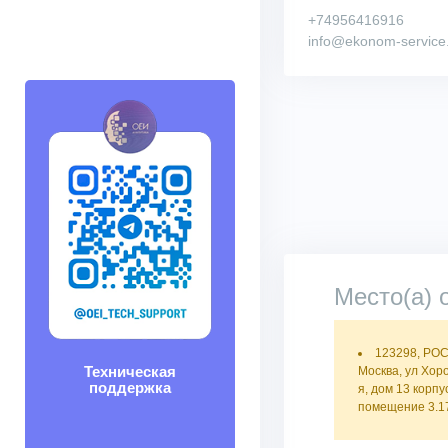
+74956416916
info@ekonom-service
Место(а) 
123298, РО
Техническая
Москва, ул Хор
поддержка
я, дом 13 корпус
помещение 3.1