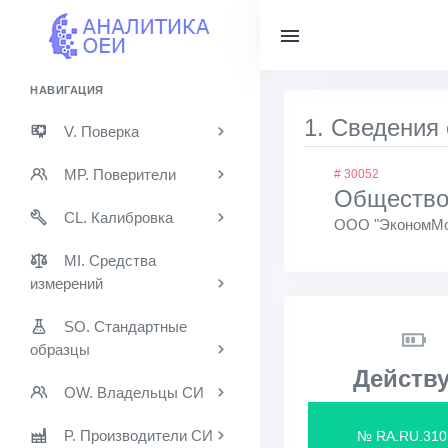
НАВИГАЦИЯ
1. Сведения
V. Поверка
MP. Поверители
# 30052
Общество
CL. Калибровка
ООО "ЭкономМо
MI. Средства
измерений
SO. Стандартные
образцы
Действу
OW. Владельцы СИ
P. Производители СИ
№ RA.RU.310