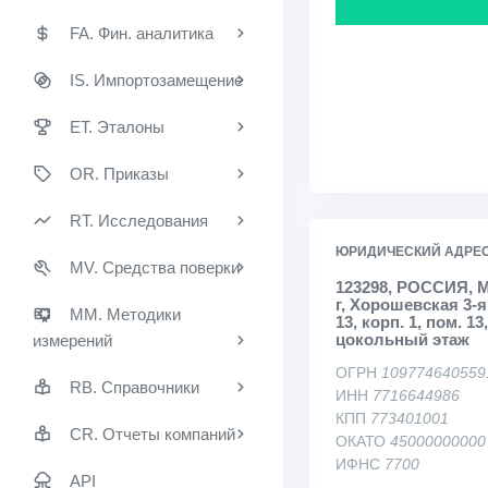
FA. Фин. аналитика
IS. Импортозамещение
ET. Эталоны
OR. Приказы
RT. Исследования
ЮРИДИЧЕСКИЙ АДРЕ
MV. Средства поверки
123298, РОССИЯ, 
г, Хорошевская 3-я 
MM. Методики
13, корп. 1, пом. 13,
цокольный этаж
измерений
ОГРН
109774640559
RB. Справочники
ИНН
7716644986
КПП
773401001
CR. Отчеты компаний
ОКАТО
45000000000
ИФНС
7700
API