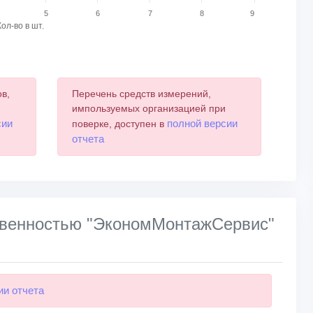
5
6
7
8
9
Кол-во в шт.
в,
Перечень средств измерений,
и
импользуемых организацией при
сии
полной версии
поверке, доступен в
отчета
ственностью "ЭкономМонтажСервис"
ии отчета