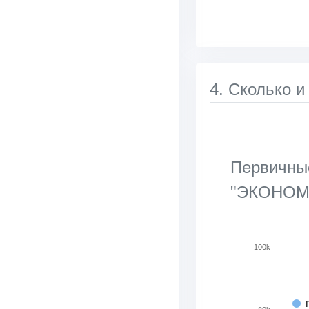
4. Сколько и
Первичные
"ЭКОНОМ
Chart
100k
Bar chart with 2 d
View as data tab
The chart has 1 X 