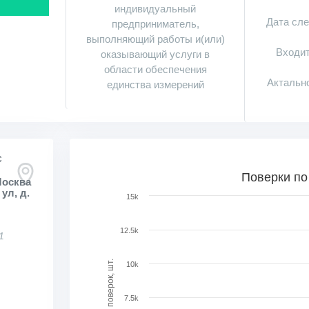
индивидуальный
Дата сл
предприниматель,
выполняющий работы и(или)
Входит
оказывающий услуги в
области обеспечения
Актальн
единства измерений
С
Поверки по месяцам в динамике
Поверки по
Москва
ул, д.
Bar chart with 73 bars.
15k
View as data table, Поверки по месяцам в ди
The chart has 1 X axis displaying categories.
12.5k
1
The chart has 1 Y axis displaying Кол-во поверо
Кол-во поверок, шт.
10k
7.5k